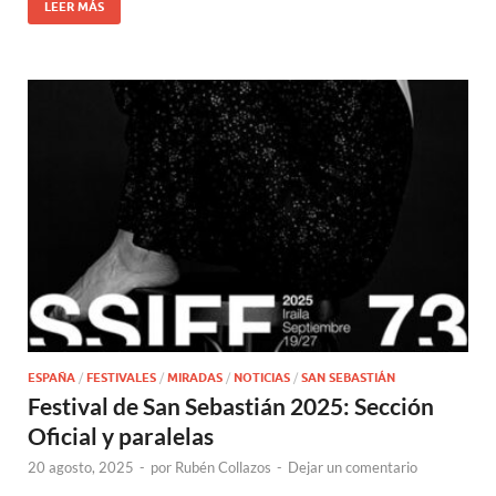
LEER MÁS
ESPAÑA
/
FESTIVALES
/
MIRADAS
/
NOTICIAS
/
SAN SEBASTIÁN
Festival de San Sebastián 2025: Sección
Oficial y paralelas
20 agosto, 2025
-
por
Rubén Collazos
-
Dejar un comentario