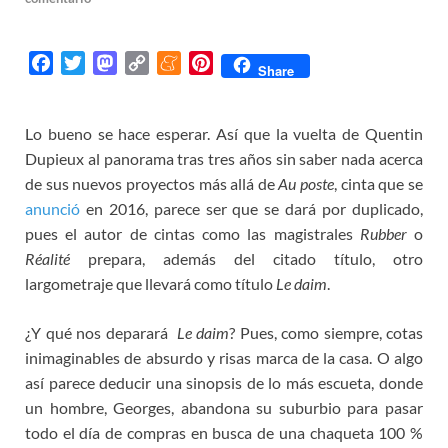
F
T
M
C
M
P
Share
a
w
a
o
e
i
c
i
s
p
n
n
Lo bueno se hace esperar. Así que la vuelta de Quentin
e
t
t
y
e
t
Dupieux al panorama tras tres años sin saber nada acerca
b
t
o
L
a
e
o
e
d
i
m
r
de sus nuevos proyectos más allá de
Au poste
, cinta que se
o
r
o
n
e
e
anunció
en 2016, parece ser que se dará por duplicado,
k
n
k
s
pues el autor de cintas como las magistrales
Rubber
o
t
Réalité
prepara, además del citado título, otro
largometraje que llevará como título
Le daim
.
¿Y qué nos deparará
Le daim
? Pues, como siempre, cotas
inimaginables de absurdo y risas marca de la casa. O algo
así parece deducir una sinopsis de lo más escueta, donde
un hombre, Georges, abandona su suburbio para pasar
todo el día de compras en busca de una chaqueta 100 %