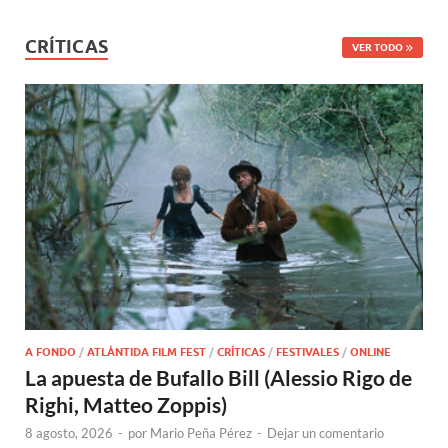
CRÍTICAS
VER TODO
A FONDO
/
ATLÁNTIDA FILM FEST
/
CRÍTICAS
/
FESTIVALES
/
ONLINE
La apuesta de Bufallo Bill (Alessio Rigo de
Righi, Matteo Zoppis)
8 agosto, 2026
-
por
Mario Peña Pérez
-
Dejar un comentario