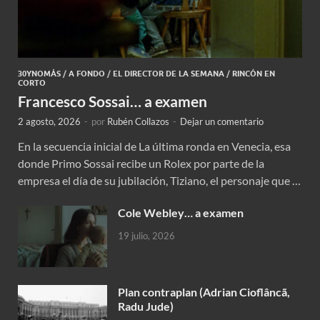
30YNOMÁS
/
A FONDO
/
EL DIRECTOR DE LA SEMANA
/
RINCÓN EN
CORTO
Francesco Sossai… a examen
2 agosto, 2026
-
por
Rubén Collazos
-
Dejar un comentario
En la secuencia inicial de La última ronda en Venecia, esa
donde Primo Sossai recibe un Rolex por parte de la
empresa el día de su jubilación, Tiziano, el personaje que …
Cole Webley… a examen
19 julio, 2026
Plan contraplan (Adrian Cioflâncã,
Radu Jude)