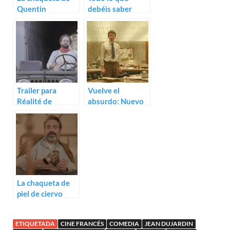
Quentin
debéis saber
Dupieux: Trailer
sobre Wrong
para Le daim
Cops y Realité, lo
nuevo de
Quentin Dupieux
Trailer para
Vuelve el
Réalité de
absurdo: Nuevo
Quentin Dupieux
trailer para Au
poste! de
Quentin Dupieux
La chaqueta de
piel de ciervo
(Quentin
Dupieux)
ETIQUETADA
CINE FRANCÉS
COMEDIA
JEAN DUJARDIN