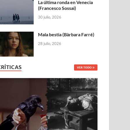
La última ronda en Venecia
(Francesco Sossai)
30 julio, 2026
Mala bestia (Bàrbara Farré)
28 julio, 2026
CRÍTICAS
VER TODO