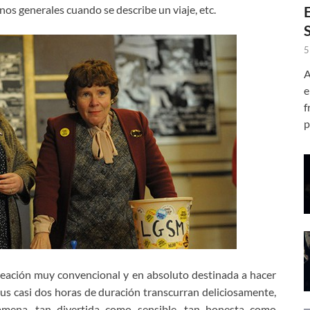
os generales cuando se describe un viaje, etc.
5
A
e
f
p
reación muy convencional y en absoluto destinada a hacer
 sus casi dos horas de duración transcurran deliciosamente,
 amena, tan divertida como sensible, tan honesta como