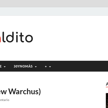
Cine maldito
E
30YNOMÁS
+
hew Warchus)
entario