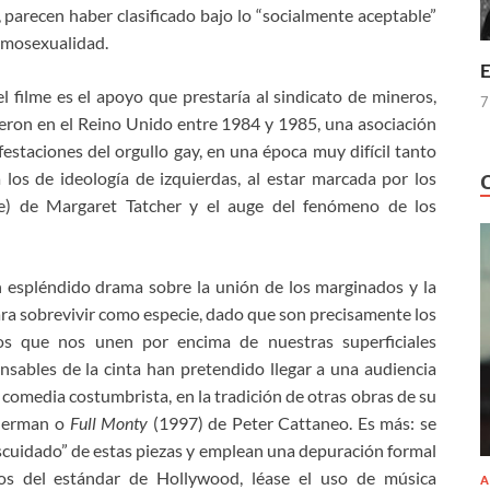
r, parecen haber clasificado bajo lo “socialmente aceptable”
omosexualidad.
E
l filme es el apoyo que prestaría al sindicato de mineros,
7
eron en el Reino Unido entre 1984 y 1985, una asociación
festaciones del orgullo gay, en una época muy difícil tanto
los de ideología de izquierdas, al estar marcada por los
te) de Margaret Tatcher y el auge del fenómeno de los
un espléndido drama sobre la unión de los marginados y la
ra sobrevivir como especie, dado que son precisamente los
 los que nos unen por encima de nuestras superficiales
nsables de la cinta han pretendido llegar a una audiencia
 comedia costumbrista, en la tradición de otras obras de su
Herman o
Full Monty
(1997) de Peter Cattaneo. Es más: se
escuidado” de estas piezas y emplean una depuración formal
vos del estándar de Hollywood, léase el uso de música
A