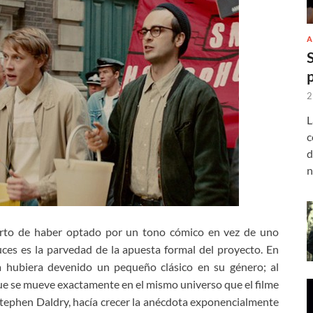
A
2
L
c
d
n
ierto de haber optado por un tono cómico en vez de uno
uces es la parvedad de la apuesta formal del proyecto. En
ta hubiera devenido un pequeño clásico en su género; al
ue se mueve exactamente en el mismo universo que el filme
tephen Daldry, hacía crecer la anécdota exponencialmente