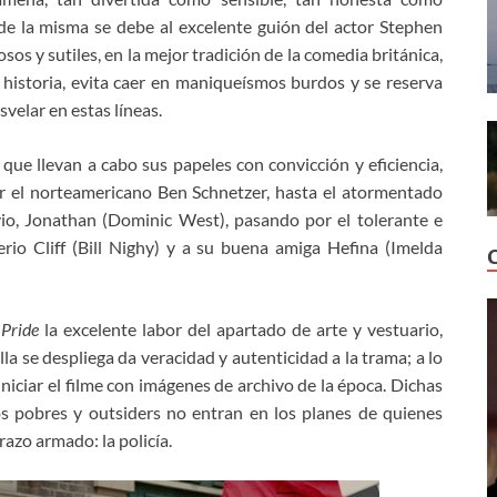
de la misma se debe al excelente guión del actor Stephen
os y sutiles, en la mejor tradición de la comedia británica,
 historia, evita caer en maniqueísmos burdos y se reserva
svelar en estas líneas.
 que llevan a cabo sus papeles con convicción y eficiencia,
r el norteamericano Ben Schnetzer, hasta el atormentado
o, Jonathan (Dominic West), pasando por el tolerante e
erio Cliff (Bill Nighy) y a su buena amiga Hefina (Imelda
e
Pride
la excelente labor del apartado de arte y vestuario,
la se despliega da veracidad y autenticidad a la trama; a lo
iniciar el filme con imágenes de archivo de la época. Dichas
os pobres y outsiders no entran en los planes de quienes
azo armado: la policía.