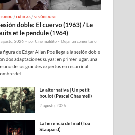
 FONDO
/
CRÍTICAS
/
SESIÓN DOBLE
Sesión doble: El cuervo (1963) / Le
puits et le pendule (1964)
 agosto, 2026
-
por
Cine maldito
-
Dejar un comentario
a figura de Edgar Allan Poe llega a la sesión doble
on dos adaptaciones suyas: en primer lugar, una
e uno de los grandes expertos en recurrir al
ombre del …
La alternativa | Un petit
boulot (Pascal Chaumeil)
2 agosto, 2026
La herencia del mal (Toa
Stappard)