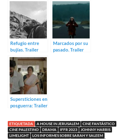
Saleem (Muayad
para Numb
Alayan)
Refugio entre
Marcados por su
bujías. Trailer
pasado. Trailer
para Thiiird
para That
Afternoon
Supersticiones en
posguerra: Trailer
para Munnel
ETIQUETADA
A HOUSE IN JERUSALEM
CINE FANTÁSTICO
CINE PALESTINO
DRAMA
IFFR 2023
JOHNNY HARRIS
LIMELIGHT
LOS INFORMES SOBRE SARAH Y SALEEM