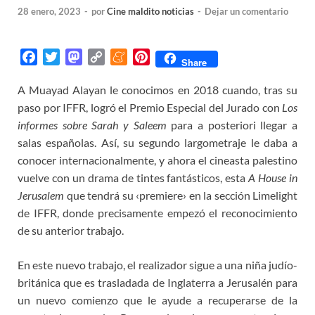
28 enero, 2023
-
por
Cine maldito noticias
-
Dejar un comentario
F
T
M
C
M
P
Share
a
w
a
o
e
i
A Muayad Alayan le conocimos en 2018 cuando, tras su
c
i
s
p
n
n
paso por IFFR, logró el Premio Especial del Jurado con
e
t
t
y
e
t
Los
b
t
o
L
a
e
informes sobre Sarah y Saleem
para a posteriori llegar a
o
e
d
i
m
r
salas españolas. Así, su segundo largometraje le daba a
o
r
o
n
e
e
conocer internacionalmente, y ahora el cineasta palestino
k
n
k
s
vuelve con un drama de tintes fantásticos, esta
A House in
t
Jerusalem
que tendrá su ‹premiere› en la sección Limelight
de IFFR, donde precisamente empezó el reconocimiento
de su anterior trabajo.
En este nuevo trabajo, el realizador sigue a una niña judío-
británica que es trasladada de Inglaterra a Jerusalén para
un nuevo comienzo que le ayude a recuperarse de la