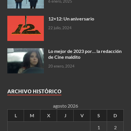
6 enero, 2025
12×12: Un aniversario
22 julio, 2024
Lo mejor de 2023 por… la redacción
de Cine maldito
20 enero, 2024
ARCHIVO HISTÓRICO
agosto 2026
L
M
X
J
V
S
D
1
2