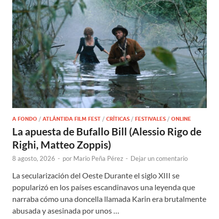
A FONDO
/
ATLÁNTIDA FILM FEST
/
CRÍTICAS
/
FESTIVALES
/
ONLINE
La apuesta de Bufallo Bill (Alessio Rigo de
Righi, Matteo Zoppis)
8 agosto, 2026
-
por
Mario Peña Pérez
-
Dejar un comentario
La secularización del Oeste Durante el siglo XIII se
popularizó en los países escandinavos una leyenda que
narraba cómo una doncella llamada Karin era brutalmente
abusada y asesinada por unos …