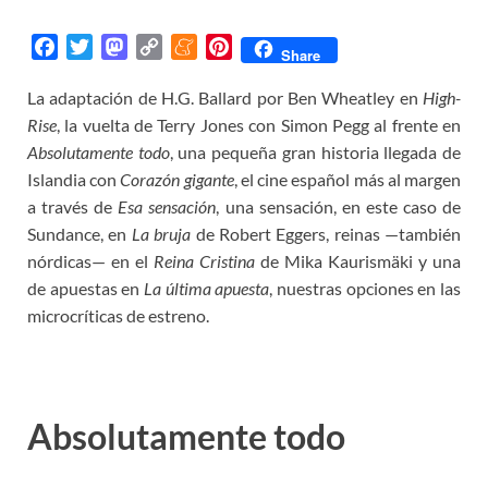
F
T
M
C
M
P
Share
a
w
a
o
e
i
La adaptación de H.G. Ballard por Ben Wheatley en
High-
c
i
s
p
n
n
Rise
, la vuelta de Terry Jones con Simon Pegg al frente en
e
t
t
y
e
t
b
t
o
L
a
e
Absolutamente todo
, una pequeña gran historia llegada de
o
e
d
i
m
r
Islandia con
Corazón gigante
, el cine español más al margen
o
r
o
n
e
e
a través de
Esa sensación
, una sensación, en este caso de
k
n
k
s
Sundance, en
La bruja
de Robert Eggers, reinas —también
t
nórdicas— en el
Reina Cristina
de Mika Kaurismäki y una
de apuestas en
La última apuesta
, nuestras opciones en las
microcríticas de estreno.
Absolutamente todo