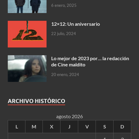
6 enero, 2025
12×12: Un aniversario
22 julio, 2024
Lo mejor de 2023 por… la redacción
de Cine maldito
20 enero, 2024
ARCHIVO HISTÓRICO
agosto 2026
L
M
X
J
V
S
D