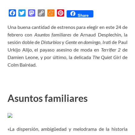
F
T
M
C
M
P
Share
a
w
a
o
e
i
Una buena cantidad de estrenos para elegir en este 24 de
c
i
s
p
n
n
febrero con
e
t
Asuntos familiares
t
y
e
t
de Arnaud Desplechin, la
b
t
o
L
a
e
sesión doble de
Disturbios
y
Gente en domingo
,
Irati
de Paul
o
e
d
i
m
r
Urkijo Alijo, el payaso asesino de moda en
Terrifier 2
de
o
r
o
n
e
e
Damien Leone, y por último, la delicada
The Quiet Girl
de
k
n
k
s
Colm Bairéad.
t
Asuntos familiares
«La dispersión, ambigüedad y melodrama de la historia