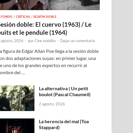
 FONDO
/
CRÍTICAS
/
SESIÓN DOBLE
Sesión doble: El cuervo (1963) / Le
puits et le pendule (1964)
 agosto, 2026
-
por
Cine maldito
-
Dejar un comentario
a figura de Edgar Allan Poe llega a la sesión doble
on dos adaptaciones suyas: en primer lugar, una
e uno de los grandes expertos en recurrir al
ombre del …
La alternativa | Un petit
boulot (Pascal Chaumeil)
2 agosto, 2026
La herencia del mal (Toa
Stappard)