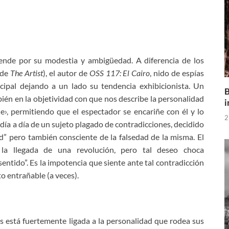
ende por su modestia y ambigüedad. A diferencia de los
 de
The Artist
), el autor de
OSS 117: El Cairo
, nido de espías
cipal dejando a un lado su tendencia exhibicionista. Un
B
én en la objetividad con que nos describe la personalidad
i
e›, permitiendo que el espectador se encariñe con él y lo
2
 día a día de un sujeto plagado de contradicciones, decidido
d” pero también consciente de la falsedad de la misma. El
la llegada de una revolución, pero tal deseo choca
entido”. Es la impotencia que siente ante tal contradicción
o entrañable (a veces).
 está fuertemente ligada a la personalidad que rodea sus