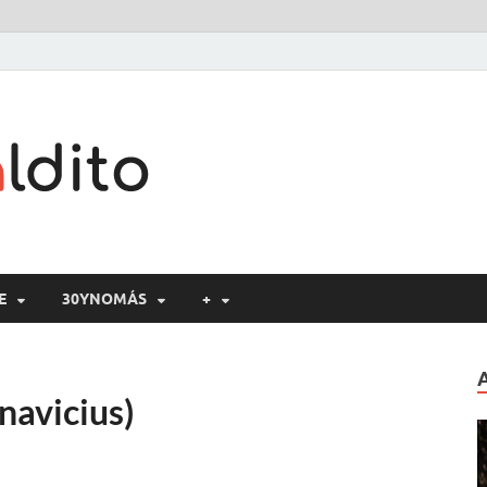
Cine maldito
E
30YNOMÁS
+
navicius)