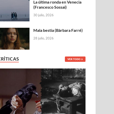
La última ronda en Venecia
(Francesco Sossai)
30 julio, 2026
Mala bestia (Bàrbara Farré)
28 julio, 2026
CRÍTICAS
VER TODO