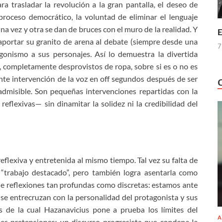
para trasladar la revolución a la gran pantalla, el deseo de
proceso democrático, la voluntad de eliminar el lenguaje
na vez y otra se dan de bruces con el muro de la realidad. Y
E
portar su granito de arena al debate (siempre desde una
7
agonismo a sus personajes. Así lo demuestra la divertida
, completamente desprovistos de ropa, sobre si es o no es
tante intervención de la voz en off segundos después de ser
admisible. Son pequeñas intervenciones repartidas con la
reflexivas— sin dinamitar la solidez ni la credibilidad del
reflexiva y entretenida al mismo tiempo. Tal vez su falta de
 “trabajo destacado”, pero también logra asentarla como
 de reflexiones tan profundas como discretas: estamos ante
 se entrecruzan con la personalidad del protagonista y sus
és de la cual Hazanavicius pone a prueba los límites del
A
es pretensiones; un discurso progresista que condena la