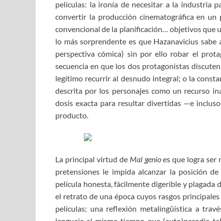
películas: la ironía de necesitar a la industria 
convertir la producción cinematográfica en un 
convencional de la planificación… objetivos que u
lo más sorprendente es que Hazanavicius sabe a
perspectiva cómica) sin por ello robar el prot
secuencia en que los dos protagonistas discuten
legítimo recurrir al desnudo integral; o la cons
descrita por los personajes como un recurso in
dosis exacta para resultar divertidas —e incluso 
producto.
La principal virtud de
Mal genio
es que logra ser 
pretensiones le impida alcanzar la posición de
película honesta, fácilmente digerible y plagada
el retrato de una época cuyos rasgos principales
películas; una reflexión metalingüística a trav
lenguaje al mismo tiempo que (auto)parodia tal