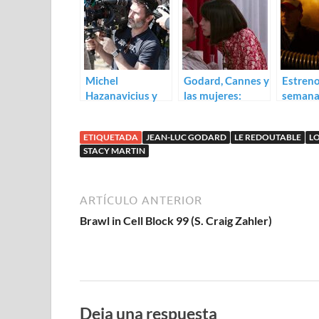
Michel
Godard, Cannes y
Estreno
Hazanavicius y
las mujeres:
semana
los amores de
trailer para Le
de octu
Godard en
redoutable
(2017)
ETIQUETADA
JEAN-LUC GODARD
LE REDOUTABLE
LO
Redoubtable
STACY MARTIN
ARTÍCULO ANTERIOR
Brawl in Cell Block 99 (S. Craig Zahler)
Deja una respuesta