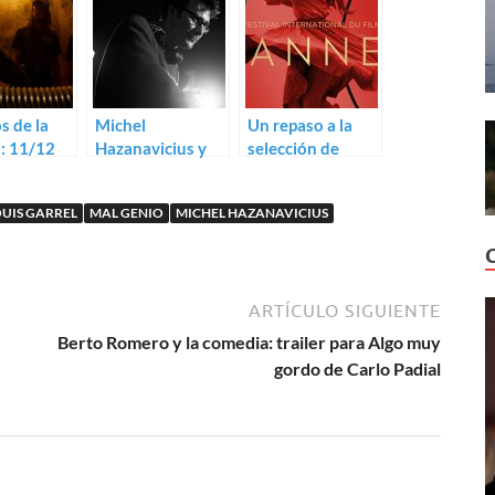
s de la
Michel
Un repaso a la
: 11/12
Hazanavicius y
selección de
bre
los hermanos
Cannes 2017
Dardenne
UIS GARREL
MAL GENIO
MICHEL HAZANAVICIUS
preparan un film
animado
ARTÍCULO SIGUIENTE
Berto Romero y la comedia: trailer para Algo muy
gordo de Carlo Padial