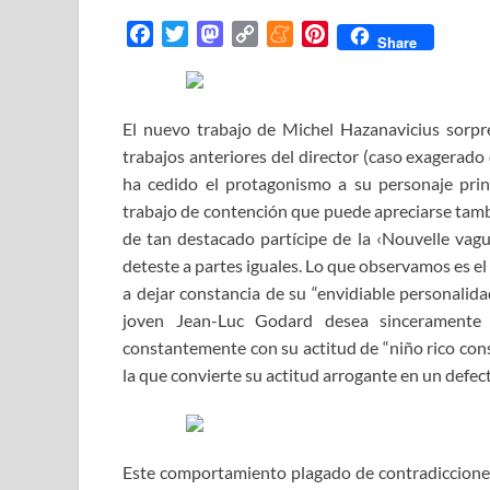
F
T
M
C
M
P
Share
a
w
a
o
e
i
c
i
s
p
n
n
e
t
t
y
e
t
El nuevo trabajo de Michel Hazanavicius sorpr
b
t
o
L
a
e
trabajos anteriores del director (caso exagerado
o
e
d
i
m
r
ha cedido el protagonismo a su personaje prin
o
r
o
n
e
e
trabajo de contención que puede apreciarse tambi
k
n
k
s
de tan destacado partícipe de la ‹Nouvelle vagu
t
deteste a partes iguales. Lo que observamos es el
a dejar constancia de su “envidiable personalida
joven Jean-Luc Godard desea sinceramente 
constantemente con su actitud de “niño rico cons
la que convierte su actitud arrogante en un defect
Este comportamiento plagado de contradicciones