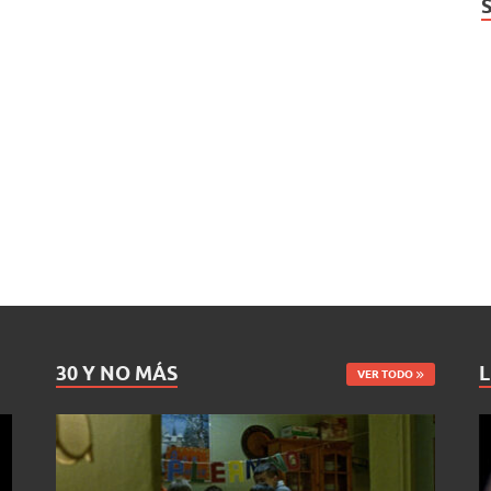
30 Y NO MÁS
L
VER TODO