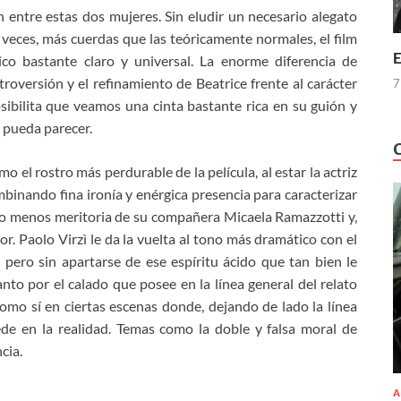
ón entre estas dos mujeres. Sin eludir un necesario alegato
a veces, más cuerdas que las teóricamente normales, el film
E
co bastante claro y universal. La enorme diferencia de
roversión y el refinamiento de Beatrice frente al carácter
7
ibilita que veamos una cinta bastante rica en su guión y
 pueda parecer.
o el rostro más perdurable de la película, al estar la actriz
mbinando fina ironía y enérgica presencia para caracterizar
no menos meritoria de su compañera Micaela Ramazzotti y,
or. Paolo Virzì le da la vuelta al tono más dramático con el
o
pero sin apartarse de ese espíritu ácido que tan bien le
anto por el calado que posee en la línea general del relato
omo sí en ciertas escenas donde, dejando de lado la línea
cede en la realidad. Temas como la doble y falsa moral de
cia.
A