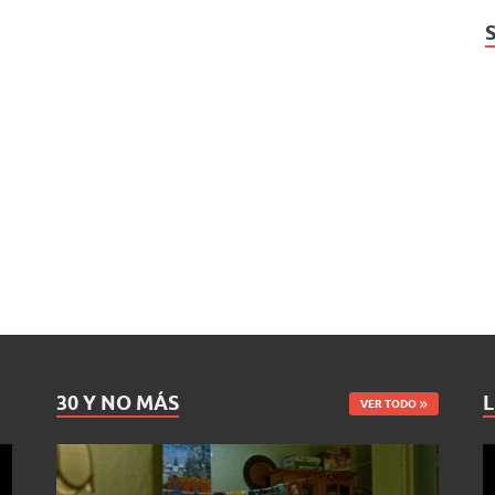
30 Y NO MÁS
L
VER TODO