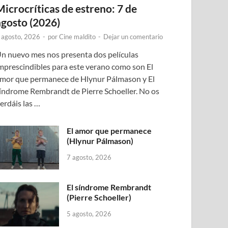
Microcríticas de estreno: 7 de
agosto (2026)
 agosto, 2026
-
por
Cine maldito
-
Dejar un comentario
n nuevo mes nos presenta dos películas
mprescindibles para este verano como son El
mor que permanece de Hlynur Pálmason y El
índrome Rembrandt de Pierre Schoeller. No os
erdáis las …
El amor que permanece
(Hlynur Pálmason)
7 agosto, 2026
El síndrome Rembrandt
(Pierre Schoeller)
5 agosto, 2026