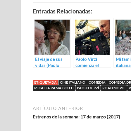
Entradas Relacionadas:
El viaje de sus
Paolo Virzì
Mi fami
vidas (Paolo
comienza el
italiana
Virzì)
rodaje de La
Comenc
pazza gioia
ETIQUETADA
CINE ITALIANO
COMEDIA
COMEDIA D
MICAELA RAMAZZOTTI
PAOLO VIRZÌ
ROAD MOVIE
V
ARTÍCULO ANTERIOR
Estrenos de la semana: 17 de marzo (2017)