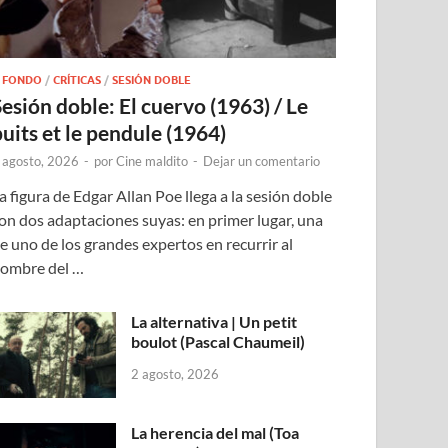
 FONDO
/
CRÍTICAS
/
SESIÓN DOBLE
Sesión doble: El cuervo (1963) / Le
puits et le pendule (1964)
 agosto, 2026
-
por
Cine maldito
-
Dejar un comentario
a figura de Edgar Allan Poe llega a la sesión doble
on dos adaptaciones suyas: en primer lugar, una
e uno de los grandes expertos en recurrir al
ombre del …
La alternativa | Un petit
boulot (Pascal Chaumeil)
2 agosto, 2026
La herencia del mal (Toa