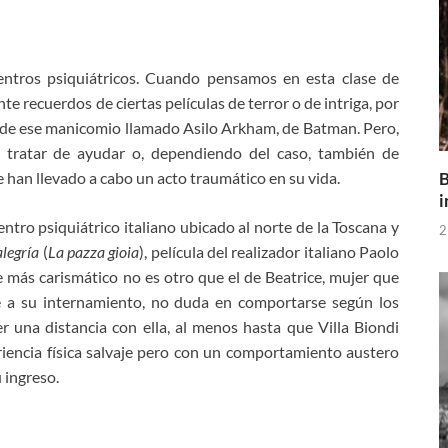
centros psiquiátricos. Cuando pensamos en esta clase de
e recuerdos de ciertas películas de terror o de intriga, por
 de ese manicomio llamado Asilo Arkham, de Batman. Pero,
ra tratar de ayudar o, dependiendo del caso, también de
B
 han llevado a cabo un acto traumático en su vida.
i
ntro psiquiátrico italiano ubicado al norte de la Toscana y
2
alegría
(
La pazza gioia
), película del realizador italiano Paolo
je más carismático no es otro que el de Beatrice, mujer que
e a su internamiento, no duda en comportarse según los
 una distancia con ella, al menos hasta que Villa Biondi
riencia física salvaje pero con un comportamiento austero
 ingreso.