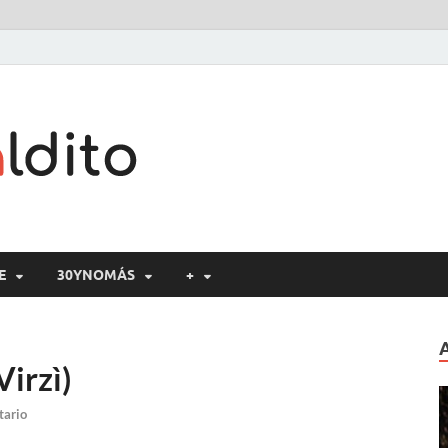
Cine maldito
E
30YNOMÁS
+
Virzì)
tario