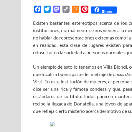
F
T
M
C
M
P
Share
a
w
a
o
e
i
Existen bastantes estereotipos acerca de los 
c
i
s
p
n
n
instituciones, normalmente se nos vienen a la ment
e
t
t
y
e
t
b
t
o
L
a
e
no hablar de representaciones extremas como la
o
e
d
i
m
r
en realidad, esta clase de lugares existen pa
o
r
o
n
e
e
reinsertar en la sociedad a personas normales que
k
n
k
s
t
Un ejemplo de esto lo tenemos en Villa Biondi, ce
que focaliza buena parte del metraje de
Locas de 
Virzì. En esta institución de mujeres, el persona
dice ser una rica y famosa condesa y que, pes
estándares de su título. Todos parecen mantener
recibe la llegada de Donatella, una joven de apa
que refleja cierto misterio acerca del motivo de su