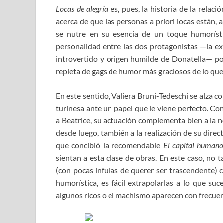
Locas de alegría
es, pues, la historia de la relaci
acerca de que las personas a priori locas están, 
se nutre en su esencia de un toque humorísti
personalidad entre las dos protagonistas —la ext
introvertido y origen humilde de Donatella— pos
repleta de gags de humor más graciosos de lo que
En este sentido, Valiera Bruni-Tedeschi se alza com
turinesa ante un papel que le viene perfecto. Co
a Beatrice, su actuación complementa bien a la 
desde luego, también a la realización de su direct
que concibió la recomendable
El capital human
sientan a esta clase de obras. En este caso, no t
(con pocas ínfulas de querer ser trascendente) c
humorística, es fácil extrapolarlas a lo que su
algunos ricos o el machismo aparecen con frecuen