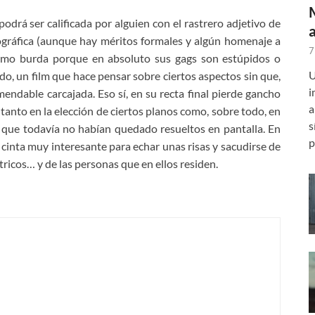
odrá ser calificada por alguien con el rastrero adjetivo de
tográfica (aunque hay méritos formales y algún homenaje a
7
omo burda porque en absoluto sus gags son estúpidos o
U
o, un film que hace pensar sobre ciertos aspectos sin que,
i
mendable carcajada. Eso sí, en su recta final pierde gancho
a
 tanto en la elección de ciertos planos como, sobre todo, en
s
s que todavía no habían quedado resueltos en pantalla. En
p
 cinta muy interesante para echar unas risas y sacudirse de
tricos… y de las personas que en ellos residen.