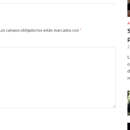
A
Los campos obligatorios están marcados con
*
2
L
c
d
n