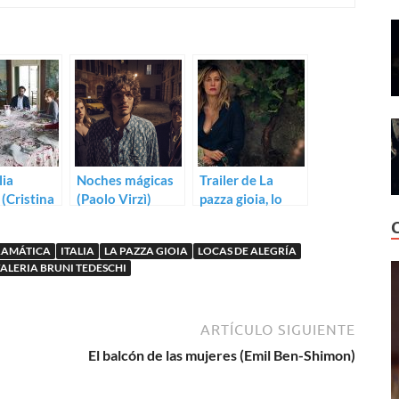
lia
Noches mágicas
Trailer de La
 (Cristina
(Paolo Virzì)
pazza gioia, lo
ini)
nuevo de Paolo
Virzì
RAMÁTICA
ITALIA
LA PAZZA GIOIA
LOCAS DE ALEGRÍA
ALERIA BRUNI TEDESCHI
ARTÍCULO SIGUIENTE
El balcón de las mujeres (Emil Ben-Shimon)