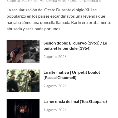
8 agosto, 2026
-
por
Mario Peña Pérez
-
Dejar un comentario
La secularización del Oeste Durante el siglo XIII se
popularizó en los países escandinavos una leyenda que
narraba cómo una doncella llamada Karin era brutalmente
abusada y asesinada por unos …
Sesión doble: El cuervo (1963) / Le
puits et le pendule (1964)
2 agosto, 2026
La alternativa | Un petit boulot
(Pascal Chaumeil)
2 agosto, 2026
La herencia del mal (Toa Stappard)
1 agosto, 2026