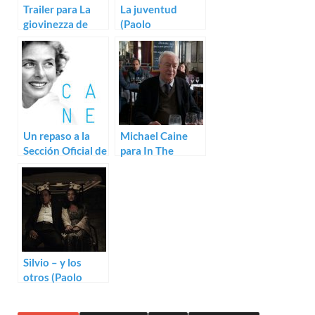
Trailer para La
La juventud
giovinezza de
(Paolo
Paolo Sorrentino
Sorrentino)
Un repaso a la
Michael Caine
Sección Oficial de
para In The
Cannes 2015
Future, lo nuevo
de Paolo
Sorrentino
Silvio – y los
otros (Paolo
Sorrentino)