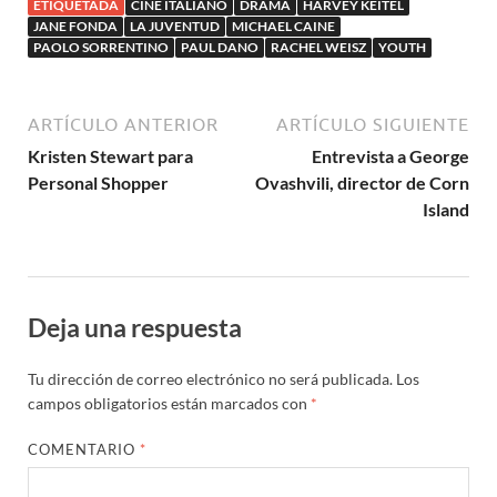
ETIQUETADA
CINE ITALIANO
DRAMA
HARVEY KEITEL
JANE FONDA
LA JUVENTUD
MICHAEL CAINE
PAOLO SORRENTINO
PAUL DANO
RACHEL WEISZ
YOUTH
ARTÍCULO ANTERIOR
ARTÍCULO SIGUIENTE
Kristen Stewart para
Entrevista a George
Personal Shopper
Ovashvili, director de Corn
Island
Deja una respuesta
Tu dirección de correo electrónico no será publicada.
Los
campos obligatorios están marcados con
*
COMENTARIO
*