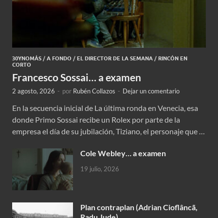
30YNOMÁS
/
A FONDO
/
EL DIRECTOR DE LA SEMANA
/
RINCÓN EN
CORTO
Francesco Sossai… a examen
2 agosto, 2026
-
por
Rubén Collazos
-
Dejar un comentario
En la secuencia inicial de La última ronda en Venecia, esa
donde Primo Sossai recibe un Rolex por parte de la
empresa el día de su jubilación, Tiziano, el personaje que …
Cole Webley… a examen
19 julio, 2026
Plan contraplan (Adrian Cioflâncã,
Radu Jude)