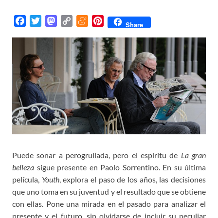
F
T
M
C
M
P
Share
a
w
a
o
e
i
c
i
s
p
n
n
e
t
t
y
e
t
b
t
o
L
a
e
o
e
d
i
m
r
o
r
o
n
e
e
k
n
k
s
t
Puede sonar a perogrullada, pero el espíritu de
La gran
belleza
sigue presente en Paolo Sorrentino. En su última
película,
Youth
, explora el paso de los años, las decisiones
que uno toma en su juventud y el resultado que se obtiene
con ellas. Pone una mirada en el pasado para analizar el
presente y el futuro, sin olvidarse de incluir su peculiar