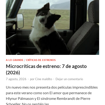
A LO GRANDE
/
CRÍTICAS DE ESTRENOS
Microcríticas de estreno: 7 de agosto
(2026)
7 agosto, 2026
-
por
Cine maldito
-
Dejar un comentario
Un nuevo mes nos presenta dos películas imprescindibles
para este verano como son El amor que permanece de
Hlynur Pálmason y El síndrome Rembrandt de Pierre
Schoeller. No os perdáis las …