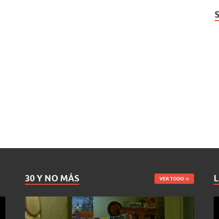
30 Y NO MÁS
L
VER TODO