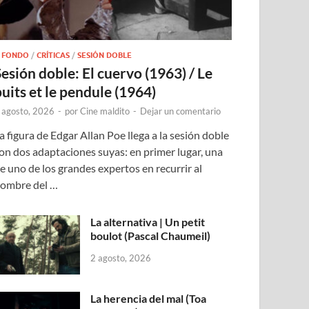
 FONDO
/
CRÍTICAS
/
SESIÓN DOBLE
Sesión doble: El cuervo (1963) / Le
puits et le pendule (1964)
 agosto, 2026
-
por
Cine maldito
-
Dejar un comentario
a figura de Edgar Allan Poe llega a la sesión doble
on dos adaptaciones suyas: en primer lugar, una
e uno de los grandes expertos en recurrir al
ombre del …
La alternativa | Un petit
boulot (Pascal Chaumeil)
2 agosto, 2026
La herencia del mal (Toa