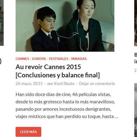
B
CANNES
/
EUROPA
/
FESTIVALES
/
MIRADAS
)
i
Au revoir Cannes 2015
2
[Conclusiones y balance final]
l
26 mayo, 2015
-
por
Kosti Baute
-
Dejar un comentario
Han sido doce días de cine, 46 películas vistas,
desde lo más grotesco hasta lo más maravilloso,
pasando por amores incestuosos denigrantes,
viajes místicos que han perdido su toque, hasta …
LEER MÁS