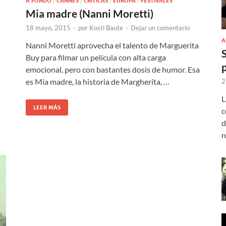
A FONDO
/
CANNES
/
CRÍTICAS
/
EUROPA
/
FESTIVALES
Mia madre (Nanni Moretti)
18 mayo, 2015
-
por
Kosti Baute
-
Dejar un comentario
A
Nanni Moretti aprovecha el talento de Marguerita
Buy para filmar un película con alta carga
emocional, pero con bastantes dosis de humor. Esa
es Mia madre, la historia de Margherita, …
2
L
LEER MÁS
c
d
n