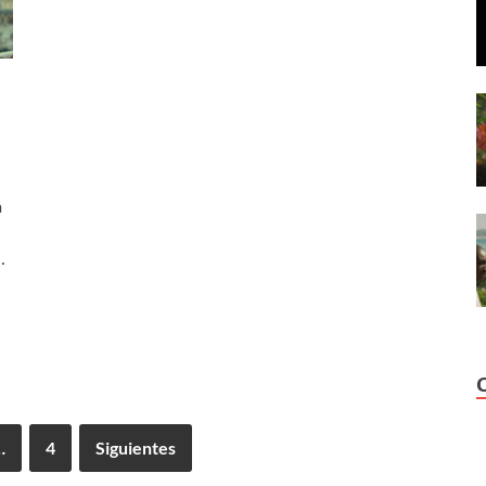
a
…
…
4
Siguientes