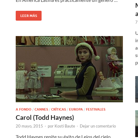
LEER MÁS
7
U
i
a
s
p
A FONDO
/
CANNES
/
CRÍTICAS
/
EUROPA
/
FESTIVALES
Carol (Todd Haynes)
20 mayo, 2015
-
por
Kosti Baute
-
Dejar un comentario
Todd Haynes repite su éxito de Lejos del cielo,