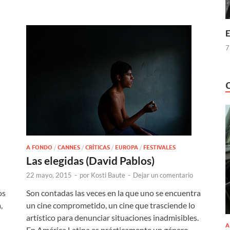
E
7
A FONDO
/
CANNES
/
CRÍTICAS
/
EUROPA
/
FESTIVALES
Las elegidas (David Pablos)
22 mayo, 2015
-
por
Kosti Baute
-
Dejar un comentario
Son contadas las veces en la que uno se encuentra
os
un cine comprometido, un cine que trasciende lo
,
artístico para denunciar situaciones inadmisibles.
A
En América Latina es prácticamente un género …