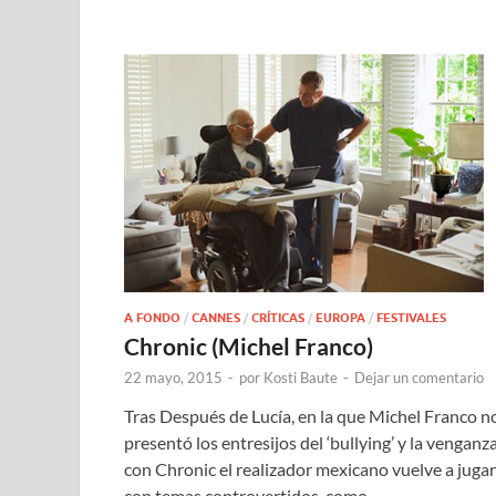
A FONDO
/
CANNES
/
CRÍTICAS
/
EUROPA
/
FESTIVALES
Chronic (Michel Franco)
22 mayo, 2015
-
por
Kosti Baute
-
Dejar un comentario
Tras Después de Lucía, en la que Michel Franco n
presentó los entresijos del ‘bullying’ y la venganza
con Chronic el realizador mexicano vuelve a jugar
con temas controvertidos, como …