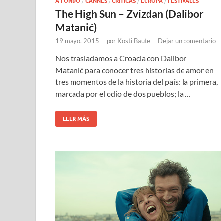
A FONDO
/
CANNES
/
CRÍTICAS
/
EUROPA
/
FESTIVALES
The High Sun – Zvizdan (Dalibor
Matanić)
19 mayo, 2015
-
por
Kosti Baute
-
Dejar un comentario
Nos trasladamos a Croacia con Dalibor
Matanić para conocer tres historias de amor en
tres momentos de la historia del país: la primera,
marcada por el odio de dos pueblos; la …
LEER MÁS