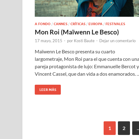
A FONDO
/
CANNES
/
CRÍTICAS
/
EUROPA
/
FESTIVALES
Mon Roi (Maïwenn Le Besco)
17 mayo, 2015
-
por
Kosti Baute
-
Dejar un comentario
Maïwenn Le Besco presenta su cuarto
largometraje, Mon Roi para el que cuenta con un
pareja protagonista de lujo: Emmanuelle Bercot y
Vincent Cassel, que dan vida a dos enamorados. 
LEER MÁS
1
2