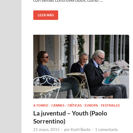
LEER MÁS
A FONDO
/
CANNES
/
CRÍTICAS
/
EUROPA
/
FESTIVALES
La juventud – Youth (Paolo
Sorrentino)
21 mayo, 2015
-
por
Kosti Baute
-
1 comentario