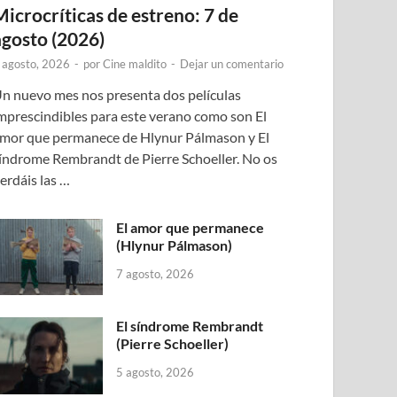
Microcríticas de estreno: 7 de
agosto (2026)
 agosto, 2026
-
por
Cine maldito
-
Dejar un comentario
n nuevo mes nos presenta dos películas
mprescindibles para este verano como son El
mor que permanece de Hlynur Pálmason y El
índrome Rembrandt de Pierre Schoeller. No os
erdáis las …
El amor que permanece
(Hlynur Pálmason)
7 agosto, 2026
El síndrome Rembrandt
(Pierre Schoeller)
5 agosto, 2026