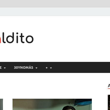
Cine maldito
E
30YNOMÁS
+