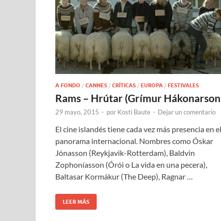
A FONDO
/
CANNES
/
CRÍTICAS
/
EUROPA
/
FESTIVALES
Rams – Hrútar (Grímur Hákonarson
29 mayo, 2015
-
por
Kosti Baute
-
Dejar un comentario
El cine islandés tiene cada vez más presencia en e
panorama internacional. Nombres como Óskar
Jónasson (Reykjavik-Rotterdam), Baldvin
Zophoníasson (Órói o La vida en una pecera),
Baltasar Kormákur (The Deep), Ragnar …
LEER MÁS