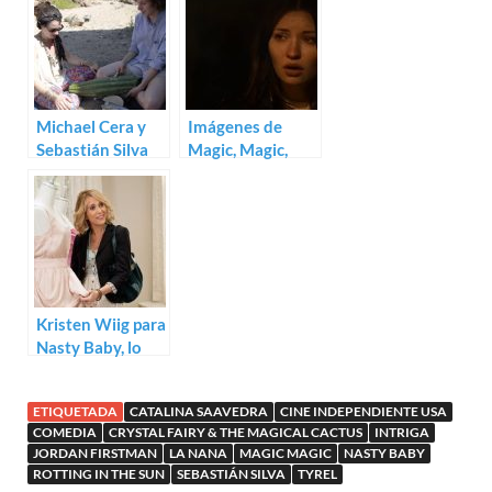
Michael Cera y
Imágenes de
Sebastián Silva
Magic, Magic,
juntos de nuevo:
thriller
Trailer de Crystal
psicológico con
Fairy
Michael Cera
Kristen Wiig para
Nasty Baby, lo
nuevo de
Sebastián Silva
ETIQUETADA
CATALINA SAAVEDRA
CINE INDEPENDIENTE USA
COMEDIA
CRYSTAL FAIRY & THE MAGICAL CACTUS
INTRIGA
JORDAN FIRSTMAN
LA NANA
MAGIC MAGIC
NASTY BABY
ROTTING IN THE SUN
SEBASTIÁN SILVA
TYREL