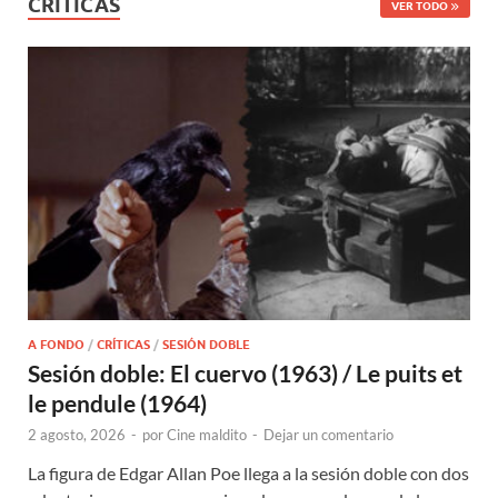
CRÍTICAS
VER TODO
A FONDO
/
CRÍTICAS
/
SESIÓN DOBLE
Sesión doble: El cuervo (1963) / Le puits et
le pendule (1964)
2 agosto, 2026
-
por
Cine maldito
-
Dejar un comentario
La figura de Edgar Allan Poe llega a la sesión doble con dos