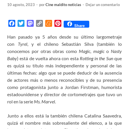
10 agosto, 2023
-
por
Cine maldito noticias
-
Dejar un comentario
F
T
M
C
M
P
Share
a
w
a
o
e
i
Han pasado ya 5 años desde su último largometraje
c
i
s
p
n
n
con
e
Tyrel
t
, y el chileno Sebastián Silva (también lo
t
y
e
t
b
t
o
L
a
e
conocemos por otras obras como
Magic, magic
o
Nasty
o
e
d
i
m
r
Baby
) está de vuelta ahora con esta
Rotting in the Sun
que
o
r
o
n
e
e
es quizá su título más independiente y personal de las
k
n
k
s
últimas fechas: algo que se puede deducir de la ausencia
t
de actores más o menos reconocibles y de su presencia
como protagonista junto a Jordan Firstman, humorista
estadounidense y director de cortometrajes que tuvo un
rol en la serie
Ms. Marvel
.
Junto a ellos está la también chilena Catalina Saavedra,
quizá el nombre más sobresaliente del elenco, a la que