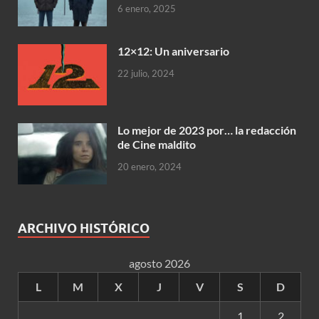
6 enero, 2025
12×12: Un aniversario
22 julio, 2024
Lo mejor de 2023 por… la redacción
de Cine maldito
20 enero, 2024
ARCHIVO HISTÓRICO
agosto 2026
L
M
X
J
V
S
D
1
2