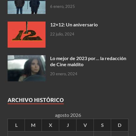
6 enero, 2025
12×12: Un aniversario
22 julio, 2024
Lo mejor de 2023 por… la redacción
de Cine maldito
20 enero, 2024
ARCHIVO HISTÓRICO
agosto 2026
L
M
X
J
V
S
D