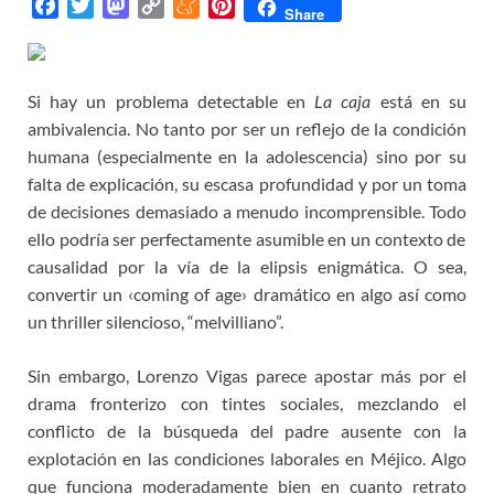
F
T
M
C
M
P
Share
a
w
a
o
e
i
c
i
s
p
n
n
e
t
t
y
e
t
Si
hay
un problema detectable en
La caja
está
en su
b
t
o
L
a
e
ambivalencia. No tanto por ser un reflejo de la condición
o
e
d
i
m
r
humana (especialmente en la adolescencia) sino por su
o
r
o
n
e
e
falta de explicación, su escasa profundidad y por un toma
k
n
k
s
de decisiones demasiado a menudo incomprensible.
Todo
t
ello podría ser perfectamente asumible en un contexto de
causalidad por la vía de la elipsis enigmática. O sea,
convertir un ‹coming of age› dramático en algo así como
un thriller silencioso, “melvilliano”.
Sin embargo, Lorenzo Vigas parece apostar más por el
drama fronterizo con tintes sociales, mezclando el
conflicto de la búsqueda del padre ausente con la
explotación en las condiciones laborales en Méjico. Algo
que funciona moderadamente bien en cuanto retrato