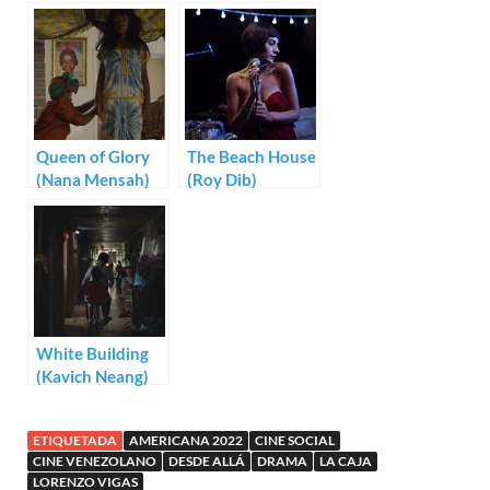
Vigas
Queen of Glory
The Beach House
(Nana Mensah)
(Roy Dib)
White Building
(Kavich Neang)
ETIQUETADA
AMERICANA 2022
CINE SOCIAL
CINE VENEZOLANO
DESDE ALLÁ
DRAMA
LA CAJA
LORENZO VIGAS