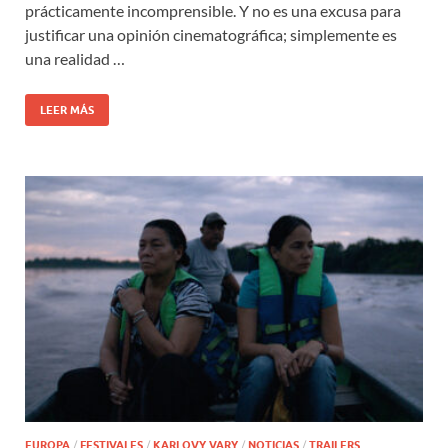
prácticamente incomprensible. Y no es una excusa para
justificar una opinión cinematográfica; simplemente es
una realidad …
LEER MÁS
EUROPA
/
FESTIVALES
/
KARLOVY VARY
/
NOTICIAS
/
TRAILERS