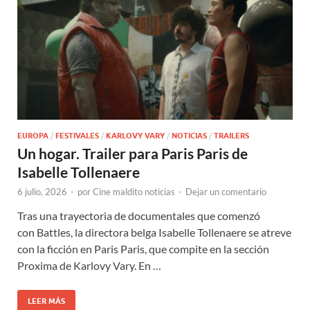
EUROPA
/
FESTIVALES
/
KARLOVY VARY
/
NOTICIAS
/
TRAILERS
Un hogar. Trailer para Paris Paris de
Isabelle Tollenaere
6 julio, 2026
-
por
Cine maldito noticias
-
Dejar un comentario
Tras una trayectoria de documentales que comenzó
con Battles, la directora belga Isabelle Tollenaere se atreve
con la ficción en Paris Paris, que compite en la sección
Proxima de Karlovy Vary. En …
LEER MÁS