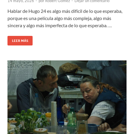
14 mayo, 2026
-
por
Robert Gómez
-
Dejar un comentario
Hablar de Hugo 24 es algo más difícil de lo que esperaba,
porque es una película algo más compleja, algo más
sincera y algo más imperfecta de lo que esperaba. …
LEER MÁS