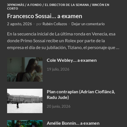
30YNOMÁS
/
A FONDO
/
EL DIRECTOR DE LA SEMANA
/
RINCÓN EN
CORTO
Francesco Sossai… a examen
2 agosto, 2026
-
por
Rubén Collazos
-
Dejar un comentario
En la secuencia inicial de La última ronda en Venecia, esa
donde Primo Sossai recibe un Rolex por parte de la
empresa el día de su jubilación, Tiziano, el personaje que …
Cole Webley… a examen
19 julio, 2026
Plan contraplan (Adrian Cioflâncã,
Radu Jude)
20 junio, 2026
Amélie Bonnin… a examen