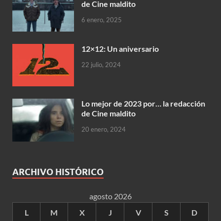
de Cine maldito
6 enero, 2025
12×12: Un aniversario
22 julio, 2024
Lo mejor de 2023 por… la redacción
de Cine maldito
20 enero, 2024
ARCHIVO HISTÓRICO
agosto 2026
L
M
X
J
V
S
D