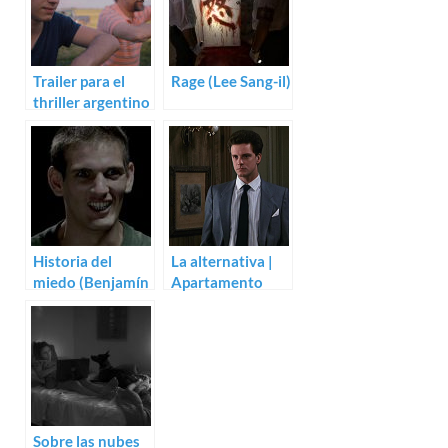
Trailer para el
Rage (Lee Sang-il)
thriller argentino
La barbarie
Historia del
La alternativa |
miedo (Benjamín
Apartamento
Naishtat)
cero (Martin
Donovan)
Sobre las nubes