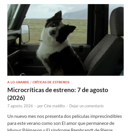
A LO GRANDE
/
CRÍTICAS DE ESTRENOS
Microcríticas de estreno: 7 de agosto
(2026)
7 agosto, 2026
-
por
Cine maldito
-
Dejar un comentario
Un nuevo mes nos presenta dos películas imprescindibles
para este verano como son El amor que permanece de
Hlynur Pálmason y El síndrome Rembrandt de Pierre