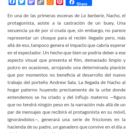
F
T
M
C
M
P
Share
a
w
a
o
e
i
En una de las primeras escenas de
La barbarie
, Nacho, el
c
i
s
p
n
n
protagonista, asiste a la castración de un buey. Una
e
t
t
y
e
t
b
t
o
L
a
e
secuencia ya de por sí cruda que, sin embargo, no parece
o
e
d
i
m
r
representar un choque para el recién llegado pero, más
o
r
o
n
e
e
allá de eso, tampoco genera el impacto que cabría esperar
k
n
k
s
en el espectador. Un hecho que bien se podría deber a ese
t
aspecto visual que presenta el film, demasiado limpio y
pulcro en ocasiones, arrojando una determinada planicie
que por momentos no beneficia al desarrollo del nuevo
trabajo del porteño Andrew Sala. La llegada de Nacho al
hogar paterno huyendo precisamente de la urbe donde
entendemos se ha criado y del influjo materno —figura
que no tendrá ningún peso en la narración más allá de un
par de mensajes que recibirá el protagonista en su móvil,
ignorándolos—, generará una serie de fricciones en la
hacienda de su padre, un ganadero que convive en el día a