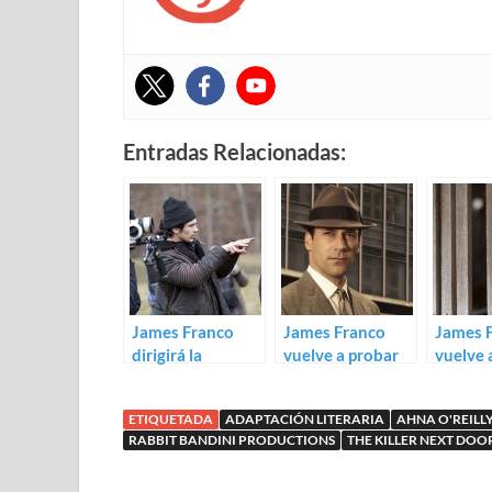
Entradas Relacionadas:
James Franco
James Franco
James 
dirigirá la
vuelve a probar
vuelve
adaptación de
con Faulkner en
McCarth
The Long Home
El ruido y la furia
teaser 
ETIQUETADA
ADAPTACIÓN LITERARIA
AHNA O'REILL
God
RABBIT BANDINI PRODUCTIONS
THE KILLER NEXT DOO