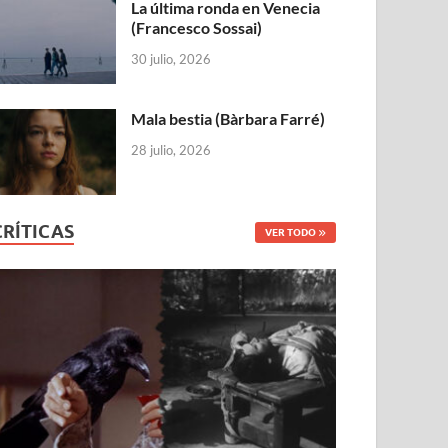
La última ronda en Venecia
(Francesco Sossai)
30 julio, 2026
Mala bestia (Bàrbara Farré)
28 julio, 2026
CRÍTICAS
VER TODO