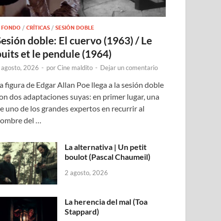
 FONDO
/
CRÍTICAS
/
SESIÓN DOBLE
Sesión doble: El cuervo (1963) / Le
puits et le pendule (1964)
 agosto, 2026
-
por
Cine maldito
-
Dejar un comentario
a figura de Edgar Allan Poe llega a la sesión doble
on dos adaptaciones suyas: en primer lugar, una
e uno de los grandes expertos en recurrir al
ombre del …
La alternativa | Un petit
boulot (Pascal Chaumeil)
2 agosto, 2026
La herencia del mal (Toa
Stappard)