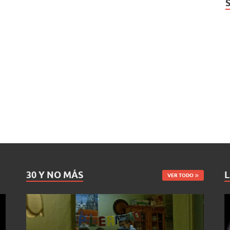
30 Y NO MÁS
L
VER TODO