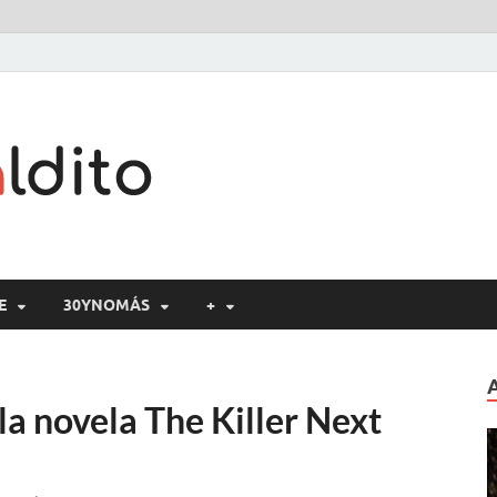
Cine maldito
E
30YNOMÁS
+
a novela The Killer Next