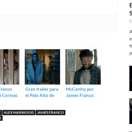
5
A
e
f
p
Franco
Gran trailer para
McCarthy por
 a Cormac
el Palo Alto de
James Franco:
y en el
James Franco,
Trailer oficial de
de Child of
por Gia Coppola
Child of God
Y
ALEX MARWOOD
JAMES FRANCO
R