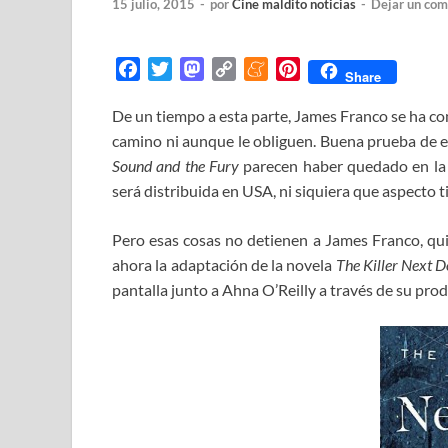
15 julio, 2015
-
por
Cine maldito noticias
-
Dejar un com
F
T
M
C
M
P
Share
a
w
a
o
e
i
De un tiempo a esta parte, James Franco se ha co
c
i
s
p
n
n
camino ni aunque le obliguen. Buena prueba de el
e
t
t
y
e
t
b
t
o
L
a
e
Sound and the Fury
parecen haber quedado en la 
o
e
d
i
m
r
será distribuida en USA, ni siquiera que aspecto 
o
r
o
n
e
e
k
n
k
s
Pero esas cosas no detienen a James Franco, qui
t
ahora la adaptación de la novela
The Killer Next 
pantalla junto a Ahna O’Reilly a través de su pr