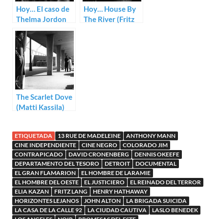
Hoy… El caso de
Hoy… House By
Thelma Jordon
The River (Fritz
(Robert Siodmak)
Lang)
The Scarlet Dove
(Matti Kassila)
ETIQUETADA
13 RUE DE MADELEINE
ANTHONY MANN
CINE INDEPENDIENTE
CINE NEGRO
COLORADO JIM
CONTRAPICADO
DAVID CRONENBERG
DENNIS OKEEFE
DEPARTAMENTO DEL TESORO
DETROIT
DOCUMENTAL
EL GRAN FLAMARION
EL HOMBRE DE LARAMIE
EL HOMBRE DEL OESTE
EL JUSTICIERO
EL REINADO DEL TERROR
ELIA KAZAN
FRITZ LANG
HENRY HATHAWAY
HORIZONTES LEJANOS
JOHN ALTON
LA BRIGADA SUICIDA
LA CASA DE LA CALLE 92
LA CIUDAD CAUTIVA
LASLO BENEDEK