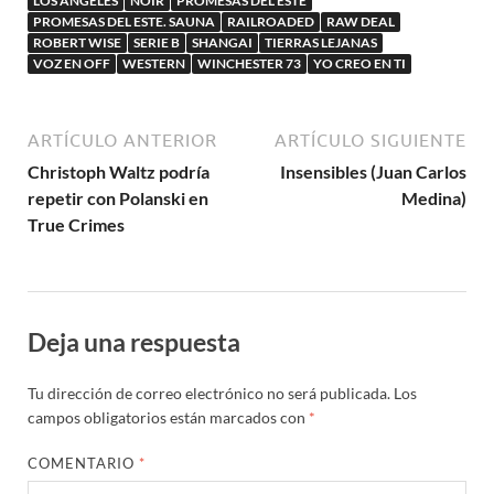
LOS ANGELES
NOIR
PROMESAS DEL ESTE
PROMESAS DEL ESTE. SAUNA
RAILROADED
RAW DEAL
ROBERT WISE
SERIE B
SHANGAI
TIERRAS LEJANAS
VOZ EN OFF
WESTERN
WINCHESTER 73
YO CREO EN TI
ARTÍCULO ANTERIOR
ARTÍCULO SIGUIENTE
Christoph Waltz podría
Insensibles (Juan Carlos
repetir con Polanski en
Medina)
True Crimes
Deja una respuesta
Tu dirección de correo electrónico no será publicada.
Los
campos obligatorios están marcados con
*
COMENTARIO
*