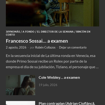
30YNOMÁS
/
A FONDO
/
EL DIRECTOR DE LA SEMANA
/
RINCÓN EN
CORTO
Francesco Sossai… a examen
2 agosto, 2026
-
por
Rubén Collazos
-
Dejar un comentario
En la secuencia inicial de La última ronda en Venecia, esa
donde Primo Sossai recibe un Rolex por parte de la
empresa el día de su jubilación, Tiziano, el personaje que …
Cole Webley… a examen
19 julio, 2026
Plan contraplan (Adrian Cioflâncã,