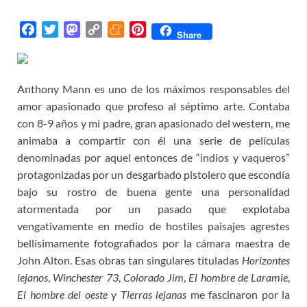
F
T
M
C
M
P
Share
a
w
a
o
e
i
c
i
s
p
n
n
e
t
t
y
e
t
Anthony Mann es uno de los máximos responsables del
b
t
o
L
a
e
amor apasionado que profeso al séptimo arte. Contaba
o
e
d
i
m
r
con 8-9 años y mi padre, gran apasionado del western, me
o
r
o
n
e
e
animaba a compartir con él una serie de películas
k
n
k
s
denominadas por aquel entonces de “indios y vaqueros”
t
protagonizadas por un desgarbado pistolero que escondía
bajo su rostro de buena gente una personalidad
atormentada por un pasado que explotaba
vengativamente en medio de hostiles paisajes agrestes
bellísimamente fotografiados por la cámara maestra de
John Alton. Esas obras tan singulares tituladas
Horizontes
lejanos
,
Winchester 73
,
Colorado Jim
,
El hombre de Laramie
,
El hombre del oeste
y
Tierras lejanas
me fascinaron por la