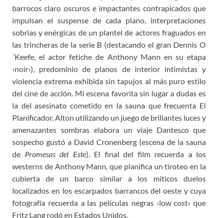
barrocos claro oscuros e impactantes contrapicados que
impulsan el suspense de cada plano, interpretaciones
sobrias y enérgicas de un plantel de actores fraguados en
las trincheras de la serie B (destacando el gran Dennis O
´Keefe, el actor fetiche de Anthony Mann en su etapa
‹noir›), predominio de planos de interior intimistas y
violencia extrema exhibida sin tapujos al más puro estilo
del cine de acción. Mi escena favorita sin lugar a dudas es
la del asesinato cometido en la sauna que frecuenta El
Planificador. Alton utilizando un juego de brillantes luces y
amenazantes sombras elabora un viaje Dantesco que
sospecho gustó a David Cronenberg (escena de la sauna
de
Promesas del Este
). El final del film recuerda a los
westerns de Anthony Mann, que planifica un tiroteo en la
cubierta de un barco similar a los míticos duelos
localizados en los escarpados barrancos del oeste y cuya
fotografía recuerda a las películas negras ‹low cost› que
Fritz Lang rodó en Estados Unidos.