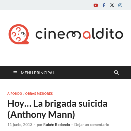
Cine maldito
MENÚ PRINCIPAL
A FONDO
/
OBRAS MENORES
Hoy… La brigada suicida
(Anthony Mann)
11 junio, 2013
-
por
Rubén Redondo
-
Dejar un comentario