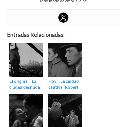
Todo modo de amor al cine.
Entradas Relacionadas:
El original | La
Hoy… La ciudad
ciudad desnuda
cautiva (Robert
(Jules Dassin)
Wise)