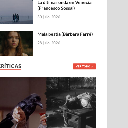
La última ronda en Venecia
(Francesco Sossai)
30 julio, 2026
Mala bestia (Bàrbara Farré)
28 julio, 2026
CRÍTICAS
VER TODO