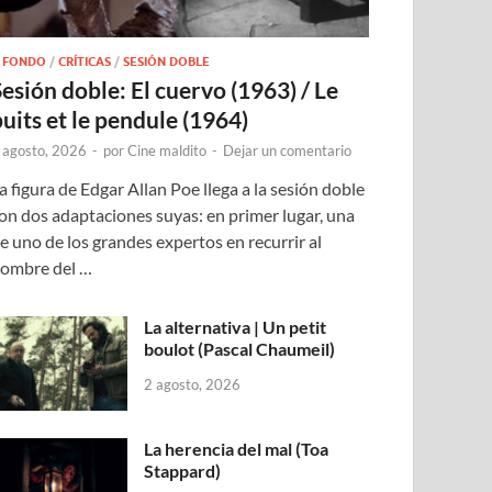
 FONDO
/
CRÍTICAS
/
SESIÓN DOBLE
Sesión doble: El cuervo (1963) / Le
puits et le pendule (1964)
 agosto, 2026
-
por
Cine maldito
-
Dejar un comentario
a figura de Edgar Allan Poe llega a la sesión doble
on dos adaptaciones suyas: en primer lugar, una
e uno de los grandes expertos en recurrir al
ombre del …
La alternativa | Un petit
boulot (Pascal Chaumeil)
2 agosto, 2026
La herencia del mal (Toa
Stappard)