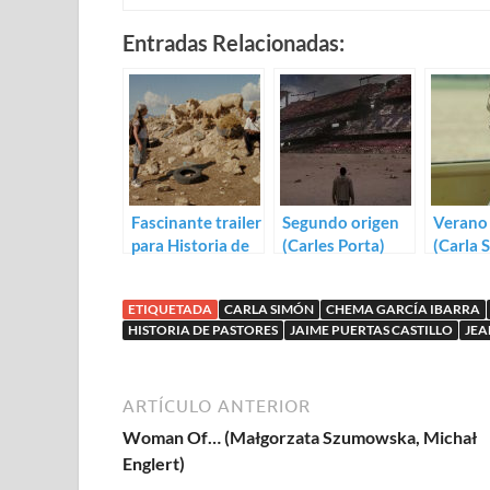
Entradas Relacionadas:
Fascinante trailer
Segundo origen
Verano
para Historia de
(Carles Porta)
(Carla 
pastores
ETIQUETADA
CARLA SIMÓN
CHEMA GARCÍA IBARRA
HISTORIA DE PASTORES
JAIME PUERTAS CASTILLO
JEA
ARTÍCULO ANTERIOR
Woman Of… (Małgorzata Szumowska, Michał
Englert)