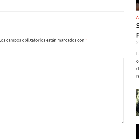
A
Los campos obligatorios están marcados con
*
2
L
c
d
n