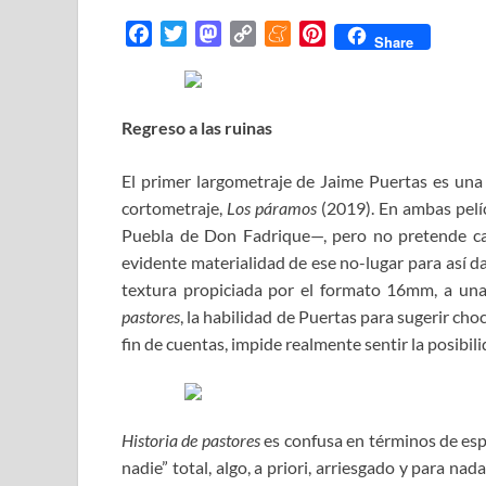
F
T
M
C
M
P
Share
a
w
a
o
e
i
c
i
s
p
n
n
e
t
t
y
e
t
Regreso a las ruinas
b
t
o
L
a
e
o
e
d
i
m
r
El primer largometraje de Jaime Puertas es una
o
r
o
n
e
e
cortometraje,
Los páramos
(2019). En ambas pelícu
k
n
k
s
Puebla de Don Fadrique—, pero no pretende cap
t
evidente materialidad de ese no-lugar para así dar
textura propiciada por el formato 16mm, a una
pastores
, la habilidad de Puertas para sugerir cho
fin de cuentas, impide realmente sentir la posibil
Historia de pastores
es confusa en términos de espa
nadie” total, algo, a priori, arriesgado y para na