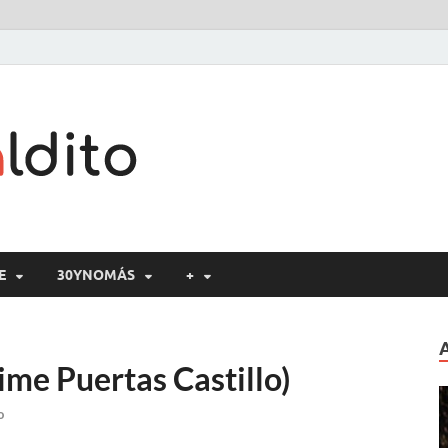
Cine maldito
E
30YNOMÁS
+
ime Puertas Castillo)
o