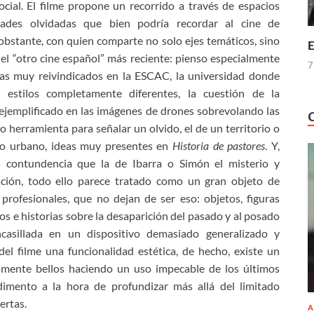
social. El filme propone un recorrido a través de espacios
dades olvidadas que bien podría recordar al cine de
stante, con quien comparte no solo ejes temáticos, sino
E
l “otro cine español” más reciente: pienso especialmente
7
as muy reivindicados en la ESCAC, la universidad donde
estilos completamente diferentes, la cuestión de la
ejemplificado en las imágenes de drones sobrevolando las
o herramienta para señalar un olvido, el de un territorio o
l o urbano, ideas muy presentes en
Historia de pastores
. Y,
 contundencia que la de Ibarra o Simón el misterio y
ación, todo ello parece tratado como un gran objeto de
 profesionales, que no dejan de ser eso: objetos, figuras
sos e historias sobre la desaparición del pasado y al posado
ncasillada en un dispositivo demasiado generalizado y
el filme una funcionalidad estética, de hecho, existe un
lmente bellos haciendo un uso impecable de los últimos
dimento a la hora de profundizar más allá del limitado
ertas.
A