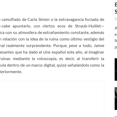
5
o camuflado de Carla Simón o la extravagancia forzada de
cabe apuntarlo, con ciertos ecos de Straub-Huillet—
A
ica con su atmosfera de extrañamiento constante, además
e
 relación con la idea de la ruina como último vestigio del
f
inal realmente sorprendente. Porque, pese a todo, Jaime
p
esantes que ha dado el cine español este año, al imaginar
inas mediante la rotoscopia, es decir, al transferir la
cula dentro de un marco digital, quizá señalándolo como la
nteriormente.