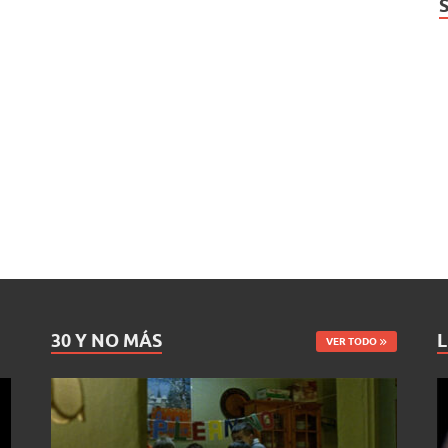
30 Y NO MÁS
L
VER TODO