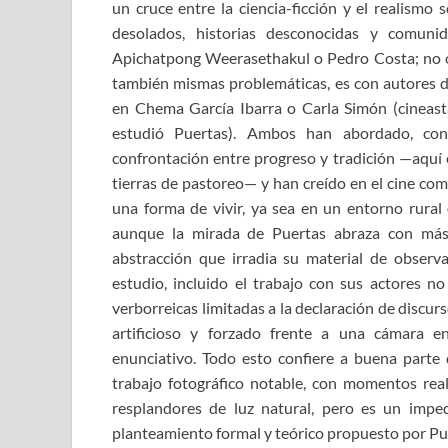
un cruce entre la ciencia-ficción y el realismo 
desolados, historias desconocidas y comuni
Apichatpong Weerasethakul o Pedro Costa; no ob
también mismas problemáticas, es con autores de
en Chema García Ibarra o Carla Simón (cineast
estudió Puertas). Ambos han abordado, con 
confrontación entre progreso y tradición —aquí 
tierras de pastoreo— y han creído en el cine com
una forma de vivir, ya sea en un entorno rura
aunque la mirada de Puertas abraza con más
abstracción que irradia su material de observ
estudio, incluido el trabajo con sus actores no
verborreicas limitadas a la declaración de discur
artificioso y forzado frente a una cámara e
enunciativo. Todo esto confiere a buena parte d
trabajo fotográfico notable, con momentos rea
resplandores de luz natural, pero es un impe
planteamiento formal y teórico propuesto por Pu