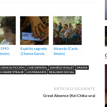
 1993
Espíritu sagrado
Alcarràs (Carla
Simón)
(Chema García
Simón)
Ibarra)
CIENCIA FICCIÓN
CINE ESPAÑOL
DANIÈLE HUILLET
DRAMA
N-MARIE STRAUB
LOS PÁRAMOS
REALISMO SOCIAL
ARTÍCULO SIGUIENTE
Great Absence (Kei Chika-ura)