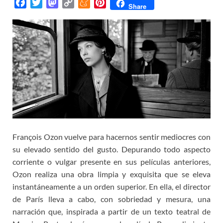
F
T
M
C
M
P
Share
a
w
a
o
e
i
c
i
s
p
n
n
e
t
t
y
e
t
b
t
o
L
a
e
o
e
d
i
m
r
o
r
o
n
e
e
k
n
k
s
t
François Ozon vuelve para hacernos sentir mediocres con
su elevado sentido del gusto. Depurando todo aspecto
corriente o vulgar presente en sus películas anteriores,
Ozon realiza una obra limpia y exquisita que se eleva
instantáneamente a un orden superior. En ella, el director
de París lleva a cabo, con sobriedad y mesura, una
narración que, inspirada a partir de un texto teatral de