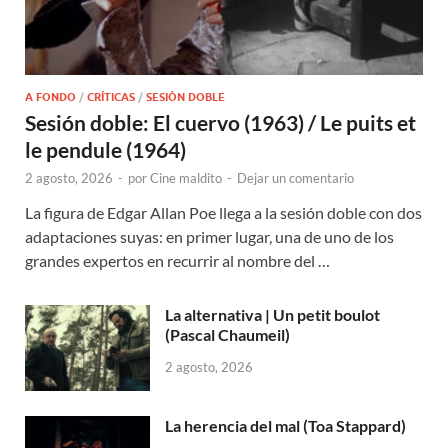
A FONDO
/
CRÍTICAS
/
SESIÓN DOBLE
Sesión doble: El cuervo (1963) / Le puits et
le pendule (1964)
2 agosto, 2026
-
por
Cine maldito
-
Dejar un comentario
La figura de Edgar Allan Poe llega a la sesión doble con dos
adaptaciones suyas: en primer lugar, una de uno de los
grandes expertos en recurrir al nombre del …
La alternativa | Un petit boulot
(Pascal Chaumeil)
2 agosto, 2026
La herencia del mal (Toa Stappard)