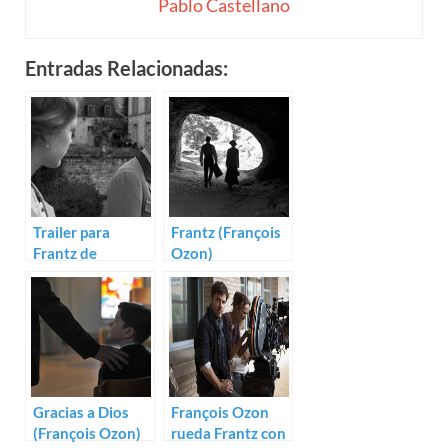
Pablo Castellano
Entradas Relacionadas:
Trailer para
Frantz (François
Frantz de
Ozon)
François Ozon
Gracias a Dios
François Ozon
(François Ozon)
rueda Frantz con