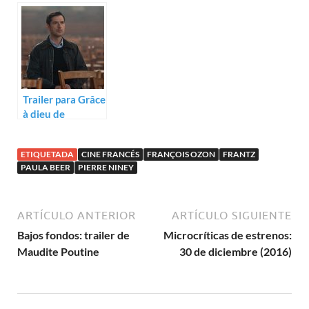
Pierre Niney
Trailer para Grâce
à dieu de
François Ozon
ETIQUETADA
CINE FRANCÉS
FRANÇOIS OZON
FRANTZ
PAULA BEER
PIERRE NINEY
ARTÍCULO ANTERIOR
ARTÍCULO SIGUIENTE
Bajos fondos: trailer de
Microcríticas de estrenos:
Maudite Poutine
30 de diciembre (2016)