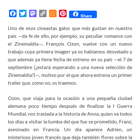
F
T
M
C
M
P
Share
a
w
a
o
e
i
Uno de esos cineastas galos que más gustan en nuestro
c
i
s
p
n
n
país —da fe de ello, por ejemplo, su peculiar romance con
e
t
t
y
e
t
b
t
o
L
a
e
el Zinemaldia—, François Ozon, vuelve con un nuevo
o
e
d
i
m
r
trabajo cuya primera imagen ya os habíamos desvelado y
o
r
o
n
e
e
que además ya tiene fecha de estreno en su país —el 7 de
k
n
k
s
septiembre (¿estará esperando a una nueva selección de
t
Zinemaldia?)—, motivo por el que ahora estrena un primer
trailer que, como no, os traemos.
Ozon, que viaja para la ocasión a una pequeña ciudad
alemana poco tiempo después de finalizar la I Guerra
Mundial, nos traslada a la historia de Anna, quien va todos
los días a visitar la tumba del que fue se prometido, Franz,
asesinado en Francia. Un día aparece Adrien, un
misterioso joven francés que deja también flores sobre la