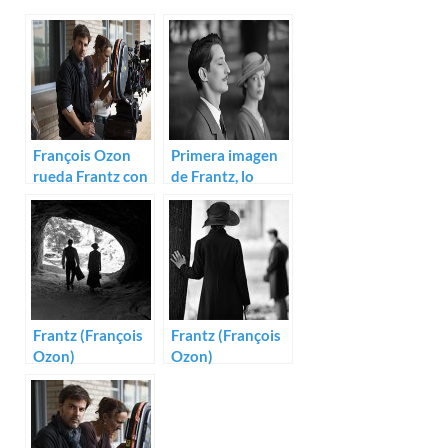
François Ozon
Primera imagen
rueda Frantz con
de Frantz, lo
Pierre Niney
nuevo de
François Ozon
Frantz (François
Frantz (François
Ozon)
Ozon)