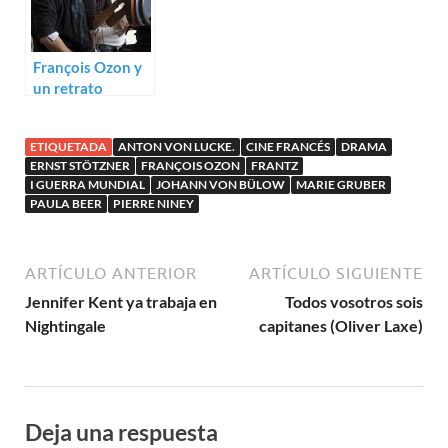
François Ozon y
un retrato
masculino en
Alexandre
ETIQUETADA
ANTON VON LUCKE.
CINE FRANCÉS
DRAMA
ERNST STÖTZNER
FRANÇOIS OZON
FRANTZ
I GUERRA MUNDIAL
JOHANN VON BÜLOW
MARIE GRUBER
PAULA BEER
PIERRE NINEY
ARTÍCULO ANTERIOR
ARTÍCULO SIGUIENTE
Jennifer Kent ya trabaja en
Todos vosotros sois
Nightingale
capitanes (Oliver Laxe)
Deja una respuesta