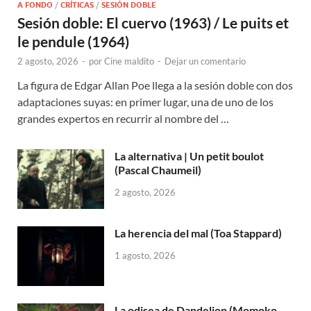
A FONDO
/
CRÍTICAS
/
SESIÓN DOBLE
Sesión doble: El cuervo (1963) / Le puits et
le pendule (1964)
2 agosto, 2026
-
por
Cine maldito
-
Dejar un comentario
La figura de Edgar Allan Poe llega a la sesión doble con dos
adaptaciones suyas: en primer lugar, una de uno de los
grandes expertos en recurrir al nombre del …
La alternativa | Un petit boulot
(Pascal Chaumeil)
2 agosto, 2026
La herencia del mal (Toa Stappard)
1 agosto, 2026
La odisea de Dandelion (Momoko