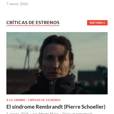
7 marzo, 2026
CRÍTICAS DE ESTRENOS
VER TODO
A LO GRANDE
/
CRÍTICAS DE ESTRENOS
El síndrome Rembrandt (Pierre Schoeller)
5 agosto, 2026
-
por
Alberto Mulas
-
Dejar un comentario