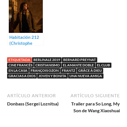
Habitación 212
(Christophe
Honoré)
ETIQUETADA
BERLINALE 2019
BERNARD PREYNAT
CINE FRANCÉS
CRISTIANISMO
EL AMANTE DOBLE
EL CLUB
EN LA CASA
FRANÇOIS OZON
FRANTZ
GRÂCE À DIEU
GRACIAS A DIOS
JOVEN Y BONITA
UNA NUEVA AMIGA
ARTÍCULO ANTERIOR
ARTÍCULO SIGUIENTE
Donbass (Sergei Loznitsa)
Trailer para So Long, My
Son de Wang Xiaoshuai