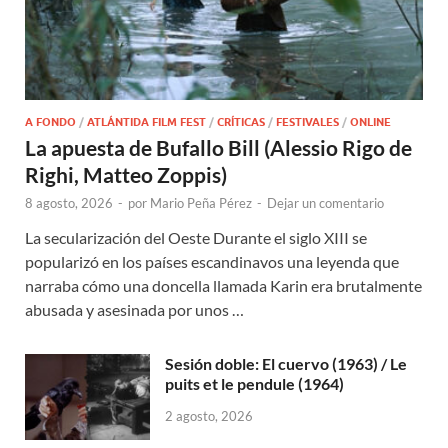
A FONDO
/
ATLÁNTIDA FILM FEST
/
CRÍTICAS
/
FESTIVALES
/
ONLINE
La apuesta de Bufallo Bill (Alessio Rigo de
Righi, Matteo Zoppis)
8 agosto, 2026
-
por
Mario Peña Pérez
-
Dejar un comentario
La secularización del Oeste Durante el siglo XIII se
popularizó en los países escandinavos una leyenda que
narraba cómo una doncella llamada Karin era brutalmente
abusada y asesinada por unos …
Sesión doble: El cuervo (1963) / Le
puits et le pendule (1964)
2 agosto, 2026