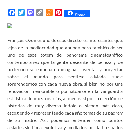
F
T
M
C
M
P
Share
a
w
a
o
e
i
c
i
s
p
n
n
e
t
t
y
e
t
François Ozon es uno de esos directores interesantes que,
b
t
o
L
a
e
o
e
d
i
m
r
lejos de la mediocridad que abunda pero también de ser
o
r
o
n
e
e
uno de esos tótem del panorama cinematográfico
k
n
k
s
contemporáneo que la gente deseante de belleza y de
t
perfección se empeña en imaginar, inventar y proyectar
sobre el mundo para sentirse aliviada, suele
sorprendernos con cada nueva obra, si bien no por una
renovación memorable o por situarse en la vanguardia
estilística de nuestros días, al menos sí por la elección de
historias de muy diversa índole o, siendo más claro,
escogiendo y representando cada año temas de su padre y
de su madre. Así, podemos entender como puntos
aislados sin línea evolutiva y mediados por la brecha los