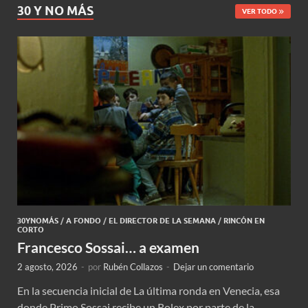
30 Y NO MÁS
VER TODO
30YNOMÁS
/
A FONDO
/
EL DIRECTOR DE LA SEMANA
/
RINCÓN EN
CORTO
Francesco Sossai… a examen
2 agosto, 2026
-
por
Rubén Collazos
-
Dejar un comentario
En la secuencia inicial de La última ronda en Venecia, esa
donde Primo Sossai recibe un Rolex por parte de la