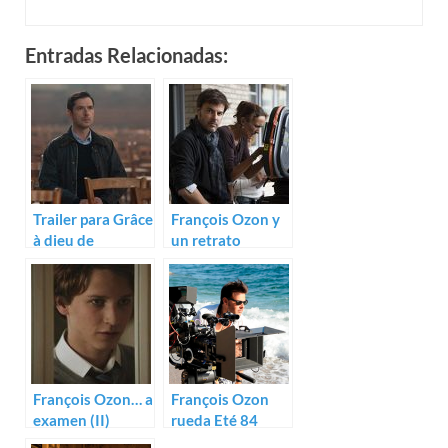
Entradas Relacionadas:
Trailer para Grâce
François Ozon y
à dieu de
un retrato
François Ozon
masculino en
Alexandre
François Ozon… a
François Ozon
examen (II)
rueda Eté 84