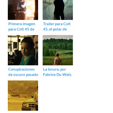
Primera imagen
Trailer para Colt
para Colt 45 de
45, el polar de
Fabrice Du Welz
Fabrice Du Welz
Conspiraciones
La locura, por
de oscuro pasado
Fabrice Du Welz.
en el trailer de La
Nuevo trailer de
marque des
Adoration
anges