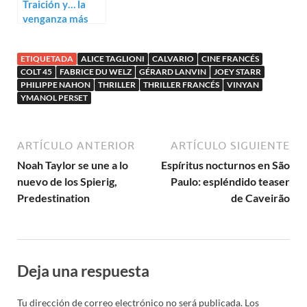
Traición y… la
venganza más
fría: trailerazo de
Le jour attendra
ETIQUETADA
ALICE TAGLIONI
CALVARIO
CINE FRANCÉS
COLT 45
FABRICE DU WELZ
GÉRARD LANVIN
JOEY STARR
PHILIPPE NAHON
THRILLER
THRILLER FRANCÉS
VINYAN
YMANOL PERSET
ARTÍCULO ANTERIOR
ARTÍCULO SIGUIENTE
Noah Taylor se une a lo
Espíritus nocturnos en São
nuevo de los Spierig,
Paulo: espléndido teaser
Predestination
de Caveirão
Deja una respuesta
Tu dirección de correo electrónico no será publicada.
Los