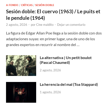
A FONDO
/
CRÍTICAS
/
SESIÓN DOBLE
Sesión doble: El cuervo (1963) / Le puits et
le pendule (1964)
2 agosto, 2026
-
por
Cine maldito
-
Dejar un comentario
La figura de Edgar Allan Poe llega a la sesión doble con dos
adaptaciones suyas: en primer lugar, una de uno de los
grandes expertos en recurrir al nombre del …
La alternativa | Un petit boulot
(Pascal Chaumeil)
2 agosto, 2026
La herencia del mal (Toa Stappard)
1 agosto, 2026