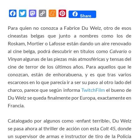
F
T
M
C
M
P
Share
a
w
a
o
e
i
Para quien no conozca a Fabrice Du Welz, otro de esos
c
i
s
p
n
n
cineastas belgas que junto a nombres como los de
e
t
t
y
e
t
b
t
o
L
a
e
Roskam, Mortier o Lafosse están dando un aire renovado
o
e
d
i
m
r
al cine belga, podrá descubrir en títulos como
Calvario
o
o
r
o
n
e
e
Vinyan
algunas de las piezas más atmosféricas y tensas del
k
n
k
s
cine de terror de los últimos años. Para aquellos que le
t
conozcan, están de enhorabuena, y es que tras varios
escarceos en lo que parecía ir a ser su paso al otro lado del
charco, parece que según informa
TwitchFilm
el bueno de
Du Welz se queda finalmente por Europa, exactamente en
Francia.
Catalogado por algunos como ‹enfant terrible›, Du Welz
se pasa ahora al thriller de acción con esta
Colt 45
, donde
un supervisor de armas e instructor de tiro de la Policía