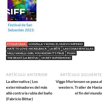
Festival de San
Sebastián 2023:
Sección Oficial y
paralelas
ETIQUETADA
GODZILLA Y KONG: EL NUEVO IMPERIO
HATE TO LOVE: NICKELBACK
LA BÊTE
LAS COSAS SENCILLAS
MILLI VANILLI: GIRL YOU KNOW IT'S TRUE
PUAN
THE BEAST (LA BESTIA)
UN REY SUPERMONO
ARTÍCULO ANTERIOR
ARTÍCULO SIGUIENTE
La alternativa | Los
Viggo Mortensen se pasa al
exterminadores del más
western. Trailer de Hasta
allá contra la rubia del baño
el fin del mundo
(Fabricio Bittar)