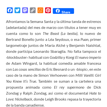
F
T
M
C
M
P
Share
a
w
a
o
e
i
Afrontamos la Semana Santa y la última tanda de estrenos
c
i
s
p
n
n
(adelantada) del mes de marzo con títulos a tener muy en
e
t
t
y
e
t
b
t
o
L
a
e
cuenta como lo son
The Beast (La bestia)
, lo nuevo de
o
e
d
i
m
r
Bertrand Bonello junto a Léa Seydoux, o esa
Puan
, primer
o
r
o
n
e
e
largometraje juntos de María Alché y Benjamín Naishtat,
k
n
k
s
donde participa Leonardo Sbaraglia. No falta tampoco el
t
‹blockbuster› habitual con
Godzilla y Kong: El nuevo imperio
de Adam Wingard, la habitual comedia amable francesa
con
Las cosas sencillas
de Eric Besnard o un ‹biopic›, en este
caso de la mano de Simon Verhoeven con
Milli Vanilli: Girl
You Know It’s True
. También se suman a la cartelera una
propuesta animada como
El rey supermono
de Dick
Zondag y Ralph Zondag, así como el documental
Hate to
Love: Nickelback
, donde Leigh Brooks repasa la trayectoria
de la banda canadiense.