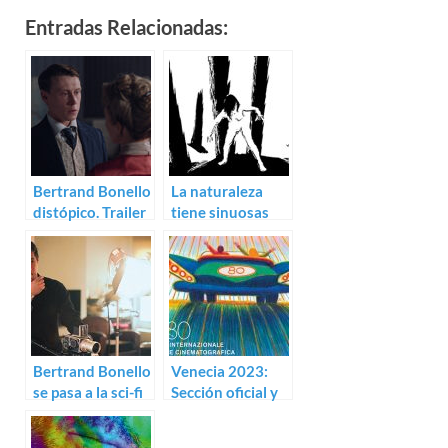
Entradas Relacionadas:
Bertrand Bonello
La naturaleza
distópico. Trailer
tiene sinuosas
para La bête
formas de mujer,
trailer del corto
animado La bête
Bertrand Bonello
Venecia 2023:
se pasa a la sci-fi
Sección oficial y
con La bête
paralelas