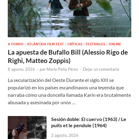
A FONDO
/
ATLÁNTIDA FILM FEST
/
CRÍTICAS
/
FESTIVALES
/
ONLINE
La apuesta de Bufallo Bill (Alessio Rigo de
Righi, Matteo Zoppis)
8 agosto, 2026
-
por
Mario Peña Pérez
-
Dejar un comentario
La secularización del Oeste Durante el siglo XIII se
popularizó en los países escandinavos una leyenda que
narraba cómo una doncella llamada Karin era brutalmente
abusada y asesinada por unos …
Sesión doble: El cuervo (1963) / Le
puits et le pendule (1964)
2 agosto, 2026