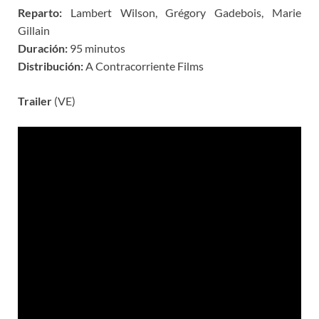
Reparto:
Lambert Wilson, Grégory Gadebois, Marie
Gillain
Duración:
95 minutos
Distribución:
A Contracorriente Films
Trailer
(VE)