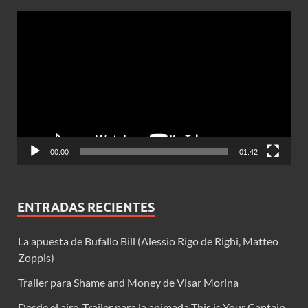
Reproductor
de
vídeo
00:00
01:42
ENTRADAS RECIENTES
La apuesta de Bufallo Bill (Alessio Rigo de Righi, Matteo
Zoppis)
Trailer para Shame and Money de Visar Morina
Desde el aire. Trailer para la animada This is Your Captain