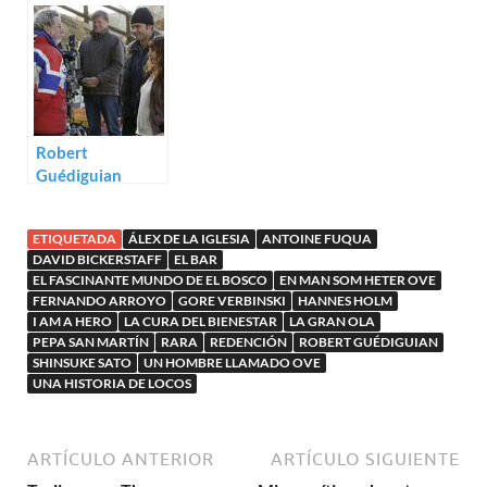
Am a Hero
proyecto: La
felicidad
Robert
Guédiguian
prepara el rodaje
de Gloria Mundi
ETIQUETADA
ÁLEX DE LA IGLESIA
ANTOINE FUQUA
DAVID BICKERSTAFF
EL BAR
EL FASCINANTE MUNDO DE EL BOSCO
EN MAN SOM HETER OVE
FERNANDO ARROYO
GORE VERBINSKI
HANNES HOLM
I AM A HERO
LA CURA DEL BIENESTAR
LA GRAN OLA
PEPA SAN MARTÍN
RARA
REDENCIÓN
ROBERT GUÉDIGUIAN
SHINSUKE SATO
UN HOMBRE LLAMADO OVE
UNA HISTORIA DE LOCOS
ARTÍCULO ANTERIOR
ARTÍCULO SIGUIENTE