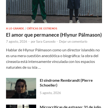
A LO GRANDE
/
CRÍTICAS DE ESTRENOS
El amor que permanece (Hlynur Pálmason)
7 agosto, 2026
-
por
Sara Gancedo
-
Dejar un comentario
Hablar de Hlynur Pálmason como un director islandés no
es una mera cuestión anecdótica o biográfica: la obra del
cineasta está intensamente vinculada con los espacios
naturales de su isla …
El síndrome Rembrandt (Pierre
Schoeller)
5 agosto, 2026
Microcríticas de estreno: 31 de julio