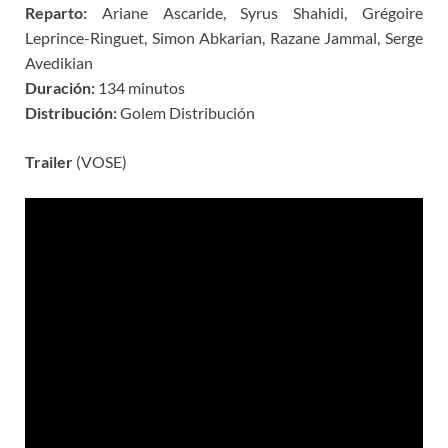
Reparto:
Ariane Ascaride, Syrus Shahidi, Grégoire
Leprince-Ringuet, Simon Abkarian, Razane Jammal, Serge
Avedikian
Duración:
134 minutos
Distribución:
Golem Distribución
Trailer
(VOSE)