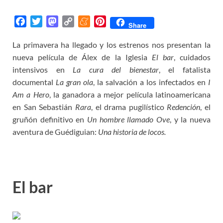
F
T
M
C
M
P
Share
a
w
a
o
e
i
La primavera ha llegado y los estrenos nos presentan la
c
i
s
p
n
n
nueva película de Álex de la Iglesia
e
t
t
y
e
t
El bar
, cuidados
b
t
o
L
a
e
intensivos en
La cura del bienestar
, el fatalista
o
e
d
i
m
r
documental
La gran ola
, la salvación a los infectados en
I
o
r
o
n
e
e
Am a Hero
, la ganadora a mejor película latinoamericana
k
n
k
s
en San Sebastián
Rara
, el drama pugilístico
Redención
, el
t
gruñón definitivo en
Un hombre llamado Ove
, y la nueva
aventura de Guédiguian:
Una historia de locos.
El bar