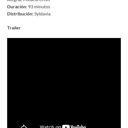
Duración:
93 minutos
Distribución:
Syldavia
Trailer