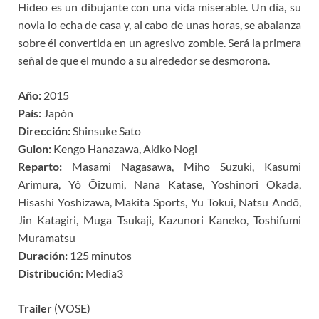
Hideo es un dibujante con una vida miserable. Un día, su
novia lo echa de casa y, al cabo de unas horas, se abalanza
sobre él convertida en un agresivo zombie. Será la primera
señal de que el mundo a su alrededor se desmorona.
Año:
2015
País:
Japón
Dirección:
Shinsuke Sato
Guion:
Kengo Hanazawa, Akiko Nogi
Reparto:
Masami Nagasawa, Miho Suzuki, Kasumi
Arimura, Yô Ôizumi, Nana Katase, Yoshinori Okada,
Hisashi Yoshizawa, Makita Sports, Yu Tokui, Natsu Andô,
Jin Katagiri, Muga Tsukaji, Kazunori Kaneko, Toshifumi
Muramatsu
Duración:
125 minutos
Distribución:
Media3
Trailer
(VOSE)