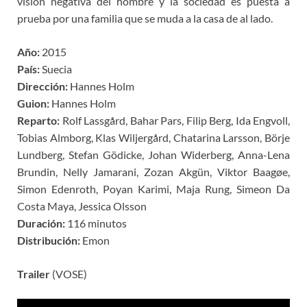
visión negativa del hombre y la sociedad es puesta a
prueba por una familia que se muda a la casa de al lado.
Año:
2015
País:
Suecia
Dirección:
Hannes Holm
Guion:
Hannes Holm
Reparto:
Rolf Lassgård, Bahar Pars, Filip Berg, Ida Engvoll,
Tobias Almborg, Klas Wiljergård, Chatarina Larsson, Börje
Lundberg, Stefan Gödicke, Johan Widerberg, Anna-Lena
Brundin, Nelly Jamarani, Zozan Akgün, Viktor Baagøe,
Simon Edenroth, Poyan Karimi, Maja Rung, Simeon Da
Costa Maya, Jessica Olsson
Duración:
116 minutos
Distribución:
Emon
Trailer
(VOSE)