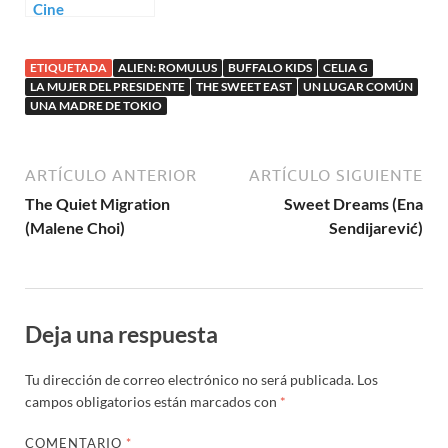
Cine
independiente
(en toda su
ETIQUETADA
ALIEN: ROMULUS
BUFFALO KIDS
CELIA G
extensión)
LA MUJER DEL PRESIDENTE
THE SWEET EAST
UN LUGAR COMÚN
UNA MADRE DE TOKIO
ARTÍCULO ANTERIOR
ARTÍCULO SIGUIENTE
The Quiet Migration
Sweet Dreams (Ena
(Malene Choi)
Sendijarević)
Deja una respuesta
Tu dirección de correo electrónico no será publicada.
Los
campos obligatorios están marcados con
*
COMENTARIO
*