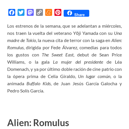
F
T
M
C
M
P
Share
a
w
a
o
e
i
Los estrenos de la semana, que se adelantan a miércoles,
c
i
s
p
n
n
nos traen la vuelta del veterano Yōji Yamada con su
e
t
t
y
e
t
Una
b
t
o
L
a
e
madre de Tokio
, la nueva cita de terror con la saga en
Alien:
o
e
d
i
m
r
Romulus
, dirigida por Fede Álvarez, comedias para todos
o
r
o
n
e
e
los gustos con
The Sweet East
, debut de Sean Price
k
n
k
s
Williams, o la gala
La mujer del presidente
de Léa
t
Domenach, y ya por último doble ración de cine patrio con
la ópera prima de Celia Giraldo,
Un lugar común
, o la
animada
Buffalo Kids
, de Juan Jesús García Galocha y
Pedro Solís García.
Alien: Romulus