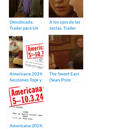
Desubicada.
A los ojos de las
Trailer para Un
sectas. Trailer
lugar común
para The Sweet
East
Americana 2024:
The Sweet East
Secciones Tops y
(Sean Price
Next
Williams)
Americana 2024: