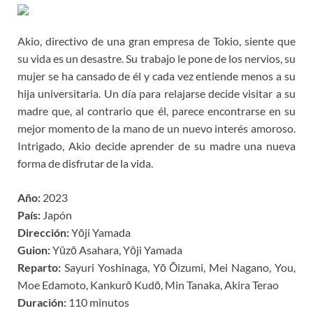
Akio, directivo de una gran empresa de Tokio, siente que
su vida es un desastre. Su trabajo le pone de los nervios, su
mujer se ha cansado de él y cada vez entiende menos a su
hija universitaria. Un día para relajarse decide visitar a su
madre que, al contrario que él, parece encontrarse en su
mejor momento de la mano de un nuevo interés amoroso.
Intrigado, Akio decide aprender de su madre una nueva
forma de disfrutar de la vida.
Año:
2023
País:
Japón
Dirección:
Yōji Yamada
Guion:
Yūzō Asahara, Yōji Yamada
Reparto:
Sayuri Yoshinaga, Yō Ōizumi, Mei Nagano, You,
Moe Edamoto, Kankurō Kudō, Min Tanaka, Akira Terao
Duración:
110 minutos