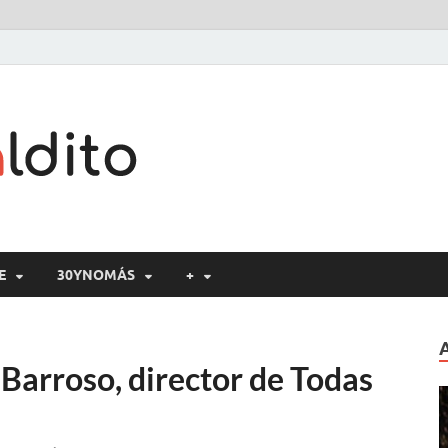
Cine maldito
E
30YNOMÁS
+
Barroso, director de Todas