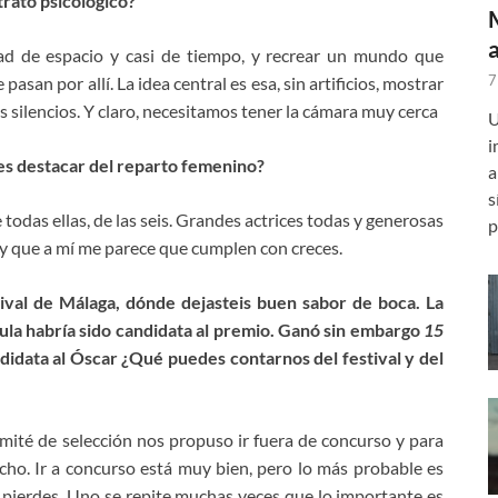
trato psicológico?
dad de espacio y casi de tiempo, y recrear un mundo que
7
asan por allí. La idea central es esa, sin artificios, mostrar
los silencios. Y claro, necesitamos tener la cámara muy cerca
U
i
es destacar del reparto femenino?
a
s
e todas ellas, de las seis. Grandes actrices todas y generosas
p
d y que a mí me parece que cumplen con creces.
ival de Málaga, dónde dejasteis buen sabor de boca. La
ícula habría sido candidata al premio. Ganó sin embargo
15
ndidata al Óscar ¿Qué puedes contarnos del festival y del
ité de selección nos propuso ir fuera de concurso y para
mucho. Ir a concurso está muy bien, pero lo más probable es
 pierdes. Uno se repite muchas veces que lo importante es