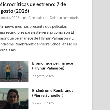
Microcríticas de estreno: 7 de
agosto (2026)
 agosto, 2026
-
por
Cine maldito
-
Dejar un comentario
n nuevo mes nos presenta dos películas
mprescindibles para este verano como son El
mor que permanece de Hlynur Pálmason y El
índrome Rembrandt de Pierre Schoeller. No os
erdáis las …
El amor que permanece
(Hlynur Pálmason)
7 agosto, 2026
El síndrome Rembrandt
(Pierre Schoeller)
5 agosto, 2026