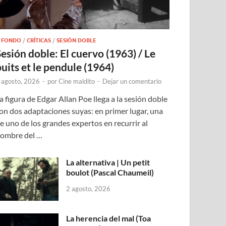
 FONDO
/
CRÍTICAS
/
SESIÓN DOBLE
Sesión doble: El cuervo (1963) / Le
puits et le pendule (1964)
 agosto, 2026
-
por
Cine maldito
-
Dejar un comentario
a figura de Edgar Allan Poe llega a la sesión doble
on dos adaptaciones suyas: en primer lugar, una
e uno de los grandes expertos en recurrir al
ombre del …
La alternativa | Un petit
boulot (Pascal Chaumeil)
2 agosto, 2026
La herencia del mal (Toa