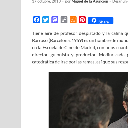
17 octubre, 2013
-
por
Miguel de la Asuncion
-
Dejar un
F
T
M
C
M
P
Share
a
w
a
o
e
i
Tiene aire de profesor despistado y la calma 
c
i
s
p
n
n
Barroso (Barcelona, 1959) es un hombre de mundo
e
t
t
y
e
t
b
t
o
L
a
e
en la Escuela de Cine de Madrid, con unos cuant
o
e
d
i
m
r
director, guionista y productor. Medita cada
o
r
o
n
e
e
catedrática de irse por las ramas, así que sus res
k
n
k
s
t