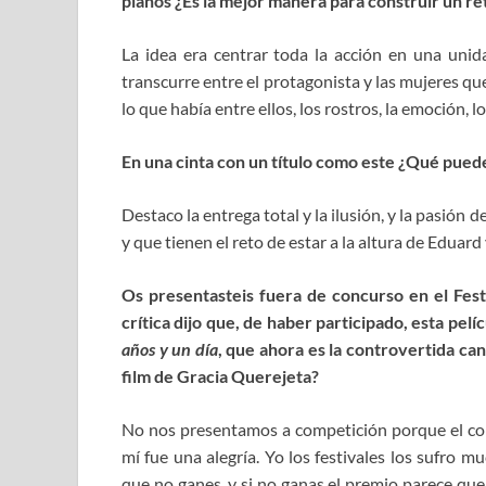
planos ¿Es la mejor manera para construir un re
La idea era centrar toda la acción en una uni
transcurre entre el protagonista y las mujeres que p
lo que había entre ellos, los rostros, la emoción, 
En una cinta con un título como este ¿Qué pued
Destaco la entrega total y la ilusión, y la pasión d
y que tienen el reto de estar a la altura de Eduar
Os presentasteis fuera de concurso en el Fest
crítica dijo que, de haber participado, esta pel
años y un día
, que ahora es la controvertida ca
film de Gracia Querejeta?
No nos presentamos a competición porque el com
mí fue una alegría. Yo los festivales los sufro 
que no ganes, y si no ganas el premio parece que