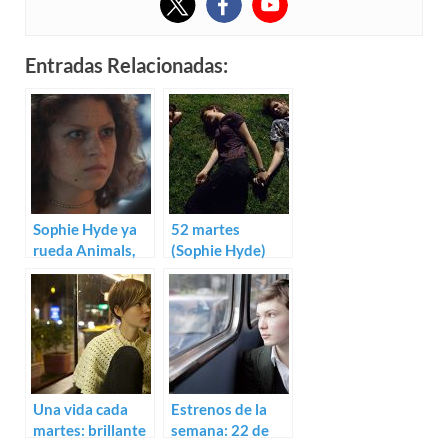
Entradas Relacionadas:
Sophie Hyde ya
52 martes
rueda Animals,
(Sophie Hyde)
con Alia Shawkat
Una vida cada
Estrenos de la
martes: brillante
semana: 22 de