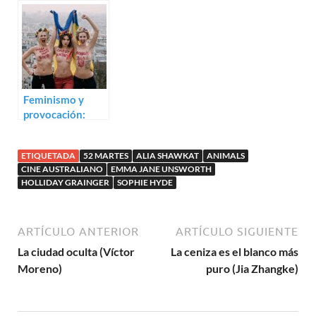
trailer para 52
mayo (2015)
Tuesdays
Feminismo y
provocación:
Trailer de
Ukraine is not a
ETIQUETADA
52 MARTES
ALIA SHAWKAT
ANIMALS
Brothel
CINE AUSTRALIANO
EMMA JANE UNSWORTH
HOLLIDAY GRAINGER
SOPHIE HYDE
ARTÍCULO ANTERIOR
ARTÍCULO SIGUIENTE
La ciudad oculta (Víctor
La ceniza es el blanco más
Moreno)
puro (Jia Zhangke)