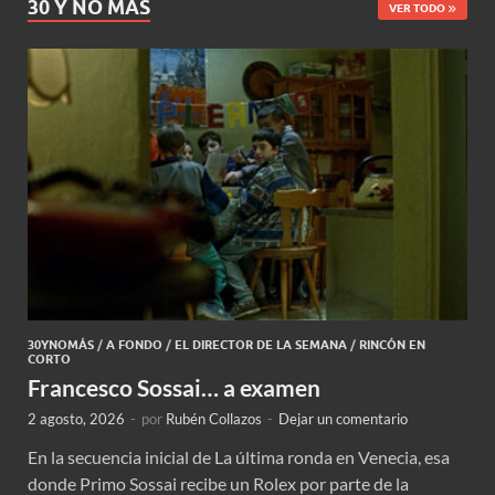
30 Y NO MÁS
VER TODO
30YNOMÁS
/
A FONDO
/
EL DIRECTOR DE LA SEMANA
/
RINCÓN EN
CORTO
Francesco Sossai… a examen
2 agosto, 2026
-
por
Rubén Collazos
-
Dejar un comentario
En la secuencia inicial de La última ronda en Venecia, esa
donde Primo Sossai recibe un Rolex por parte de la