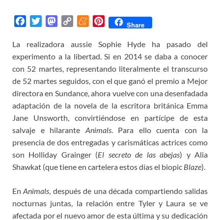
F
T
M
C
M
P
Share
a
w
a
o
e
i
La realizadora aussie Sophie Hyde ha pasado del
c
i
s
p
n
n
experimento a la libertad. Si en 2014 se daba a conocer
e
t
t
y
e
t
b
t
o
L
a
e
con 52 martes, representando literalmente el transcurso
o
e
d
i
m
r
de 52 martes seguidos, con el que ganó el premio a Mejor
o
r
o
n
e
e
directora en Sundance, ahora vuelve con una desenfadada
k
n
k
s
adaptación de la novela de la escritora británica Emma
t
Jane Unsworth, convirtiéndose en partícipe de esta
salvaje e hilarante
Animals
. Para ello cuenta con la
presencia de dos entregadas y carismáticas actrices como
son Holliday Grainger (
El secreto de las abejas
) y Alia
Shawkat (que tiene en cartelera estos días el biopic
Blaze
).
En
Animals
, después de una década compartiendo salidas
nocturnas juntas, la relación entre Tyler y Laura se ve
afectada por el nuevo amor de esta última y su dedicación