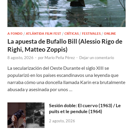
A FONDO
/
ATLÁNTIDA FILM FEST
/
CRÍTICAS
/
FESTIVALES
/
ONLINE
La apuesta de Bufallo Bill (Alessio Rigo de
Righi, Matteo Zoppis)
8 agosto, 2026
-
por
Mario Peña Pérez
-
Dejar un comentario
La secularización del Oeste Durante el siglo XIII se
popularizó en los países escandinavos una leyenda que
narraba cómo una doncella llamada Karin era brutalmente
abusada y asesinada por unos …
Sesión doble: El cuervo (1963) / Le
puits et le pendule (1964)
2 agosto, 2026