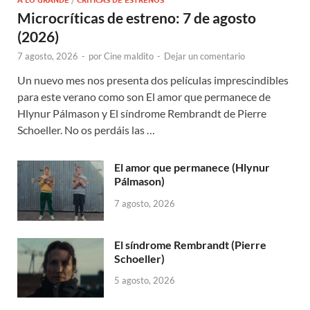
A LO GRANDE
/
CRÍTICAS DE ESTRENOS
Microcríticas de estreno: 7 de agosto
(2026)
7 agosto, 2026
-
por
Cine maldito
-
Dejar un comentario
Un nuevo mes nos presenta dos películas imprescindibles
para este verano como son El amor que permanece de
Hlynur Pálmason y El síndrome Rembrandt de Pierre
Schoeller. No os perdáis las …
El amor que permanece (Hlynur
Pálmason)
7 agosto, 2026
El síndrome Rembrandt (Pierre
Schoeller)
5 agosto, 2026