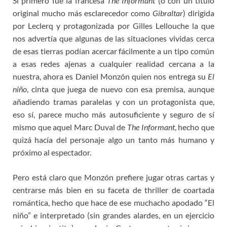
Si primero fue la francesa
The Informant
(o con un título
original mucho más esclarecedor como
Gibraltar
) dirigida
por Leclerq y protagonizada por Gilles Lellouche la que
nos advertía que algunas de las situaciones vividas cerca
de esas tierras podían acercar fácilmente a un tipo común
a esas redes ajenas a cualquier realidad cercana a la
nuestra, ahora es Daniel Monzón quien nos entrega su
El
niño
, cinta que juega de nuevo con esa premisa, aunque
añadiendo tramas paralelas y con un protagonista que,
eso sí, parece mucho más autosuficiente y seguro de sí
mismo que aquel Marc Duval de
The Informant
, hecho que
quizá hacía del personaje algo un tanto más humano y
próximo al espectador.
Pero está claro que Monzón prefiere jugar otras cartas y
centrarse más bien en su faceta de thriller de coartada
romántica, hecho que hace de ese muchacho apodado “El
niño” e interpretado (sin grandes alardes, en un ejercicio