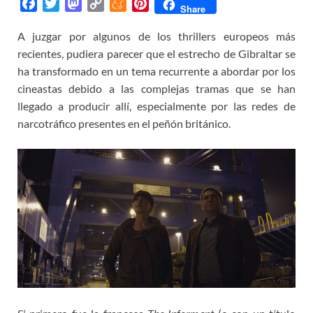
F
T
M
C
M
P
Share
a
w
a
o
e
i
A juzgar por algunos de los thrillers europeos más
c
i
s
p
n
n
recientes, pudiera parecer que el estrecho de Gibraltar se
e
t
t
y
e
t
b
t
o
L
a
e
ha transformado en un tema recurrente a abordar por los
o
e
d
i
m
r
cineastas debido a las complejas tramas que se han
o
r
o
n
e
e
llegado a producir allí, especialmente por las redes de
k
n
k
s
narcotráfico presentes en el peñón británico.
t