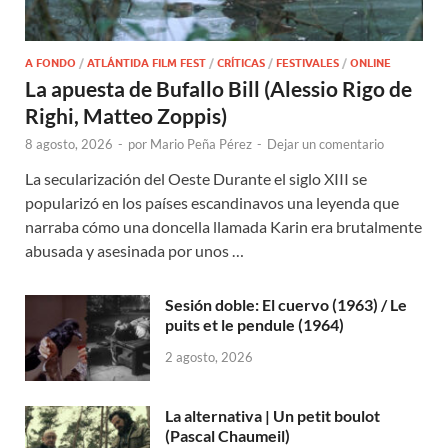
A FONDO
/
ATLÁNTIDA FILM FEST
/
CRÍTICAS
/
FESTIVALES
/
ONLINE
La apuesta de Bufallo Bill (Alessio Rigo de
Righi, Matteo Zoppis)
8 agosto, 2026
-
por
Mario Peña Pérez
-
Dejar un comentario
La secularización del Oeste Durante el siglo XIII se
popularizó en los países escandinavos una leyenda que
narraba cómo una doncella llamada Karin era brutalmente
abusada y asesinada por unos …
Sesión doble: El cuervo (1963) / Le
puits et le pendule (1964)
2 agosto, 2026
La alternativa | Un petit boulot
(Pascal Chaumeil)