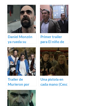
Daniel Monzón
Primer trailer
ya rueda su
para El niño de
nuevo trabajo, el
Daniel Monzón
thriller El niño
Trailer de
Una pistola en
Murieron por
cada mano (Cesc
encima de sus
Gay)
posibilidades