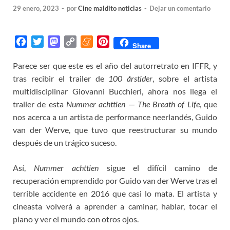
29 enero, 2023
-
por
Cine maldito noticias
-
Dejar un comentario
F
T
M
C
M
P
Share
a
w
a
o
e
i
Parece ser que este es el año del autorretrato en IFFR, y
c
i
s
p
n
n
tras recibir el trailer de
e
t
t
y
e
100 årstider
t
, sobre el artista
b
t
o
L
a
e
multidisciplinar Giovanni Bucchieri, ahora nos llega el
o
e
d
i
m
r
trailer de esta
Nummer achttien
—
The Breath of Life
, que
o
r
o
n
e
e
nos acerca a un artista de performance neerlandés, Guido
k
n
k
s
van der Werve, que tuvo que reestructurar su mundo
t
después de un trágico suceso.
Así,
Nummer achttien
sigue el difícil camino de
recuperación emprendido por Guido van der Werve tras el
terrible accidente en 2016 que casi lo mata. El artista y
cineasta volverá a aprender a caminar, hablar, tocar el
piano y ver el mundo con otros ojos.