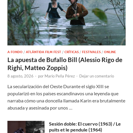
A FONDO
/
ATLÁNTIDA FILM FEST
/
CRÍTICAS
/
FESTIVALES
/
ONLINE
La apuesta de Bufallo Bill (Alessio Rigo de
Righi, Matteo Zoppis)
8 agosto, 2026
-
por
Mario Peña Pérez
-
Dejar un comentario
La secularización del Oeste Durante el siglo XIII se
popularizó en los países escandinavos una leyenda que
narraba cómo una doncella llamada Karin era brutalmente
abusada y asesinada por unos …
Sesión doble: El cuervo (1963) / Le
puits et le pendule (1964)