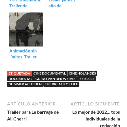
Trailer de
año del
History’s Future
descubrimiento
de Luis López
Carrasco
Animación sin
límites. Trailer
para Archipel
ETIQUETADA
CINE DOCUMENTAL
CINE HOLANDÉS
DOCUMENTAL
GUIDO VAN DER WERVE
IFFR 2023
NUMMER ACHTTIEN
THE BREATH OF LIFE
ARTÍCULO ANTERIOR
ARTÍCULO SIGUIENTE
Trailer para Le barrage de
Lo mejor de 2022… tops
Ali Cherri
individuales de la
redacción