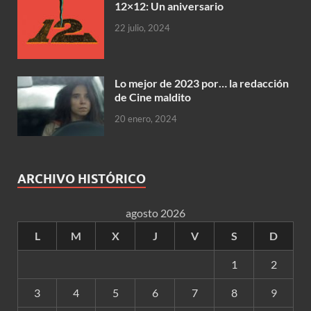
12×12: Un aniversario
22 julio, 2024
Lo mejor de 2023 por… la redacción
de Cine maldito
20 enero, 2024
ARCHIVO HISTÓRICO
agosto 2026
L
M
X
J
V
S
D
1
2
3
4
5
6
7
8
9