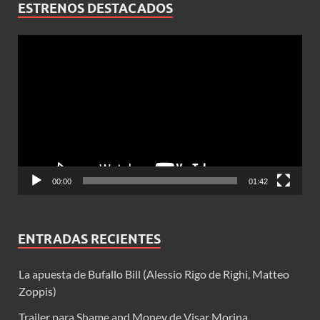
ESTRENOS DESTACADOS
Reproductor
de
vídeo
00:00
01:42
ENTRADAS RECIENTES
La apuesta de Bufallo Bill (Alessio Rigo de Righi, Matteo
Zoppis)
Trailer para Shame and Money de Visar Morina