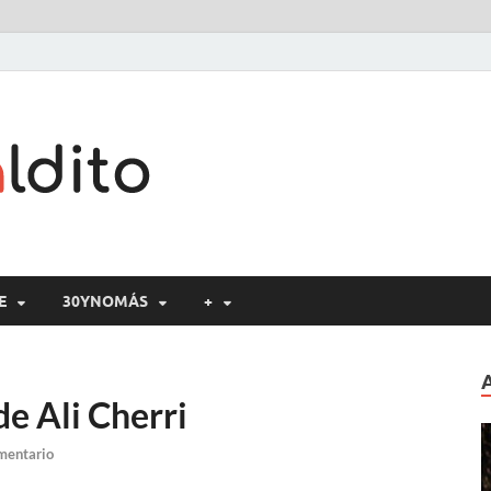
Cine maldito
E
30YNOMÁS
+
de Ali Cherri
mentario