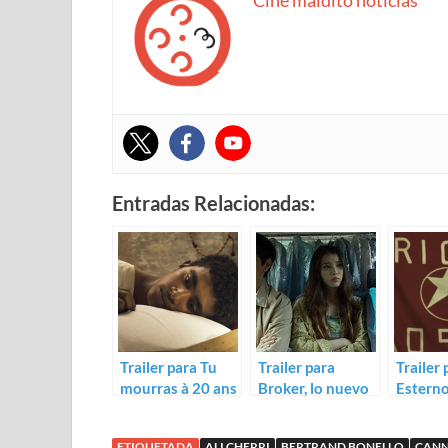
Cine maldito noticias
Entradas Relacionadas:
Trailer para Tu
Trailer para
Trailer 
mourras à 20 ans
Broker, lo nuevo
Esterno
de Hirokazu
Marco B
Koreeda
ETIQUETADA
ALI CHERRI
BERTRAND BONELLO
CANN