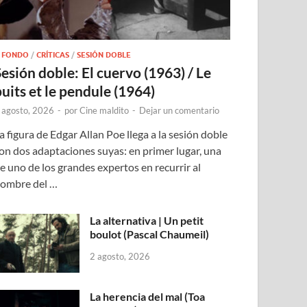
 FONDO
/
CRÍTICAS
/
SESIÓN DOBLE
Sesión doble: El cuervo (1963) / Le
puits et le pendule (1964)
 agosto, 2026
-
por
Cine maldito
-
Dejar un comentario
a figura de Edgar Allan Poe llega a la sesión doble
on dos adaptaciones suyas: en primer lugar, una
e uno de los grandes expertos en recurrir al
ombre del …
La alternativa | Un petit
boulot (Pascal Chaumeil)
2 agosto, 2026
La herencia del mal (Toa