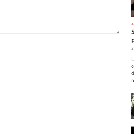
A
2
L
c
d
n