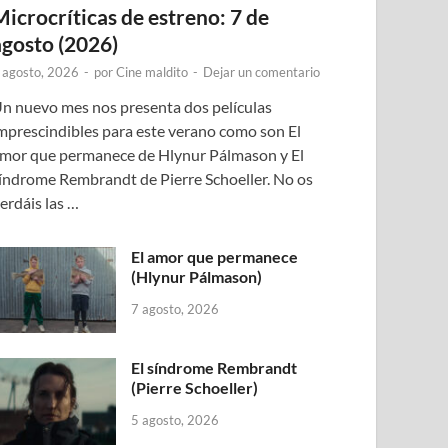
Microcríticas de estreno: 7 de
agosto (2026)
 agosto, 2026
-
por
Cine maldito
-
Dejar un comentario
n nuevo mes nos presenta dos películas
mprescindibles para este verano como son El
mor que permanece de Hlynur Pálmason y El
índrome Rembrandt de Pierre Schoeller. No os
erdáis las …
El amor que permanece
(Hlynur Pálmason)
7 agosto, 2026
El síndrome Rembrandt
(Pierre Schoeller)
5 agosto, 2026