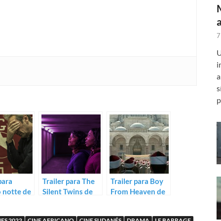
7
U
i
a
s
p
para
Trailer para The
Trailer para Boy
 notte de
Silent Twins de
From Heaven de
ellocchio
Agnieszka
Tarik Saleh
Smoczynska
ES 2022
CINE AFRICANO
CINE SUDANÉS
DRAMA
LE BARRAGE