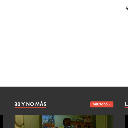
30 Y NO MÁS
L
VER TODO