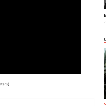
E
7
entero)
A