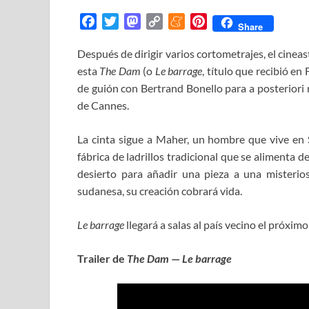
F
T
M
C
M
P
Share
a
w
a
o
e
i
Después de dirigir varios cortometrajes, el cineas
c
i
s
p
n
n
esta
e
The Dam
t
t
(o
Le barrage
y
e
, título que recibió e
t
b
t
o
L
a
e
de guión con Bertrand Bonello para a posteriori 
o
e
d
i
m
r
de Cannes.
o
r
o
n
e
e
k
n
k
s
La cinta sigue a Maher, un hombre que vive en
t
fábrica de ladrillos tradicional que se alimenta de
desierto para añadir una pieza a una misterio
sudanesa, su creación cobrará vida.
Le barrage
llegará a salas al país vecino el próxim
Trailer de
The Dam
—
Le barrage