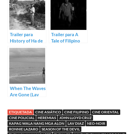
Trailer para
Trailer para A
History of Ha de
Tale of Filipino
Lav Diaz
Violence de Lav
Diaz
When The Waves
Are Gone (Lav
Diaz)
ETIQUETADA
CINE ASIÁTICO
CINE FILIPINO
CINE ORIENTAL
CINE POLICIAL
HEREMIAS
JOHN LLOYD CRUZ
KAPAG WALA NANG MGA ALON
LAV DIAZ
NEO-NOIR
RONNIE LAZARO
SEASON OF THE DEVIL