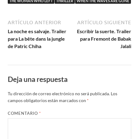
THE WOMAN WHO LEFT
THRILLER
WHEN THE WAVES ARE GONE
ARTÍCULO ANTERIOR
ARTÍCULO SIGUIENTE
La noche es salvaje. Trailer
Escribir la suerte. Trailer
para La bête dans la jungle
para Fremont de Babak
de Patric Chiha
Jalali
Deja una respuesta
Tu dirección de correo electrónico no será publicada.
Los
campos obligatorios están marcados con
*
COMENTARIO
*