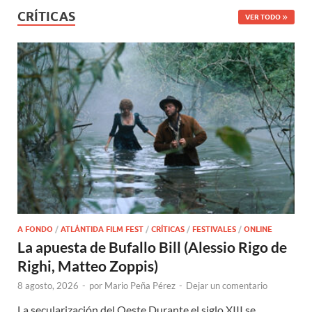
CRÍTICAS
VER TODO
A FONDO
/
ATLÁNTIDA FILM FEST
/
CRÍTICAS
/
FESTIVALES
/
ONLINE
La apuesta de Bufallo Bill (Alessio Rigo de
Righi, Matteo Zoppis)
8 agosto, 2026
-
por
Mario Peña Pérez
-
Dejar un comentario
La secularización del Oeste Durante el siglo XIII se