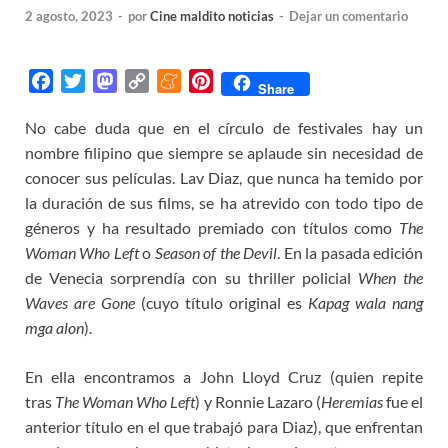
2 agosto, 2023
-
por
Cine maldito noticias
-
Dejar un comentario
F
T
M
C
M
P
Share
a
w
a
o
e
i
No cabe duda que en el círculo de festivales hay un
c
i
s
p
n
n
nombre filipino que siempre se aplaude sin necesidad de
e
t
t
y
e
t
b
t
o
L
a
e
conocer sus películas. Lav Diaz, que nunca ha temido por
o
e
d
i
m
r
la duración de sus films, se ha atrevido con todo tipo de
o
r
o
n
e
e
géneros y ha resultado premiado con títulos como
The
k
n
k
s
Woman Who Left
o
Season of the Devil
. En la pasada edición
t
de Venecia sorprendía con su thriller policial
When the
Waves are Gone
(cuyo título original es
Kapag wala nang
mga alon
).
En ella encontramos a John Lloyd Cruz (quien repite
tras
The Woman Who Left
) y Ronnie Lazaro (
Heremias
fue el
anterior título en el que trabajó para Diaz), que enfrentan