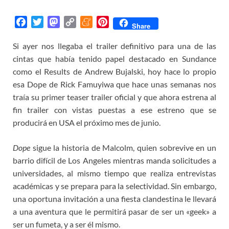
F
T
M
C
M
P
Share
a
w
a
o
e
i
Si ayer nos llegaba el trailer definitivo para una de las
c
i
s
p
n
n
cintas que había tenido papel destacado en Sundance
e
t
t
y
e
t
b
t
o
L
a
e
como el Results de Andrew Bujalski, hoy hace lo propio
o
e
d
i
m
r
esa Dope de Rick Famuyiwa que hace unas semanas nos
o
r
o
n
e
e
traía su primer teaser trailer oficial y que ahora estrena al
k
n
k
s
fin trailer con vistas puestas a ese estreno que se
t
producirá en USA el próximo mes de junio.
Dope
sigue la historia de Malcolm, quien sobrevive en un
barrio difícil de Los Angeles mientras manda solicitudes a
universidades, al mismo tiempo que realiza entrevistas
académicas y se prepara para la selectividad. Sin embargo,
una oportuna invitación a una fiesta clandestina le llevará
a una aventura que le permitirá pasar de ser un «geek» a
ser un fumeta, y a ser él mismo.