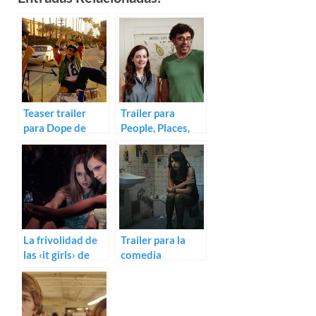
Teaser trailer
Trailer para
para Dope de
People, Places,
Rick Famuyiwa
Things
La frivolidad de
Trailer para la
las ‹it girls› de
comedia
Sofia Coppola.
Appropriate
Teaser de The
Behavior
Bling Ring