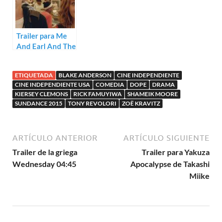
Trailer para Me
And Earl And The
Dying Girl
ETIQUETADA
BLAKE ANDERSON
CINE INDEPENDIENTE
CINE INDEPENDIENTE USA
COMEDIA
DOPE
DRAMA
KIERSEY CLEMONS
RICK FAMUYIWA
SHAMEIK MOORE
SUNDANCE 2015
TONY REVOLORI
ZOË KRAVITZ
ARTÍCULO ANTERIOR
ARTÍCULO SIGUIENTE
Trailer de la griega
Trailer para Yakuza
Wednesday 04:45
Apocalypse de Takashi
Miike