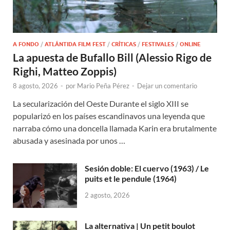
A FONDO
/
ATLÁNTIDA FILM FEST
/
CRÍTICAS
/
FESTIVALES
/
ONLINE
La apuesta de Bufallo Bill (Alessio Rigo de
Righi, Matteo Zoppis)
8 agosto, 2026
-
por
Mario Peña Pérez
-
Dejar un comentario
La secularización del Oeste Durante el siglo XIII se
popularizó en los países escandinavos una leyenda que
narraba cómo una doncella llamada Karin era brutalmente
abusada y asesinada por unos …
Sesión doble: El cuervo (1963) / Le
puits et le pendule (1964)
2 agosto, 2026
La alternativa | Un petit boulot