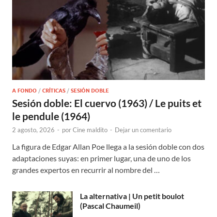
A FONDO
/
CRÍTICAS
/
SESIÓN DOBLE
Sesión doble: El cuervo (1963) / Le puits et
le pendule (1964)
2 agosto, 2026
-
por
Cine maldito
-
Dejar un comentario
La figura de Edgar Allan Poe llega a la sesión doble con dos
adaptaciones suyas: en primer lugar, una de uno de los
grandes expertos en recurrir al nombre del …
La alternativa | Un petit boulot
(Pascal Chaumeil)