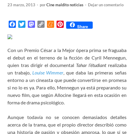
23 marzo, 2013
-
por
Cine maldito noticias
-
Dejar un comentario
F
T
M
C
M
P
Share
a
w
a
o
e
i
c
i
s
p
n
n
e
t
t
y
e
t
Con un Premio César a la Mejor ópera prima se fraguaba
b
t
o
L
a
e
el debut en el terreno de la ficción de Cyril Mennegun,
o
e
d
i
m
r
quien tras dirigir el documental
Tahar l’étudiant
realizaba
o
r
o
n
e
e
un trabajo,
Louise Wimmer
, que daba las primeras señas
k
n
k
s
entorno a un cineasta que puede convertirse en promesa
t
si no lo es ya. Para ello, Mennegun ya está preparando su
nuevo film, que según Allocine llegará en esta ocasión en
forma de drama psicológico.
Aunque todavía no se conocen demasiados detalles
acerca de la trama, que el propio director describió como
una historia de pasión y obsesión amorosa, lo que sí se