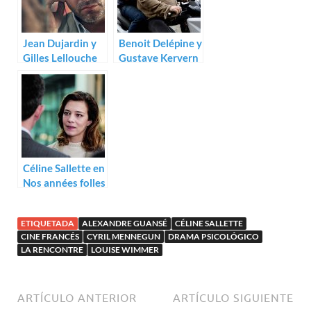
Jean Dujardin y
Benoit Delépine y
Gilles Lellouche
Gustave Kervern
para el polar galo
ruedan Saint-
La French
Amour
Céline Sallette en
Nos années folles
de André Téchiné
ETIQUETADA
ALEXANDRE GUANSÉ
CÉLINE SALLETTE
CINE FRANCÉS
CYRIL MENNEGUN
DRAMA PSICOLÓGICO
LA RENCONTRE
LOUISE WIMMER
ARTÍCULO ANTERIOR
ARTÍCULO SIGUIENTE