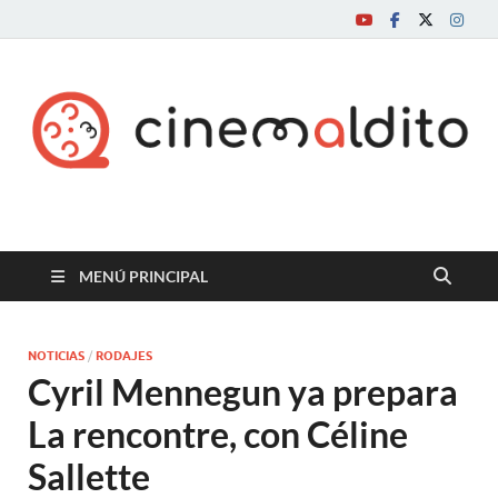
Cine maldito
MENÚ PRINCIPAL
NOTICIAS
/
RODAJES
Cyril Mennegun ya prepara
La rencontre, con Céline
Sallette