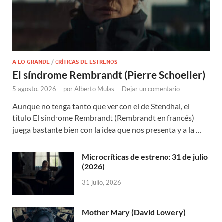
A LO GRANDE
/
CRÍTICAS DE ESTRENOS
El síndrome Rembrandt (Pierre Schoeller)
5 agosto, 2026
-
por
Alberto Mulas
-
Dejar un comentario
Aunque no tenga tanto que ver con el de Stendhal, el
título El síndrome Rembrandt (Rembrandt en francés)
juega bastante bien con la idea que nos presenta y a la …
Microcríticas de estreno: 31 de julio
(2026)
31 julio, 2026
Mother Mary (David Lowery)