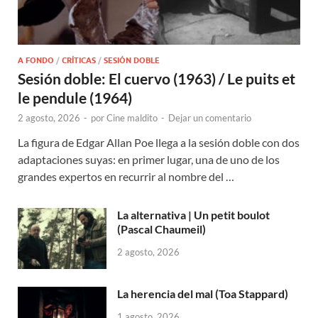
A FONDO
/
CRÍTICAS
/
SESIÓN DOBLE
Sesión doble: El cuervo (1963) / Le puits et
le pendule (1964)
2 agosto, 2026
-
por
Cine maldito
-
Dejar un comentario
La figura de Edgar Allan Poe llega a la sesión doble con dos
adaptaciones suyas: en primer lugar, una de uno de los
grandes expertos en recurrir al nombre del …
La alternativa | Un petit boulot
(Pascal Chaumeil)
2 agosto, 2026
La herencia del mal (Toa Stappard)
1 agosto, 2026