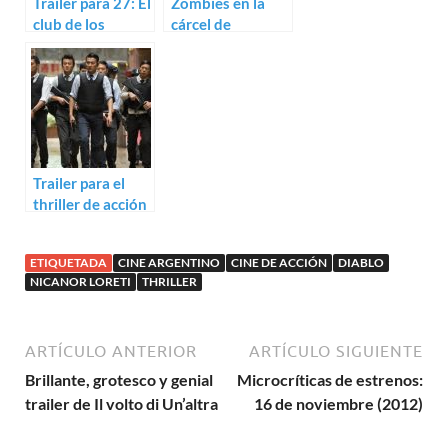
Trailer para 27: El
Zombies en la
club de los
cárcel de
malditos de
mujeres: Nicanor
Nicanor Loreti
Loreti y Pablo
Parés preparan
Ultra / Tumba
Trailer para el
thriller de acción
Firestorm, con
Andy Lau
ETIQUETADA
CINE ARGENTINO
CINE DE ACCIÓN
DIABLO
NICANOR LORETI
THRILLER
ARTÍCULO ANTERIOR
ARTÍCULO SIGUIENTE
Brillante, grotesco y genial
Microcríticas de estrenos:
trailer de Il volto di Un’altra
16 de noviembre (2012)