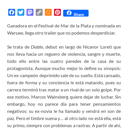
F
T
M
C
M
P
Share
a
w
a
o
e
i
Ganadora en el Festival de Mar de la Plata y nominada en
c
i
s
p
n
n
Warsaw, llega otro trailer que no podemos desperdiciar.
e
t
t
y
e
t
b
t
o
L
a
e
o
e
d
i
m
r
Se trata de
Diablo
, debut en largo de Nicanor Loreti que
o
r
o
n
e
e
nos lleva hacía un reguero de violencia, sangre y muerte,
k
n
k
s
todo ello entre las cuatro paredes de la casa de su
t
protagonista. Aunque mucho mejor lo define su sinopsis:
Un ex-campeón deprimido sale de su sueño. Está cansado,
fuera de forma y su conciencia le está matando, pues su
carrera terminó tras matar a un rival de un solo golpe. Por
ese motivo, Marcos Wainsberg quiere dejar de luchar. Sin
embargo, hoy no parece día para tener pensamientos
negativos: su ex-novia le ha llamado y vendrá en son de
paz. Pero el timbre suena y… al otro lado no está ella, está
su primo, siempre con problemas a rastras. A partir de ahí,