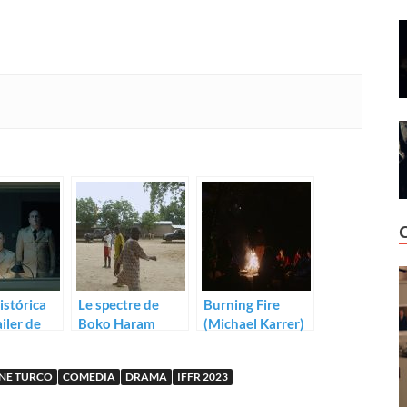
istórica
Le spectre de
Burning Fire
ailer de
Boko Haram
(Michael Karrer)
(Cyrielle
ncement
Raingou)
INE TURCO
COMEDIA
DRAMA
IFFR 2023