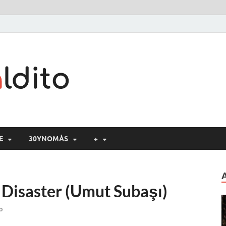
Cine maldito
E
30YNOMÁS
+
t Disaster (Umut Subaşı)
o