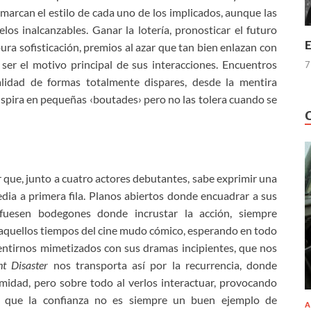
rcan el estilo de cada uno de los implicados, aunque las
os inalcanzables. Ganar la lotería, pronosticar el futuro
E
ura sofisticación, premios al azar que tan bien enlazan con
ser el motivo principal de sus interacciones. Encuentros
7
alidad de formas totalmente dispares, desde la mentira
inspira en pequeñas ‹boutades› pero no las tolera cuando se
r que, junto a cuatro actores debutantes, sabe exprimir una
edia a primera fila. Planos abiertos donde encuadrar a sus
fuesen bodegones donde incrustar la acción, siempre
aquellos tiempos del cine mudo cómico, esperando en todo
entirnos mimetizados con sus dramas incipientes, que nos
ht Disaster
nos transporta así por la recurrencia, donde
midad, pero sobre todo al verlos interactuar, provocando
an que la confianza no es siempre un buen ejemplo de
A