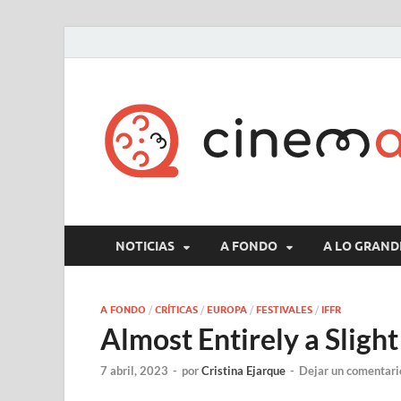
NOTICIAS
A FONDO
A LO GRAND
A FONDO
/
CRÍTICAS
/
EUROPA
/
FESTIVALES
/
IFFR
Almost Entirely a Sligh
7 abril, 2023
-
por
Cristina Ejarque
-
Dejar un comentari