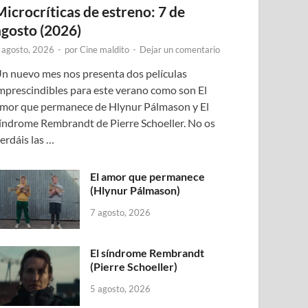
Microcríticas de estreno: 7 de
agosto (2026)
 agosto, 2026
-
por
Cine maldito
-
Dejar un comentario
n nuevo mes nos presenta dos películas
mprescindibles para este verano como son El
mor que permanece de Hlynur Pálmason y El
índrome Rembrandt de Pierre Schoeller. No os
erdáis las …
El amor que permanece
(Hlynur Pálmason)
7 agosto, 2026
El síndrome Rembrandt
(Pierre Schoeller)
5 agosto, 2026