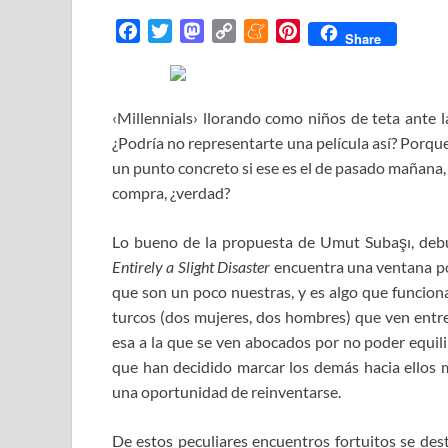
F
T
M
C
M
P
Share
a
w
a
o
e
i
c
i
s
p
n
n
e
t
t
y
e
t
‹Millennials› llorando como niños de teta ante l
b
t
o
L
a
e
¿Podría no representarte una película así? Porque
o
e
d
i
m
r
un punto concreto si ese es el de pasado mañana, 
o
r
o
n
e
e
compra, ¿verdad?
k
n
k
s
t
Lo bueno de la propuesta de Umut Subaşı, debu
Entirely a Slight Disaster
encuentra una ventana por
que son un poco nuestras, y es algo que funciona.
turcos (dos mujeres, dos hombres) que ven entre
esa a la que se ven abocados por no poder equili
que han decidido marcar los demás hacia ellos
una oportunidad de reinventarse.
De estos peculiares encuentros fortuitos se dest