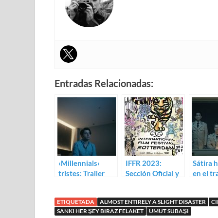
Entradas Relacionadas:
‹Millennials›
IFFR 2023:
Sátira h
tristes: Trailer
Sección Oficial y
en el tr
para Almost
paralelas
The
Entirely a Slight
Annou
ETIQUETADA
ALMOST ENTIRELY A SLIGHT DISASTER
C
Disaster de Umut
SANKI HER ŞEY BIRAZ FELAKET
UMUT SUBAŞI
Subasi