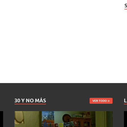
30 Y NO MÁS
L
VER TODO