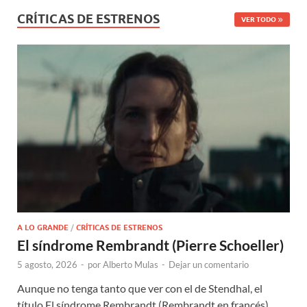
CRÍTICAS DE ESTRENOS
VER TODO
A LO GRANDE
/
CRÍTICAS DE ESTRENOS
El síndrome Rembrandt (Pierre Schoeller)
5 agosto, 2026
-
por
Alberto Mulas
-
Dejar un comentario
Aunque no tenga tanto que ver con el de Stendhal, el
título El síndrome Rembrandt (Rembrandt en francés)