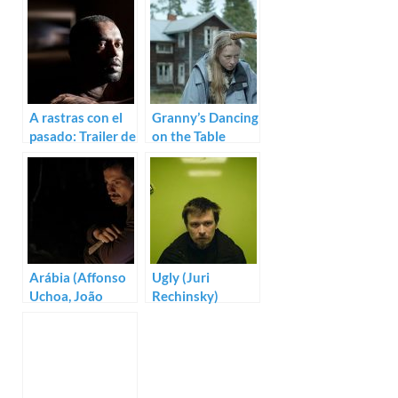
A rastras con el
Granny’s Dancing
pasado: Trailer de
on the Table
A Yellow Bird
(Ami-Ro Sköld)
Arábia (Affonso
Ugly (Juri
Uchoa, João
Rechinsky)
Dumans)