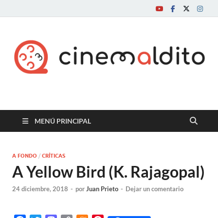
Cine maldito
MENÚ PRINCIPAL
A FONDO
/
CRÍTICAS
A Yellow Bird (K. Rajagopal)
24 diciembre, 2018
-
por
Juan Prieto
-
Dejar un comentario