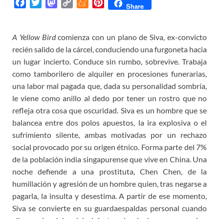
F
T
M
C
M
P
Share
a
w
a
o
e
i
c
i
s
p
n
n
A Yellow Bird
comienza con un plano de Siva, ex-convicto
e
t
t
y
e
t
recién salido de la cárcel, conduciendo una furgoneta hacia
b
t
o
L
a
e
o
e
d
i
m
r
un lugar incierto. Conduce sin rumbo, sobrevive. Trabaja
o
r
o
n
e
e
como tamborilero de alquiler en procesiones funerarias,
k
n
k
s
una labor mal pagada que, dada su personalidad sombría,
t
le viene como anillo al dedo por tener un rostro que no
refleja otra cosa que oscuridad. Siva es un hombre que se
balancea entre dos polos apuestos, la ira explosiva o el
sufrimiento silente, ambas motivadas por un rechazo
social provocado por su origen étnico. Forma parte del 7%
de la población india singapurense que vive en China. Una
noche defiende a una prostituta, Chen Chen, de la
humillación y agresión de un hombre quien, tras negarse a
pagarla, la insulta y desestima. A partir de ese momento,
Siva se convierte en su guardaespaldas personal cuando