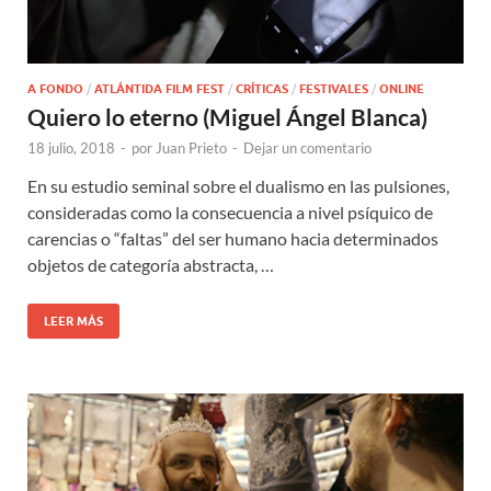
A FONDO
/
ATLÁNTIDA FILM FEST
/
CRÍTICAS
/
FESTIVALES
/
ONLINE
Quiero lo eterno (Miguel Ángel Blanca)
18 julio, 2018
-
por
Juan Prieto
-
Dejar un comentario
En su estudio seminal sobre el dualismo en las pulsiones,
consideradas como la consecuencia a nivel psíquico de
carencias o “faltas” del ser humano hacia determinados
objetos de categoría abstracta, …
LEER MÁS