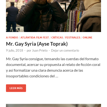
A FONDO
/
ATLÁNTIDA FILM FEST
/
CRÍTICAS
/
FESTIVALES
/
ONLINE
Mr. Gay Syria (Ayse Toprak)
9 julio, 2018
-
por
Juan Prieto
-
Dejar un comentario
Mr. Gay Syria consigue, tensando las cuerdas del formato
documental, acercar su propuesta al relato de ficción coral
y así formalizar una clara denuncia acerca de las
insoportables condiciones del …
LEER MÁS