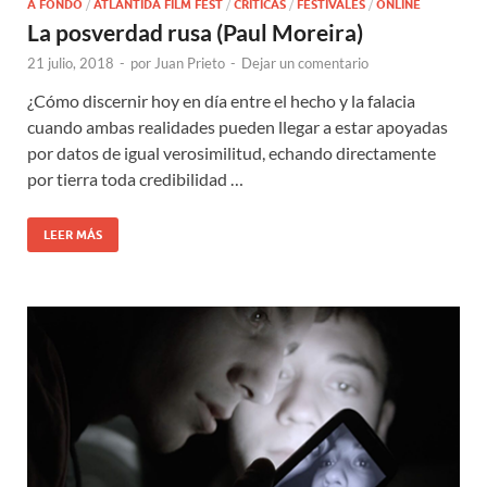
A FONDO
/
ATLÁNTIDA FILM FEST
/
CRÍTICAS
/
FESTIVALES
/
ONLINE
La posverdad rusa (Paul Moreira)
21 julio, 2018
-
por
Juan Prieto
-
Dejar un comentario
¿Cómo discernir hoy en día entre el hecho y la falacia
cuando ambas realidades pueden llegar a estar apoyadas
por datos de igual verosimilitud, echando directamente
por tierra toda credibilidad …
LEER MÁS