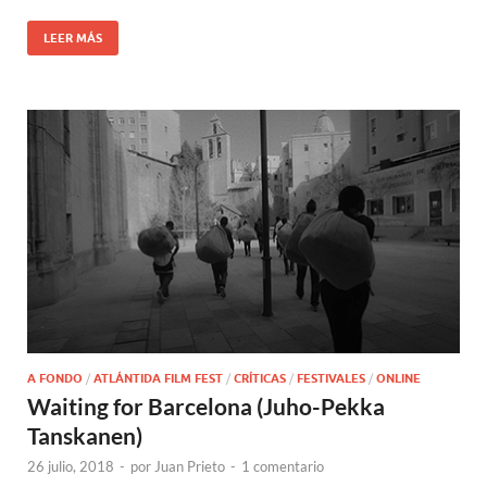
LEER MÁS
A FONDO
/
ATLÁNTIDA FILM FEST
/
CRÍTICAS
/
FESTIVALES
/
ONLINE
Waiting for Barcelona (Juho-Pekka
Tanskanen)
26 julio, 2018
-
por
Juan Prieto
-
1 comentario