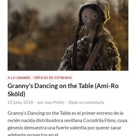
A LO GRANDE
/
CRÍTICAS DE ESTRENOS
Granny’s Dancing on the Table (Ami-Ro
Sköld)
22 junio, 2018
-
por
Juan Prieto
-
Dejar un comentario
Granny’s Dancing on the Table es el primer estreno de la
recién nacida distribuidora sevillana Cocodrila Films, cuya
génesis demuestra una fuerte valentía por querer sacar
adelante proyectos en el …