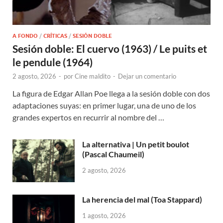
A FONDO
/
CRÍTICAS
/
SESIÓN DOBLE
Sesión doble: El cuervo (1963) / Le puits et
le pendule (1964)
2 agosto, 2026
-
por
Cine maldito
-
Dejar un comentario
La figura de Edgar Allan Poe llega a la sesión doble con dos
adaptaciones suyas: en primer lugar, una de uno de los
grandes expertos en recurrir al nombre del …
La alternativa | Un petit boulot
(Pascal Chaumeil)
2 agosto, 2026
La herencia del mal (Toa Stappard)
1 agosto, 2026