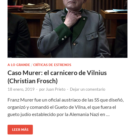
A LO GRANDE
/
CRÍTICAS DE ESTRENOS
Caso Murer: el carnicero de Vilnius
(Christian Frosch)
18 enero, 2019
-
por
Juan Prieto
-
Dejar un comentario
Franz Murer fue un oficial austríaco de las SS que diseñó,
organizó y comandó el Gueto de Vilna, el que fuera el
gueto judío establecido por la Alemania Nazi en …
LEER MÁS