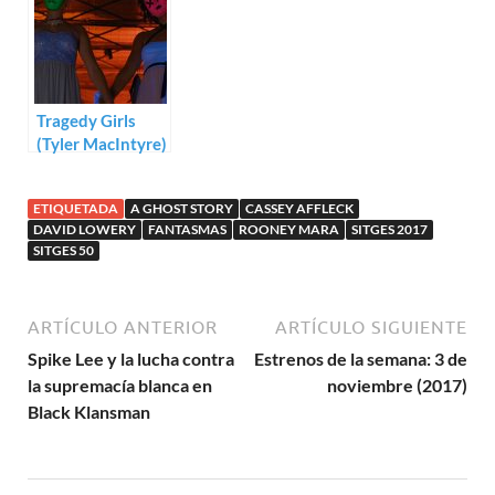
Tragedy Girls
(Tyler MacIntyre)
ETIQUETADA
A GHOST STORY
CASSEY AFFLECK
DAVID LOWERY
FANTASMAS
ROONEY MARA
SITGES 2017
SITGES 50
ARTÍCULO ANTERIOR
ARTÍCULO SIGUIENTE
Spike Lee y la lucha contra
Estrenos de la semana: 3 de
la supremacía blanca en
noviembre (2017)
Black Klansman