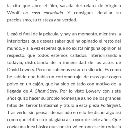
la cita que abre el film, sacada del relato de Virginia
Woolf
La casa encantada.
Y consigues detallar su
preciosismo, su tristeza y su verdad.
Llegó el final de la película, y hay un momento, mientras la
interiorizas, que deseas saber qué ha opinado el resto del
mundo, y a la vez esperas que no exista ninguna opinión al
respecto, que todos estemos callados, interiorizándola
todavía, disfrutando de la inmensidad de los actos de
David Lowery. Pero no sabemos estar en silencio. Es como
he sabido que había un cortometraje, de esos que cogen
polvo en un cajón, que ha sido editado con motivo de la
llegada de
A Ghost Story
. Por lo visto Lowery con siete
años quiso hacer su propio homenaje a uno de los grandes
hitos del terror fantasmal y tituló a esta pieza
Poltergeist
.
Tras verlo, sin pensar demasiado en ello he dicho algo así
como que el director plagiaba a su «yo» de siete años. Que
cogía una idea básica que construyó entonces e introducía