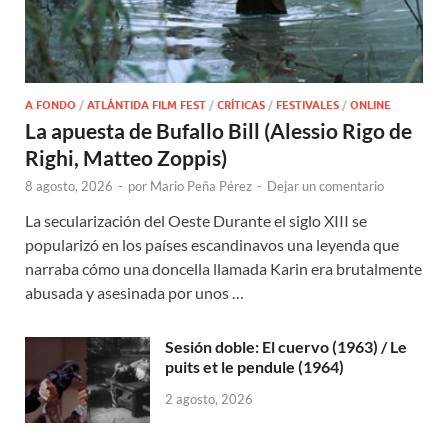
A FONDO
/
ATLÁNTIDA FILM FEST
/
CRÍTICAS
/
FESTIVALES
/
ONLINE
La apuesta de Bufallo Bill (Alessio Rigo de
Righi, Matteo Zoppis)
8 agosto, 2026
-
por
Mario Peña Pérez
-
Dejar un comentario
La secularización del Oeste Durante el siglo XIII se
popularizó en los países escandinavos una leyenda que
narraba cómo una doncella llamada Karin era brutalmente
abusada y asesinada por unos …
Sesión doble: El cuervo (1963) / Le
puits et le pendule (1964)
2 agosto, 2026