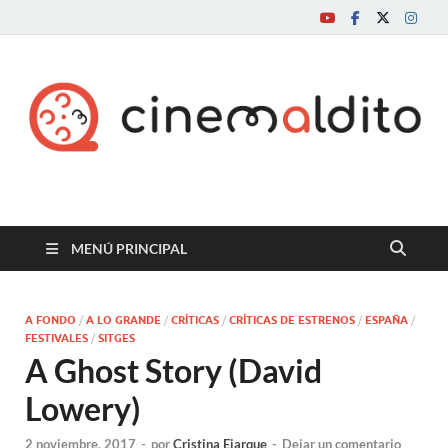
Cine maldito
MENÚ PRINCIPAL
A FONDO
/
A LO GRANDE
/
CRÍTICAS
/
CRÍTICAS DE ESTRENOS
/
ESPAÑA
/
FESTIVALES
/
SITGES
A Ghost Story (David
Lowery)
2 noviembre, 2017
-
por
Cristina Ejarque
-
Dejar un comentario