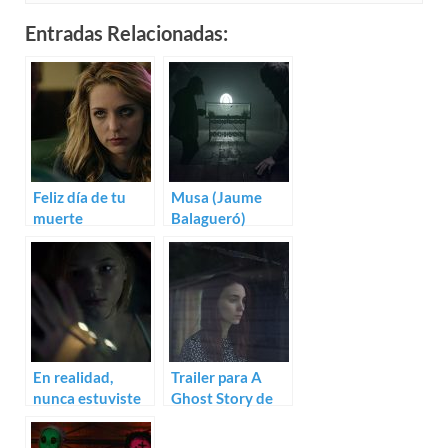
Entradas Relacionadas:
Feliz día de tu
Musa (Jaume
muerte
Balagueró)
(Christopher
Landon)
En realidad,
Trailer para A
nunca estuviste
Ghost Story de
aquí (Lynne
David Lowery
Ramsay)