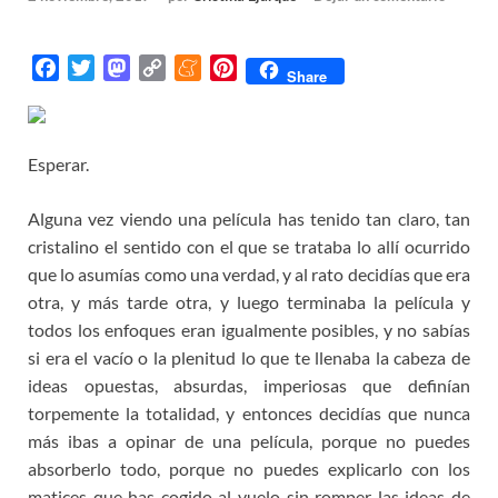
F
T
M
C
M
P
Share
a
w
a
o
e
i
c
i
s
p
n
n
e
t
t
y
e
t
Esperar.
b
t
o
L
a
e
o
e
d
i
m
r
Alguna vez viendo una película has tenido tan claro, tan
o
r
o
n
e
e
cristalino el sentido con el que se trataba lo allí ocurrido
k
n
k
s
que lo asumías como una verdad, y al rato decidías que era
t
otra, y más tarde otra, y luego terminaba la película y
todos los enfoques eran igualmente posibles, y no sabías
si era el vacío o la plenitud lo que te llenaba la cabeza de
ideas opuestas, absurdas, imperiosas que definían
torpemente la totalidad, y entonces decidías que nunca
más ibas a opinar de una película, porque no puedes
absorberlo todo, porque no puedes explicarlo con los
matices que has cogido al vuelo sin romper las ideas de