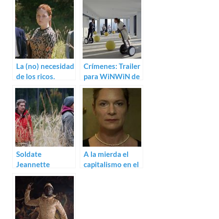
La (no) necesidad
Crímenes: Trailer
de los ricos.
para WiNWiN de
Trailer para Veni
Daniel Hoesl
Vidi Vici
Soldate
A la mierda el
Jeannette
capitalismo en el
(Daniel Hoesl)
trailer de Soldate
Jeannette