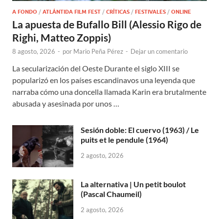
A FONDO
/
ATLÁNTIDA FILM FEST
/
CRÍTICAS
/
FESTIVALES
/
ONLINE
La apuesta de Bufallo Bill (Alessio Rigo de
Righi, Matteo Zoppis)
8 agosto, 2026
-
por
Mario Peña Pérez
-
Dejar un comentario
La secularización del Oeste Durante el siglo XIII se
popularizó en los países escandinavos una leyenda que
narraba cómo una doncella llamada Karin era brutalmente
abusada y asesinada por unos …
Sesión doble: El cuervo (1963) / Le
puits et le pendule (1964)
2 agosto, 2026
La alternativa | Un petit boulot
(Pascal Chaumeil)
2 agosto, 2026