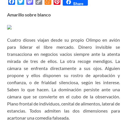
F
T
M
C
M
P
Share
a
w
a
o
e
i
Amarillo sobre blanco
c
i
s
p
n
n
e
t
t
y
e
t
b
t
o
L
a
e
o
e
d
i
m
r
Cuatro dioses viajan desde su propio Olimpo en avión
o
r
o
n
e
e
para liderar el libre mercado. Dinero invisible se
k
n
k
s
transacciona en negocios vacíos siempre ante la atenta
t
mirada de tres de ellos. La otra recoge mendigos. La
cámara se enfrenta directamente a sus ojos. Alguien
propone y ellos disponen su rostro de aprobación y
confianza, o de frialdad silenciosa, según les interese.
Saben lo que hacen. La dominación persiste ante una
cámara que se convierte en el cubo de la observación.
Plano frontal de individuos, cenital de alimentos, lateral de
estancias. Todos admiten las dos dimensiones para
acartonar una comedia falseada.