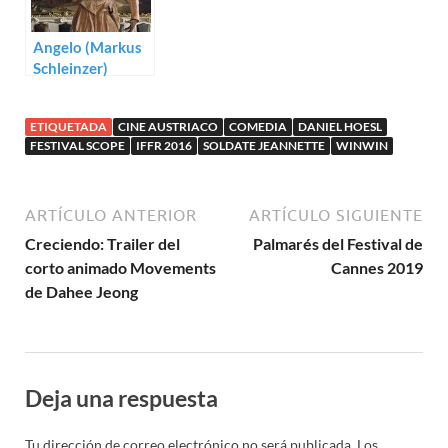
Angelo (Markus
Schleinzer)
ETIQUETADA
CINE AUSTRIACO
COMEDIA
DANIEL HOESL
FESTIVAL SCOPE
IFFR 2016
SOLDATE JEANNETTE
WINWIN
ARTÍCULO ANTERIOR
ARTÍCULO SIGUIENTE
Creciendo: Trailer del
Palmarés del Festival de
corto animado Movements
Cannes 2019
de Dahee Jeong
Deja una respuesta
Tu dirección de correo electrónico no será publicada.
Los