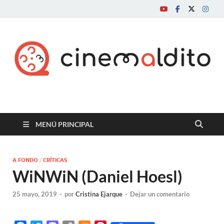
Cine maldito
MENÚ PRINCIPAL
A FONDO
/
CRÍTICAS
WiNWiN (Daniel Hoesl)
25 mayo, 2019
-
por
Cristina Ejarque
-
Dejar un comentario