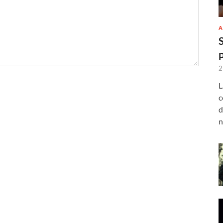
A
2
L
c
d
n