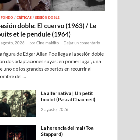
 FONDO
/
CRÍTICAS
/
SESIÓN DOBLE
Sesión doble: El cuervo (1963) / Le
puits et le pendule (1964)
 agosto, 2026
-
por
Cine maldito
-
Dejar un comentario
a figura de Edgar Allan Poe llega a la sesión doble
on dos adaptaciones suyas: en primer lugar, una
e uno de los grandes expertos en recurrir al
ombre del …
La alternativa | Un petit
boulot (Pascal Chaumeil)
2 agosto, 2026
La herencia del mal (Toa
Stappard)