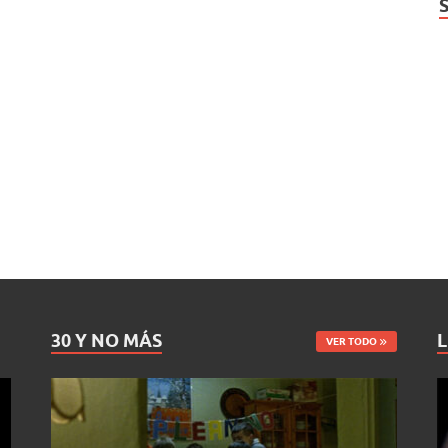
30 Y NO MÁS
L
VER TODO