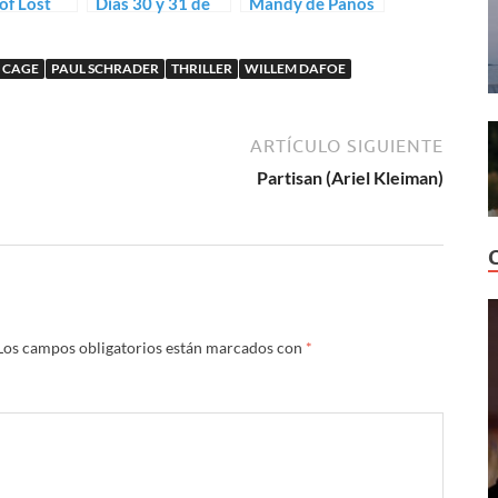
of Lost
Días 30 y 31 de
Mandy de Panos
 con
agosto
Cosmatos
 Lie Kaas
 CAGE
PAUL SCHRADER
THRILLER
WILLEM DAFOE
ARTÍCULO SIGUIENTE
Partisan (Ariel Kleiman)
Los campos obligatorios están marcados con
*