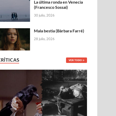
La última ronda en Venecia
(Francesco Sossai)
30 julio, 2026
Mala bestia (Bàrbara Farré)
28 julio, 2026
CRÍTICAS
VER TODO