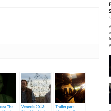
5
A
e
f
p
para The
Venecia 2013:
Trailer para