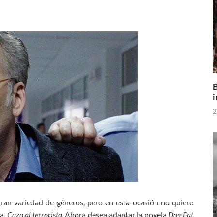
B
i
2
ran variedad de géneros, pero en esta ocasión no quiere
la,
Caza al terrorista
. Ahora desea adaptar la novela
Dog Eat