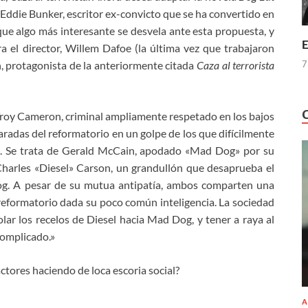
ddie Bunker, escritor ex-convicto que se ha convertido en
 que algo más interesante se desvela ante esta propuesta, y
E
a el director, Willem Dafoe (la última vez que trabajaron
7
n, protagonista de la anteriormente citada
Caza al terrorista
.«Troy Cameron, criminal ampliamente respetado en los bajos
radas del reformatorio en un golpe de los que difícilmente
en. Se trata de Gerald McCain, apodado «Mad Dog» por su
Ch
arles «Diesel» Carson, un grandullón que desaprueba el
og. A pesar de su mutua antipatía, ambos comparten una
l reformatorio dada su poco común inteligencia. La sociedad
rolar los recelos de Diesel hacia Mad Dog, y tener a raya al
omplicado.»
ctores haciendo de loca escoria social?
A