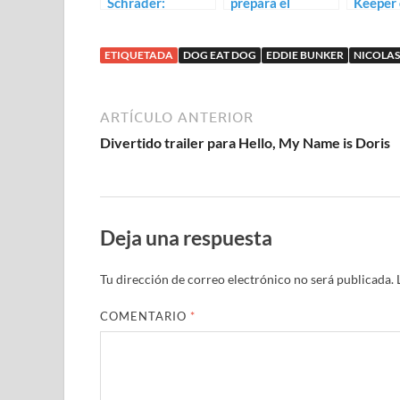
Schrader:
prepara el
Keeper 
desfasado trailer
western Nine
Causes,
para Dog Eat Dog
Men from Now
Nikolaj
ETIQUETADA
DOG EAT DOG
EDDIE BUNKER
NICOLAS
con Ethan Hawke
ARTÍCULO ANTERIOR
Divertido trailer para Hello, My Name is Doris
Deja una respuesta
Tu dirección de correo electrónico no será publicada.
COMENTARIO
*