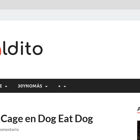
Cine maldito
E
30YNOMÁS
+
 Cage en Dog Eat Dog
comentario