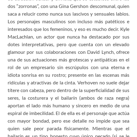
dos “zorronas”, con una Gina Gershon descomunal, quien
saca a relucir como nunca sus lascivos y sensuales labios.
Los personajes masculinos son incluso más patéticos e
interesados que los femeninos, y eso es mucho decir. Kyle
MacLachlan, un actor que nunca ha destacado por sus
dotes interpretativas, pero que cuenta con un elevado
glamour por sus colaboraciones con David Lynch, ofrece
una de sus actuaciones más grotescas y antipáticas en el
rol de un empresario sin escrúpulos con una eterna e
idiota sonrisa en su rostro; presente en las escenas más
ridículas y atractivas de la cinta. Verhoven no suele dejar
títere con cabeza, pero dentro de la superficialidad de sus
seres, la costurera y el bailarín (ambos de raza negra)
aportan el lado más humano y sincero en medio de una
espiral de imbecilidad. El de ella es el personaje que actúa
con mayor bondad, pero ese detalle no impide que sea
quien sale peor parada físicamente. Mientras que el
bailarín es un tipo honesto cuyo único pecado (si se le