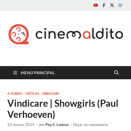
Cine maldito
MENÚ PRINCIPAL
A FONDO
/
CRÍTICAS
/
VINDICARE
Vindicare | Showgirls (Paul
Verhoeven)
23 marzo, 2014
-
por
Pep S. Ledoux
-
Dejar un comentario