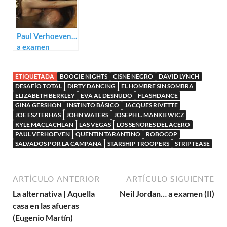
Paul Verhoeven…
a examen
ETIQUETADA
BOOGIE NIGHTS
CISNE NEGRO
DAVID LYNCH
DESAFÍO TOTAL
DIRTY DANCING
EL HOMBRE SIN SOMBRA
ELIZABETH BERKLEY
EVA AL DESNUDO
FLASHDANCE
GINA GERSHON
INSTINTO BÁSICO
JACQUES RIVETTE
JOE ESZTERHAS
JOHN WATERS
JOSEPH L. MANKIEWICZ
KYLE MACLACHLAN
LAS VEGAS
LOS SEÑORES DEL ACERO
PAUL VERHOEVEN
QUENTIN TARANTINO
ROBOCOP
SALVADOS POR LA CAMPANA
STARSHIP TROOPERS
STRIPTEASE
ARTÍCULO ANTERIOR
ARTÍCULO SIGUIENTE
La alternativa | Aquella
Neil Jordan… a examen (II)
casa en las afueras
(Eugenio Martín)