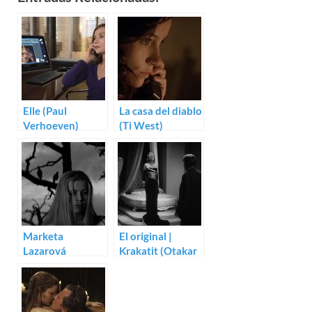
Elle (Paul
La casa del diablo
Verhoeven)
(Ti West)
Marketa
El original |
Lazarová
Krakatit (Otakar
(Frantisek Vlácil)
Vávra)