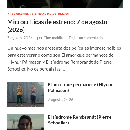
A LO GRANDE
/
CRÍTICAS DE ESTRENOS
Microcríticas de estreno: 7 de agosto
(2026)
7 agosto, 2026
-
por
Cine maldito
-
Dejar un comentario
Un nuevo mes nos presenta dos películas imprescindibles
para este verano como son El amor que permanece de
Hlynur Pálmason y El síndrome Rembrandt de Pierre
Schoeller. No os perdáis las …
El amor que permanece (Hlynur
Pálmason)
7 agosto, 2026
El síndrome Rembrandt (Pierre
Schoeller)