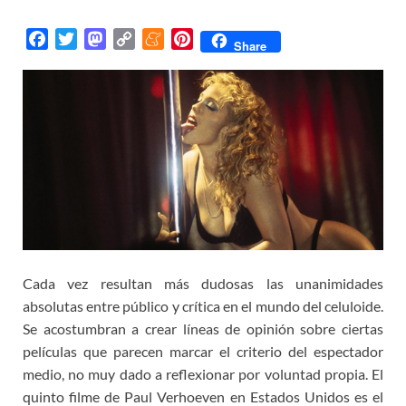
F
T
M
C
M
P
Share
a
w
a
o
e
i
c
i
s
p
n
n
e
t
t
y
e
t
b
t
o
L
a
e
o
e
d
i
m
r
o
r
o
n
e
e
k
n
k
s
t
Cada vez resultan más dudosas las unanimidades
absolutas entre público y crítica en el mundo del celuloide.
Se acostumbran a crear líneas de opinión sobre ciertas
películas que parecen marcar el criterio del espectador
medio, no muy dado a reflexionar por voluntad propia. El
quinto filme de Paul Verhoeven en Estados Unidos es el