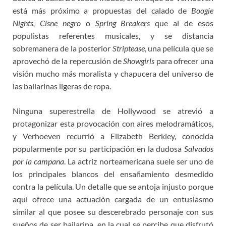
está más próximo a propuestas del calado de
Boogie
Nights,
Cisne negro
o
Spring Breakers
que al de esos
populistas referentes musicales, y se distancia
sobremanera de la posterior
Striptease
, una película que se
aprovechó de la repercusión de
Showgirls
para ofrecer una
visión mucho más moralista y chapucera del universo de
las bailarinas ligeras de ropa.
Ninguna superestrella de Hollywood se atrevió a
protagonizar esta provocación con aires melodramáticos,
y Verhoeven recurrió a Elizabeth Berkley, conocida
popularmente por su participación en la dudosa
Salvados
por la campana
. La actriz norteamericana suele ser uno de
los principales blancos del ensañamiento desmedido
contra la película. Un detalle que se antoja injusto porque
aquí ofrece una actuación cargada de un entusiasmo
similar al que posee su descerebrado personaje con sus
sueños de ser bailarina, en la cual se percibe que disfrutó