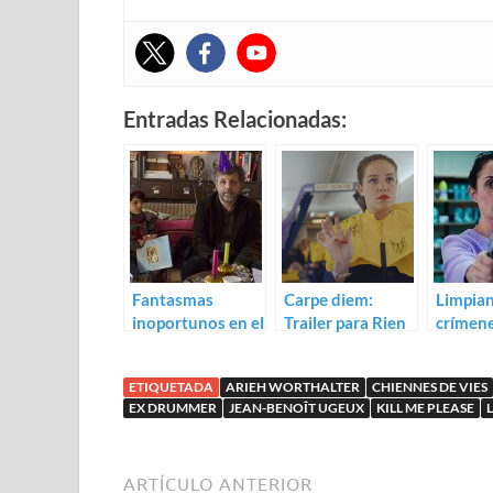
Entradas Relacionadas:
Fantasmas
Carpe diem:
Limpia
inoportunos en el
Trailer para Rien
crímen
trailer de Les
à foutre
laborale
âmes de papier
para L’
ETIQUETADA
ARIEH WORTHALTER
CHIENNES DE VIES
du moi
EX DRUMMER
JEAN-BENOÎT UGEUX
KILL ME PLEASE
ARTÍCULO ANTERIOR