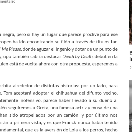
omentario
negra, pero si hay un lugar que parece proclive para ese
ropeo ha ido encontrando su filón a través de títulos tan
l Me Please
, donde aguzar el ingenio y dotar de un punto de
B
e grupo también cabría destacar
Death by Death
, debut en la
i
uien está de vuelta ahora con otra propuesta, esperemos a
2
 orbita alrededor de distintas historias: por un lado, para
e, Tom aceptará adoptar el chihuahua del difunto vecino,
ntemente inofensivo, parece haber llevado a su dueño al
bién seguiremos a Greta, una famosa actriz y musa de una
han sido atropellados por un camión; y por último nos
rán a primera vista, y es que Franck nunca había tenido
ndamental, que es la aversión de Lola a los perros, hecho