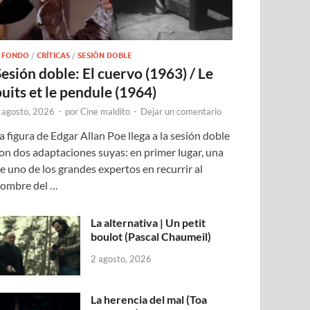
 FONDO
/
CRÍTICAS
/
SESIÓN DOBLE
Sesión doble: El cuervo (1963) / Le
puits et le pendule (1964)
 agosto, 2026
-
por
Cine maldito
-
Dejar un comentario
a figura de Edgar Allan Poe llega a la sesión doble
on dos adaptaciones suyas: en primer lugar, una
e uno de los grandes expertos en recurrir al
ombre del …
La alternativa | Un petit
boulot (Pascal Chaumeil)
2 agosto, 2026
La herencia del mal (Toa