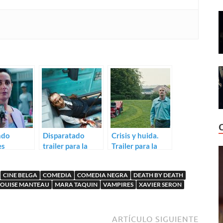
ndo
Disparatado
Crisis y huida.
es
trailer para la
Trailer para la
s: Trailer
comedia negra
comedia belga
employée
Holy Shit!
Ailleurs si j’y suis
CINE BELGA
COMEDIA
COMEDIA NEGRA
DEATH BY DEATH
s
LOUISE MANTEAU
MARA TAQUIN
VAMPIRES
XAVIER SERON
ARTÍCULO SIGUIENTE