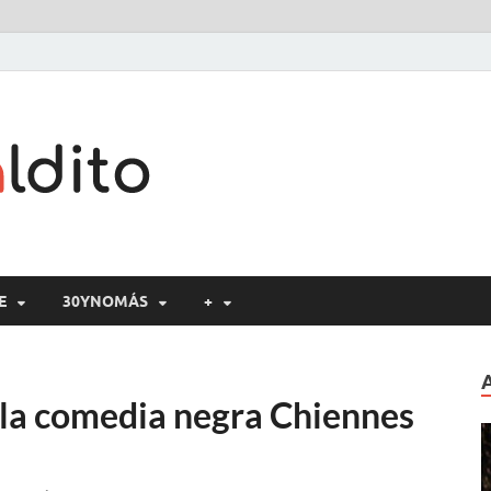
Cine maldito
E
30YNOMÁS
+
a la comedia negra Chiennes