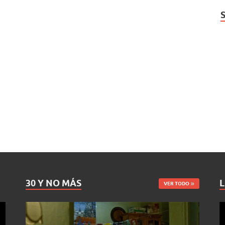
30 Y NO MÁS
L
VER TODO