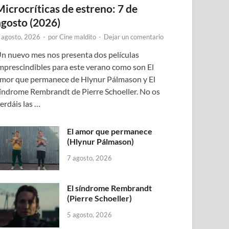
Microcríticas de estreno: 7 de
agosto (2026)
 agosto, 2026
-
por
Cine maldito
-
Dejar un comentario
n nuevo mes nos presenta dos películas
mprescindibles para este verano como son El
mor que permanece de Hlynur Pálmason y El
índrome Rembrandt de Pierre Schoeller. No os
erdáis las …
El amor que permanece
(Hlynur Pálmason)
7 agosto, 2026
El síndrome Rembrandt
(Pierre Schoeller)
5 agosto, 2026