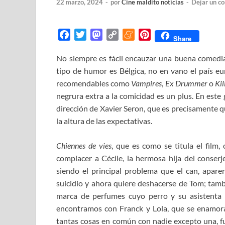
22 marzo, 2024
-
por
Cine maldito noticias
-
Dejar un c
F
T
M
C
M
P
Share
a
w
a
o
e
i
No siempre es fácil encauzar una buena comedia 
c
i
s
p
n
n
tipo de humor es Bélgica, no en vano el país eu
e
t
t
y
e
t
b
t
o
L
a
e
recomendables como
Vampires
,
Ex Drummer
o
Kil
o
e
d
i
m
r
negrura extra a la comicidad es un plus. En est
o
r
o
n
e
e
dirección de Xavier Seron, que es precisamente q
k
n
k
s
la altura de las expectativas.
t
Chiennes de vies
, que es como se titula el film,
complacer a Cécile, la hermosa hija del conserj
siendo el principal problema que el can, apare
suicidio y ahora quiere deshacerse de Tom; tam
marca de perfumes cuyo perro y su asistenta 
encontramos con Franck y Lola, que se enamora
tantas cosas en común con nadie excepto una, fu