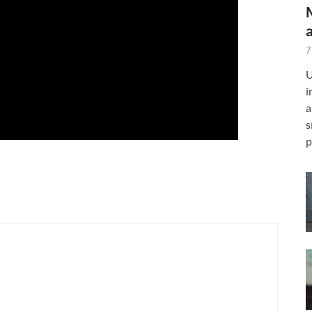
7
U
i
a
s
p