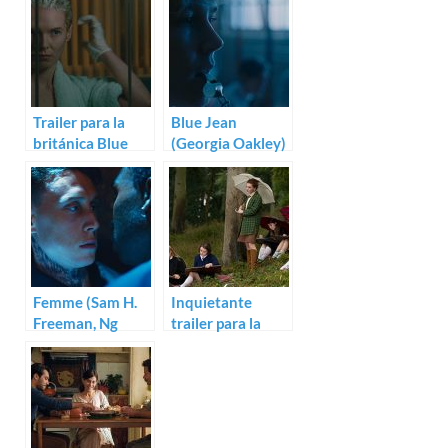
Trailer para la
Blue Jean
británica Blue
(Georgia Oakley)
Jean
Femme (Sam H.
Inquietante
Freeman, Ng
trailer para la
Choon Ping)
británica The
Falling