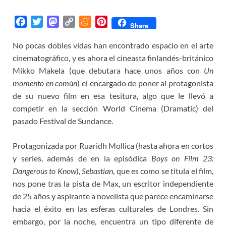
F
T
M
C
M
P
Share
a
w
a
o
e
i
No pocas dobles vidas han encontrado espacio en el arte
c
i
s
p
n
n
cinematográfico, y es ahora el cineasta finlandés-británico
e
t
t
y
e
t
b
t
o
L
a
e
Mikko Makela (que debutara hace unos años con
Un
o
e
d
i
m
r
momento en común
) el encargado de poner al protagonista
o
r
o
n
e
e
de su nuevo film en esa tesitura, algo que le llevó a
k
n
k
s
competir en la sección World Cinema (Dramatic) del
t
pasado Festival de Sundance.
Protagonizada por Ruaridh Mollica (hasta ahora en cortos
y series, además de en la episódica
Boys on Film 23:
Dangerous to Know
),
Sebastian
, que es como se titula el film,
nos pone tras la pista de Max, un escritor independiente
de 25 años y aspirante a novelista que parece encaminarse
hacia el éxito en las esferas culturales de Londres. Sin
embargo, por la noche, encuentra un tipo diferente de