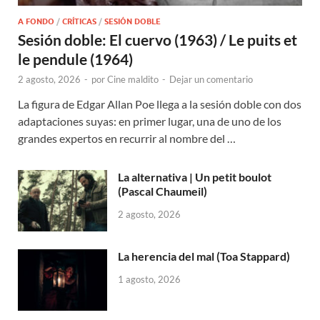
A FONDO
/
CRÍTICAS
/
SESIÓN DOBLE
Sesión doble: El cuervo (1963) / Le puits et
le pendule (1964)
2 agosto, 2026
-
por
Cine maldito
-
Dejar un comentario
La figura de Edgar Allan Poe llega a la sesión doble con dos
adaptaciones suyas: en primer lugar, una de uno de los
grandes expertos en recurrir al nombre del …
La alternativa | Un petit boulot
(Pascal Chaumeil)
2 agosto, 2026
La herencia del mal (Toa Stappard)
1 agosto, 2026