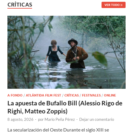
CRÍTICAS
VER TODO
A FONDO
/
ATLÁNTIDA FILM FEST
/
CRÍTICAS
/
FESTIVALES
/
ONLINE
La apuesta de Bufallo Bill (Alessio Rigo de
Righi, Matteo Zoppis)
8 agosto, 2026
-
por
Mario Peña Pérez
-
Dejar un comentario
La secularización del Oeste Durante el siglo XIII se