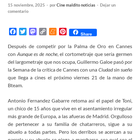
15 noviembre, 2025
-
por
Cine maldito noticias
-
Dejar un
comentario
F
T
M
C
M
P
Share
a
w
a
o
e
i
Después de competir por la Palma de Oro en Cannes
c
i
s
p
n
n
con
e
Aunque es de noche
t
t
y
e
, el cortometraje que sería germen
t
b
t
o
L
a
e
del largometraje que nos ocupa, Guillermo Galoe pasó por
o
e
d
i
m
r
la Semana de la crítica de Cannes con una
Ciudad sin sueño
o
r
o
n
e
e
que llega a cines el próximo viernes 21 de la mano de
k
n
k
s
Bteam.
t
Antonio Fernandez Gabarre retoma así el papel de Toni,
un chico de 15 años que vive en el asentamiento irregular
más grande de Europa, a las afueras de Madrid. Orgulloso
de pertenecer a su familia de chatarreros, sigue a su
abuelo a todas partes. Pero los derribos se acercan a su
parcela y su abuelo se niega a marcharse, sea cual sea el