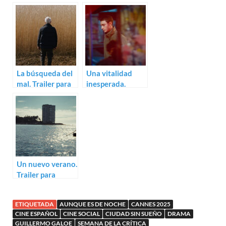
Gravedigger’s
leyendas gitanas.
Wife
Trailer para
Aunque es de
noche
La búsqueda del
Una vitalidad
mal. Trailer para
inesperada.
Reedland
Trailer para Nino
Un nuevo verano.
Trailer para
Romería de Carla
Simón
ETIQUETADA
AUNQUE ES DE NOCHE
CANNES 2025
CINE ESPAÑOL
CINE SOCIAL
CIUDAD SIN SUEÑO
DRAMA
GUILLERMO GALOE
SEMANA DE LA CRÍTICA