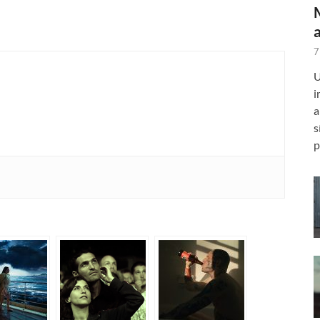
7
U
i
a
s
p