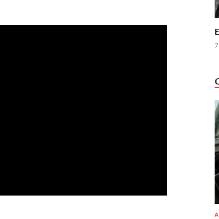
E
7
A