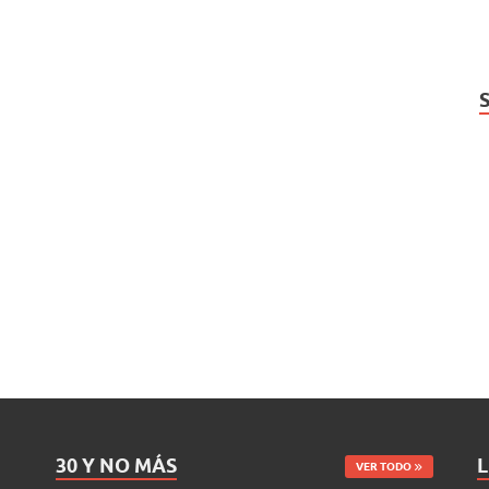
30 Y NO MÁS
L
VER TODO