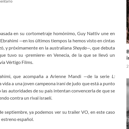
entario
 basada en su cortometraje homónimo, Guy Nattiv une en
ir-Ebrahimi —en los últimos tiempos la hemos visto en cintas
zó, y próximamente en la australiana
Shayda
—, que debuta
B
ue tuvo su ‹premiere› en Venecia, de la que se llevó un
i
vía Vértigo Films.
2
rahimi, que acompaña a Arienne Mandi —de la serie
L:
 da vida a una joven campeona
iraní de judo que está a punto
o las autoridades de su país intentan convencerla de que se
ndo contra un rival israelí.
de septiembre, ya podemos ver su trailer VO, en este caso
 estreno español.