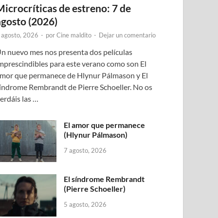
Microcríticas de estreno: 7 de
agosto (2026)
 agosto, 2026
-
por
Cine maldito
-
Dejar un comentario
n nuevo mes nos presenta dos películas
mprescindibles para este verano como son El
mor que permanece de Hlynur Pálmason y El
índrome Rembrandt de Pierre Schoeller. No os
erdáis las …
El amor que permanece
(Hlynur Pálmason)
7 agosto, 2026
El síndrome Rembrandt
(Pierre Schoeller)
5 agosto, 2026