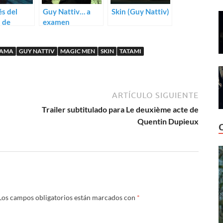
s del
Guy Nattiv… a
Skin (Guy Nattiv)
l de
examen
a 2023
AMA
GUY NATTIV
MAGIC MEN
SKIN
TATAMI
ARTÍCULO SIGUIENTE
Trailer subtitulado para Le deuxième acte de
Quentin Dupieux
Los campos obligatorios están marcados con
*