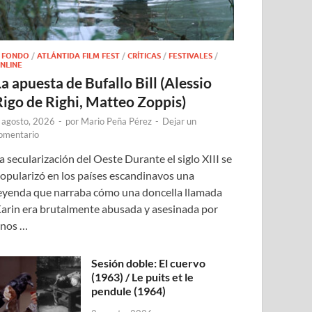
 FONDO
/
ATLÁNTIDA FILM FEST
/
CRÍTICAS
/
FESTIVALES
/
NLINE
a apuesta de Bufallo Bill (Alessio
Rigo de Righi, Matteo Zoppis)
 agosto, 2026
-
por
Mario Peña Pérez
-
Dejar un
omentario
a secularización del Oeste Durante el siglo XIII se
opularizó en los países escandinavos una
eyenda que narraba cómo una doncella llamada
arin era brutalmente abusada y asesinada por
nos …
Sesión doble: El cuervo
(1963) / Le puits et le
pendule (1964)