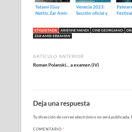
Tatami (Guy
Venecia 2023:
Palmaré
Nattiv, Zar Amir-
Sección oficial y
Festiva
Ebrahimi)
paralelas
Veneci
ETIQUETADA
ARIENNE MANDI
CINE GEORGIANO
DR
ZAR AMIR-EBRAHIMI
ARTÍCULO ANTERIOR
Roman Polanski… a examen (IV)
Deja una respuesta
Tu dirección de correo electrónico no será publicada.
COMENTARIO
*