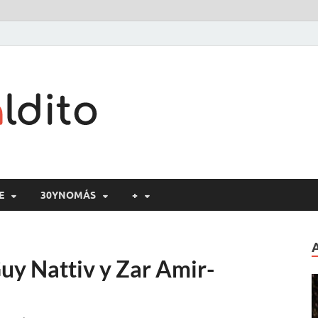
Cine maldito
E
30YNOMÁS
+
Guy Nattiv y Zar Amir-