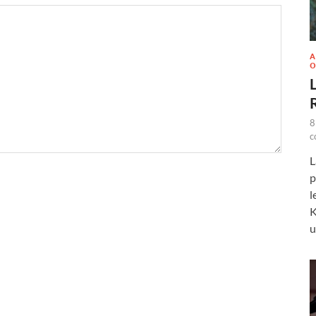
A
O
L
8
c
L
p
l
K
u