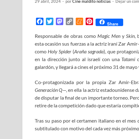
29 abril, 2024
-
por
Cine maldito noticias
-
Dejar un com
F
T
M
C
M
P
Share
a
w
a
o
e
i
Responsable de obras como
Magic Men
y
Skin
,
c
i
s
p
n
n
esta ocasión sus fuerzas a la actriz iraní Zar Am
e
t
t
y
e
t
b
t
o
L
a
e
como
Holy Spider
(
Araña sagrada
), que protagoni
o
e
d
i
m
r
en la dirección junto al israelí con una
Tatami
q
o
r
o
n
e
e
galardón, y llegará a cines el próximo 31 de mayo 
k
n
k
s
t
Co-protagonizada por la propia Zar Amir-Eb
Generación Q
—, en ella la actriz estadounidense
de disputar la final de un importante torneo. Per
retire de la competición dado que estaría compitie
Tras su paso por el certamen italiano en el mes 
subtitulado con motivo del cada vez más próximo