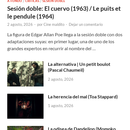
A FONDO
/
CRÍTICAS
/
SESIÓN DOBLE
Sesión doble: El cuervo (1963) / Le puits et
le pendule (1964)
2 agosto, 2026
-
por
Cine maldito
-
Dejar un comentario
La figura de Edgar Allan Poe llega a la sesión doble con dos
adaptaciones suyas: en primer lugar, una de uno de los
grandes expertos en recurrir al nombre del …
La alternativa | Un petit boulot
(Pascal Chaumeil)
2 agosto, 2026
La herencia del mal (Toa Stappard)
1 agosto, 2026
La odisea de Dandelion (Momoko