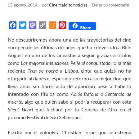
15 agosto, 2014
-
por
Cine maldito noticias
-
Dejar un comentario
F
T
M
C
M
P
Share
a
w
a
o
e
i
No descubriremos ahora una de las trayectorias del cine
c
i
s
p
n
n
europeo de las últimas décadas, que ha convertido a Bille
e
t
t
y
e
t
b
t
o
L
a
e
August en uno de los cineastas a seguir gracias a títulos
o
e
d
i
m
r
como
Las mejores intenciones
,
Pelle el conquistador
o la más
o
r
o
n
e
e
reciente
Tren de noche a Lisboa
, cinta que quizá no ha
k
n
k
s
otorgado al danés el esperado retorno a su mejor cine, que
t
lleva años sin hacer acto de aparición pese a haberlo
intentado con títulos como
Adiós Bafana
o
Sentencia de
muerte
, algo que quién sabe si podría recuperar con esta
Silent Heart
que luchará por la Concha de Oro en el
próximo Festival de San Sebastián.
Escrita por el guionista Christian Torpe, que se estrena