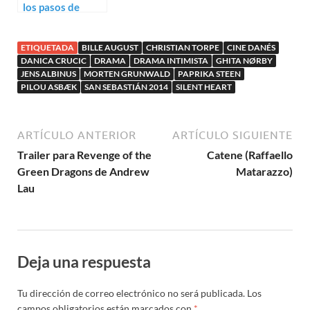
los pasos de
Karen Blixen:
Trailer de The
ETIQUETADA
BILLE AUGUST
CHRISTIAN TORPE
CINE DANÉS
Pact
DANICA CRUCIC
DRAMA
DRAMA INTIMISTA
GHITA NØRBY
JENS ALBINUS
MORTEN GRUNWALD
PAPRIKA STEEN
PILOU ASBÆK
SAN SEBASTIÁN 2014
SILENT HEART
ARTÍCULO ANTERIOR
ARTÍCULO SIGUIENTE
Trailer para Revenge of the
Catene (Raffaello
Green Dragons de Andrew
Matarazzo)
Lau
Deja una respuesta
Tu dirección de correo electrónico no será publicada.
Los
campos obligatorios están marcados con
*