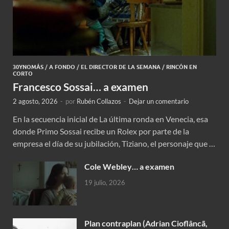
30YNOMÁS
/
A FONDO
/
EL DIRECTOR DE LA SEMANA
/
RINCÓN EN
CORTO
Francesco Sossai… a examen
2 agosto, 2026
-
por
Rubén Collazos
-
Dejar un comentario
En la secuencia inicial de La última ronda en Venecia, esa
donde Primo Sossai recibe un Rolex por parte de la
empresa el día de su jubilación, Tiziano, el personaje que …
Cole Webley… a examen
19 julio, 2026
Plan contraplan (Adrian Cioflâncã,