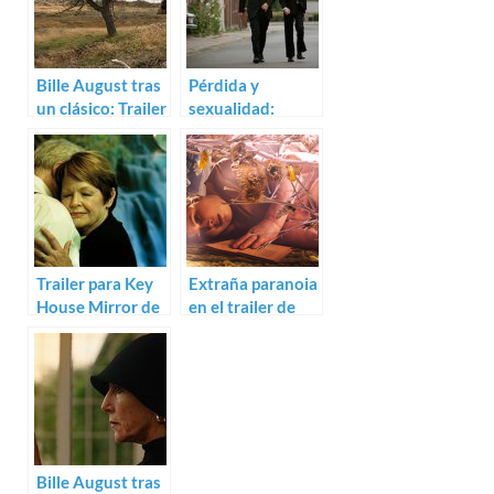
Bille August tras
Pérdida y
un clásico: Trailer
sexualidad:
de A Fortunate
Trailer para
Man
Speed Walking de
Niels Arden
Oplev
Trailer para Key
Extraña paranoia
House Mirror de
en el trailer de
Michael Noer
Harpiks
Bille August tras