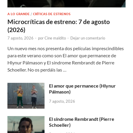
A LO GRANDE
/
CRÍTICAS DE ESTRENOS
Microcríticas de estreno: 7 de agosto
(2026)
7 agosto, 2026
-
por
Cine maldito
-
Dejar un comentario
Un nuevo mes nos presenta dos películas imprescindibles
para este verano como son El amor que permanece de
Hlynur Pálmason y El síndrome Rembrandt de Pierre
Schoeller. No os perdáis las …
El amor que permanece (Hlynur
Pálmason)
7 agosto, 2026
El síndrome Rembrandt (Pierre
Schoeller)