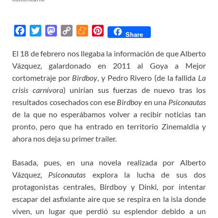
F
T
M
C
M
P
Share
a
w
a
o
e
i
El 18 de febrero nos llegaba la información de que Alberto
c
i
s
p
n
n
Vázquez, galardonado en 2011 al Goya a Mejor
e
t
t
y
e
t
b
t
o
L
a
e
cortometraje por
Birdboy
, y Pedro Rivero (de la fallida
La
o
e
d
i
m
r
crisis carnívora
) unirían sus fuerzas de nuevo tras los
o
r
o
n
e
e
resultados cosechados con ese
Birdboy
en una
Psiconautas
k
n
k
s
de la que no esperábamos volver a recibir noticias tan
t
pronto, pero que ha entrado en territorio Zinemaldia y
ahora nos deja su primer trailer.
Basada, pues, en una novela realizada por Alberto
Vázquez,
Psiconautas
explora la lucha de sus dos
protagonistas centrales, Birdboy y Dinki, por intentar
escapar del asfixiante aire que se respira en la isla donde
viven, un lugar que perdió su esplendor debido a un