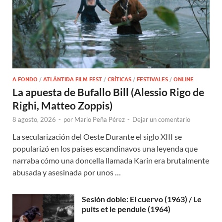
A FONDO
/
ATLÁNTIDA FILM FEST
/
CRÍTICAS
/
FESTIVALES
/
ONLINE
La apuesta de Bufallo Bill (Alessio Rigo de
Righi, Matteo Zoppis)
8 agosto, 2026
-
por
Mario Peña Pérez
-
Dejar un comentario
La secularización del Oeste Durante el siglo XIII se
popularizó en los países escandinavos una leyenda que
narraba cómo una doncella llamada Karin era brutalmente
abusada y asesinada por unos …
Sesión doble: El cuervo (1963) / Le
puits et le pendule (1964)