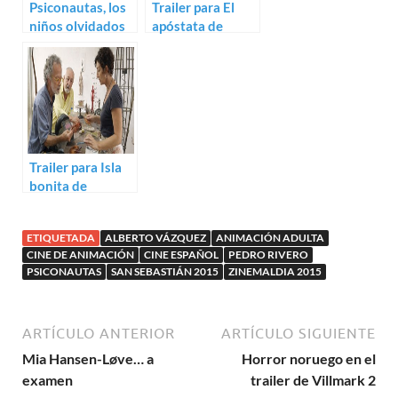
Psiconautas, los
Trailer para El
niños olvidados
apóstata de
(Pedro Rivero,
Federico Veiroj
Alberto Vázquez)
Trailer para Isla
bonita de
Fernando
Colomo
ETIQUETADA
ALBERTO VÁZQUEZ
ANIMACIÓN ADULTA
CINE DE ANIMACIÓN
CINE ESPAÑOL
PEDRO RIVERO
PSICONAUTAS
SAN SEBASTIÁN 2015
ZINEMALDIA 2015
ARTÍCULO ANTERIOR
ARTÍCULO SIGUIENTE
Mia Hansen-Løve… a
Horror noruego en el
examen
trailer de Villmark 2