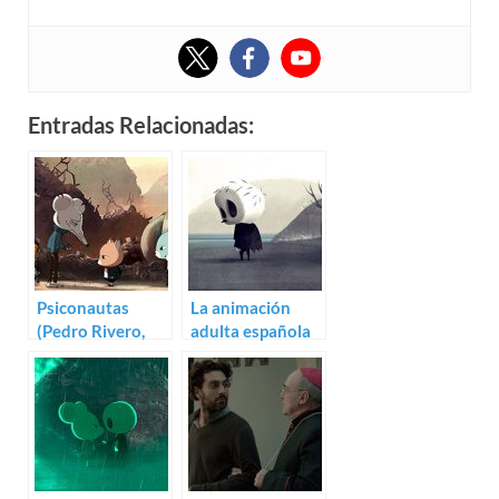
Entradas Relacionadas:
Psiconautas
La animación
(Pedro Rivero,
adulta española
Alberto Vázquez)
vuelve con
Psiconautas