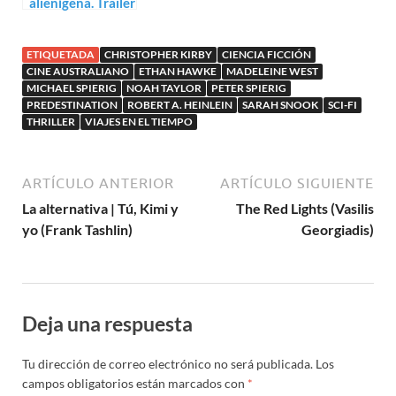
alienígena. Trailer
para Monolith
ETIQUETADA
CHRISTOPHER KIRBY
CIENCIA FICCIÓN
CINE AUSTRALIANO
ETHAN HAWKE
MADELEINE WEST
MICHAEL SPIERIG
NOAH TAYLOR
PETER SPIERIG
PREDESTINATION
ROBERT A. HEINLEIN
SARAH SNOOK
SCI-FI
THRILLER
VIAJES EN EL TIEMPO
ARTÍCULO ANTERIOR
ARTÍCULO SIGUIENTE
La alternativa | Tú, Kimi y
The Red Lights (Vasilis
yo (Frank Tashlin)
Georgiadis)
Deja una respuesta
Tu dirección de correo electrónico no será publicada.
Los
campos obligatorios están marcados con
*