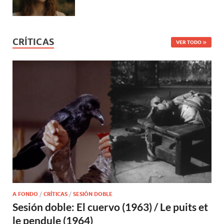
CRÍTICAS
VER TODO
A FONDO
/
CRÍTICAS
/
SESIÓN DOBLE
Sesión doble: El cuervo (1963) / Le puits et
le pendule (1964)