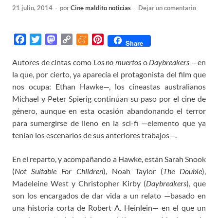
21 julio, 2014
-
por
Cine maldito noticias
-
Dejar un comentario
F
T
M
C
M
P
Share
a
w
a
o
e
i
Autores de cintas como
Los no muertos
o
Daybreakers
—en
c
i
s
p
n
n
la que, por cierto, ya aparecía el protagonista del film que
e
t
t
y
e
t
b
t
o
L
a
e
nos ocupa: Ethan Hawke—, los cineastas australianos
o
e
d
i
m
r
Michael y Peter Spierig continúan su paso por el cine de
o
r
o
n
e
e
género, aunque en esta ocasión abandonando el terror
k
n
k
s
para sumergirse de lleno en la sci-fi —elemento que ya
t
tenían los escenarios de sus anteriores trabajos—.
En el reparto, y acompañando a Hawke, están Sarah Snook
(
Not Suitable For Children
), Noah Taylor (
The Double
),
Madeleine West y Christopher Kirby (
Daybreakers
), que
son los encargados de dar vida a un relato —basado en
una historia corta de Robert A. Heinlein— en el que un