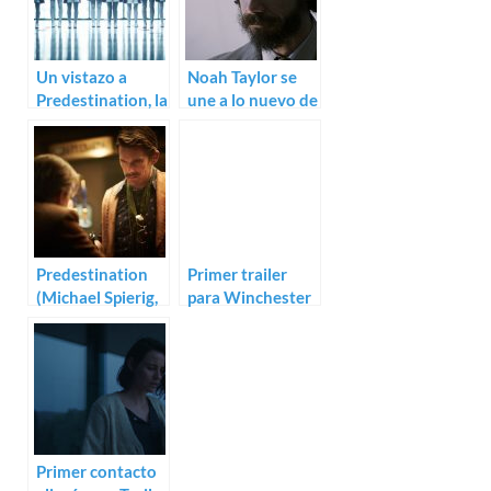
Un vistazo a
Noah Taylor se
Predestination, la
une a lo nuevo de
sci-fi de los
los Spierig,
Spierig
Predestination
Predestination
Primer trailer
(Michael Spierig,
para Winchester
Peter Spierig)
de los Spierig
Primer contacto