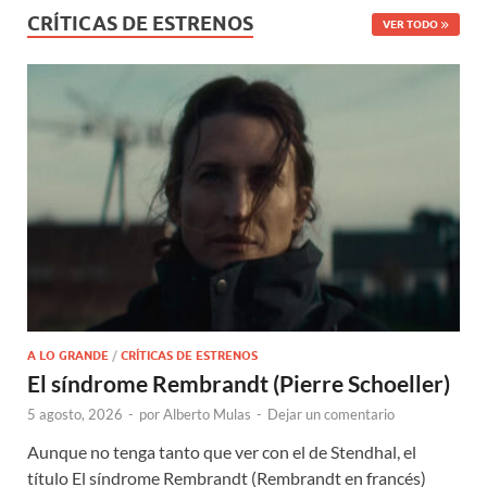
CRÍTICAS DE ESTRENOS
VER TODO
A LO GRANDE
/
CRÍTICAS DE ESTRENOS
El síndrome Rembrandt (Pierre Schoeller)
5 agosto, 2026
-
por
Alberto Mulas
-
Dejar un comentario
Aunque no tenga tanto que ver con el de Stendhal, el
título El síndrome Rembrandt (Rembrandt en francés)