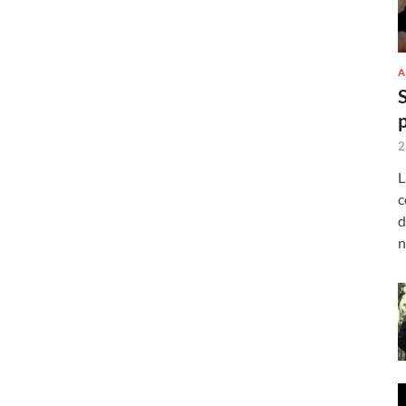
A
2
L
c
d
n