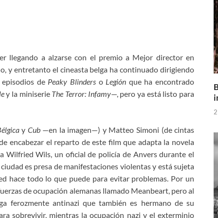
er llegando a alzarse con el premio a Mejor director en
, y entretanto el cineasta belga ha continuado dirigiendo
r episodios de
Peaky Blinders
o
Legión
que ha encontrado
B
le
y la miniserie
The Terror: Infamy
—, pero ya está listo para
i
2
élgica
y
Cub
—en la imagen—) y Matteo Simoni (de cintas
de encabezar el reparto de este film que adapta la novela
 Wilfried Wils, un oficial de policía de Anvers durante el
 ciudad es presa de manifestaciones violentas y está sujeta
ied hace todo lo que puede para evitar problemas. Por un
 fuerzas de ocupación alemanas llamado Meanbeart, pero al
ega ferozmente antinazi que también es hermano de su
ra sobrevivir, mientras la ocupación nazi y el exterminio