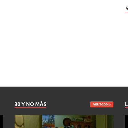
30 Y NO MÁS
L
VER TODO