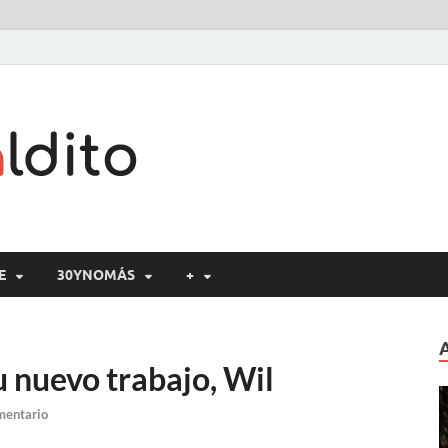
Cine maldito
E
30YNOMÁS
+
 nuevo trabajo, Wil
mentario