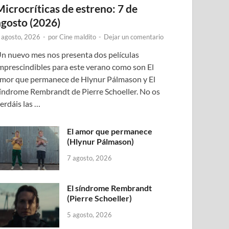
Microcríticas de estreno: 7 de
agosto (2026)
 agosto, 2026
-
por
Cine maldito
-
Dejar un comentario
n nuevo mes nos presenta dos películas
mprescindibles para este verano como son El
mor que permanece de Hlynur Pálmason y El
índrome Rembrandt de Pierre Schoeller. No os
erdáis las …
El amor que permanece
(Hlynur Pálmason)
7 agosto, 2026
El síndrome Rembrandt
(Pierre Schoeller)
5 agosto, 2026