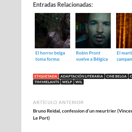
Entradas Relacionadas:
El horror belga
Robin Pront
El marti
toma forma:
vuelve a Bélgica
campa
Trailer de Cub
con Zillion
nudista:
para De
ETIQUETADA
ADAPTACIÓN LITERARIA
CINE BELGA
de Tim 
TIM MIELANTS
WELP
WIL
ARTÍCULO ANTERIOR
Bruno Reidal, confession d’un meurtrier (Vince
Le Port)