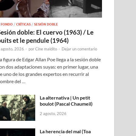
 FONDO
/
CRÍTICAS
/
SESIÓN DOBLE
Sesión doble: El cuervo (1963) / Le
puits et le pendule (1964)
 agosto, 2026
-
por
Cine maldito
-
Dejar un comentario
a figura de Edgar Allan Poe llega a la sesión doble
on dos adaptaciones suyas: en primer lugar, una
e uno de los grandes expertos en recurrir al
ombre del …
La alternativa | Un petit
boulot (Pascal Chaumeil)
2 agosto, 2026
La herencia del mal (Toa