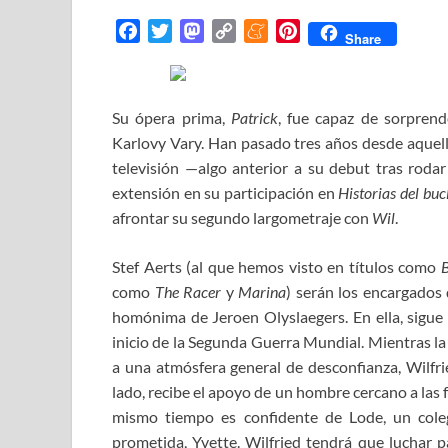
F
T
M
C
M
P
Share
a
w
a
o
e
i
c
i
s
p
n
n
e
t
t
y
e
t
Su ópera prima,
Patrick
, fue capaz de sorprend
b
t
o
L
a
e
Karlovy Vary. Han pasado tres años desde aquello
o
e
d
i
m
r
televisión —algo anterior a su debut tras roda
o
r
o
n
e
e
extensión en su participación en
Historias del buc
k
n
k
s
afrontar su segundo largometraje con
Wil
.
t
Stef Aerts (al que hemos visto en títulos como
B
como
The Racer
y
Marin
a
) serán los encargados 
homónima de Jeroen Olyslaegers. En ella, sigue a
inicio de la Segunda Guerra Mundial. Mientras la
a una atmósfera general de desconfianza, Wilfr
lado, recibe el apoyo de un hombre cercano a las
mismo tiempo es confidente de Lode, un col
prometida, Yvette. Wilfried tendrá que luchar pa