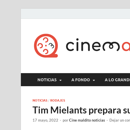
NOTICIAS
A FONDO
A LO GRAND
NOTICIAS
/
RODAJES
Tim Mielants prepara su
17 mayo, 2022
-
por
Cine maldito noticias
-
Dejar un co