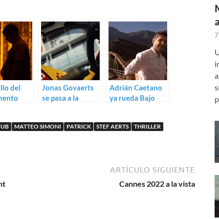
7
U
i
a
s
llo del
Jonas Govaerts
Adrián Caetano
mento
se pasa a la
ya rueda Bajo
p
 Trailer
comedia de
este sol
 Patrick
acción: Trailer de
tremendo
CUB
MATTEO SIMONI
PATRICK
STEF AERTS
THRILLER
Mielants
H4Z4RD
ARTÍCULO SIGUIENTE
nt
Cannes 2022 a la vista