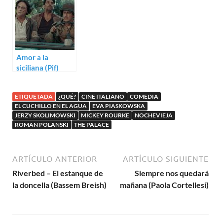
Amor a la
siciliana (Pif)
ETIQUETADA
¿QUÉ?
CINE ITALIANO
COMEDIA
EL CUCHILLO EN EL AGUA
EVA PIASKOWSKA
JERZY SKOLIMOWSKI
MICKEY ROURKE
NOCHEVIEJA
ROMAN POLANSKI
THE PALACE
ARTÍCULO ANTERIOR
ARTÍCULO SIGUIENTE
Riverbed – El estanque de
Siempre nos quedará
la doncella (Bassem Breish)
mañana (Paola Cortellesi)