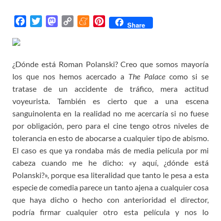
F
T
M
C
M
P
Share
a
w
a
o
e
i
c
i
s
p
n
n
e
t
t
y
e
t
¿Dónde está Roman Polanski? Creo que somos mayoría
b
t
o
L
a
e
los que nos hemos acercado a
The Palace
como si se
o
e
d
i
m
r
tratase de un accidente de tráfico, mera actitud
o
r
o
n
e
e
voyeurista. También es cierto que a una escena
k
n
k
s
sanguinolenta en la realidad no me acercaría si no fuese
t
por obligación, pero para el cine tengo otros niveles de
tolerancia en esto de abocarse a cualquier tipo de abismo.
El caso es que ya rondaba más de media película por mi
cabeza cuando me he dicho: «y aquí, ¿dónde está
Polanski?», porque esa literalidad que tanto le pesa a esta
especie de comedia parece un tanto ajena a cualquier cosa
que haya dicho o hecho con anterioridad el director,
podría firmar cualquier otro esta película y nos lo