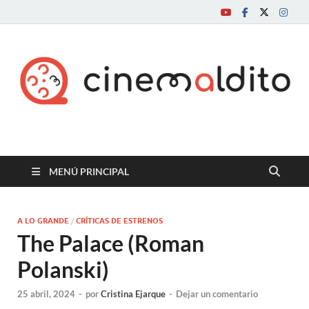
Cine maldito
MENÚ PRINCIPAL
A LO GRANDE
/
CRÍTICAS DE ESTRENOS
The Palace (Roman
Polanski)
25 abril, 2024
-
por
Cristina Ejarque
-
Dejar un comentario