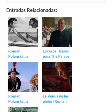
Entradas Relacionadas:
Roman
Excesos: Trailer
Polanski… a
para The Palace
examen
de Roman
Polanski
Roman
La Venus de las
Polanski… a
pieles (Roman
examen (III)
Polanski)