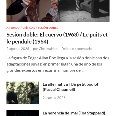
A FONDO
/
CRÍTICAS
/
SESIÓN DOBLE
Sesión doble: El cuervo (1963) / Le puits et
le pendule (1964)
2 agosto, 2026
-
por
Cine maldito
-
Dejar un comentario
La figura de Edgar Allan Poe llega a la sesión doble con dos
adaptaciones suyas: en primer lugar, una de uno de los
grandes expertos en recurrir al nombre del …
La alternativa | Un petit boulot
(Pascal Chaumeil)
2 agosto, 2026
La herencia del mal (Toa Stappard)