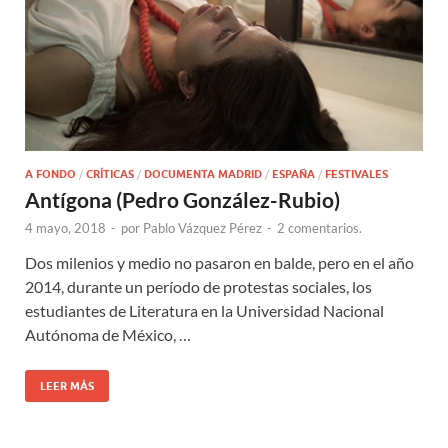
A FONDO
/
CRÍTICAS
/
DOCUMENTA MADRID
/
ESPAÑA
/
FESTIVALES
Antígona (Pedro González-Rubio)
4 mayo, 2018
-
por
Pablo Vázquez Pérez
-
2 comentarios.
Dos milenios y medio no pasaron en balde, pero en el año
2014, durante un período de protestas sociales, los
estudiantes de Literatura en la Universidad Nacional
Autónoma de México, …
LEER MÁS