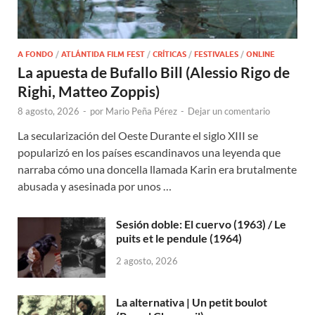
A FONDO
/
ATLÁNTIDA FILM FEST
/
CRÍTICAS
/
FESTIVALES
/
ONLINE
La apuesta de Bufallo Bill (Alessio Rigo de
Righi, Matteo Zoppis)
8 agosto, 2026
-
por
Mario Peña Pérez
-
Dejar un comentario
La secularización del Oeste Durante el siglo XIII se
popularizó en los países escandinavos una leyenda que
narraba cómo una doncella llamada Karin era brutalmente
abusada y asesinada por unos …
Sesión doble: El cuervo (1963) / Le
puits et le pendule (1964)
2 agosto, 2026
La alternativa | Un petit boulot